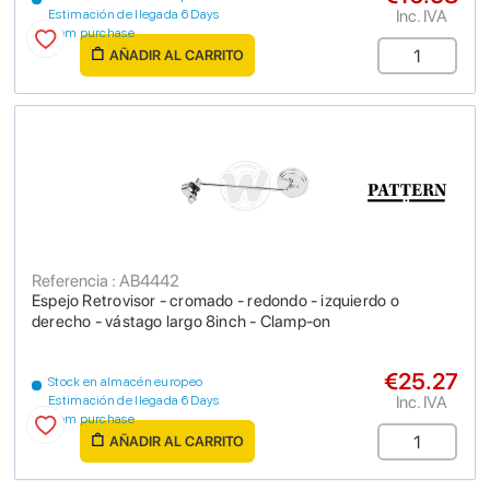
Inc. IVA
Estimación de llegada 6 Days
from purchase
AÑADIR AL CARRITO
Referencia : AB4442
Espejo Retrovisor - cromado - redondo - izquierdo o
derecho - vástago largo 8inch - Clamp-on
€25.27
Stock en almacén europeo
Inc. IVA
Estimación de llegada 6 Days
from purchase
AÑADIR AL CARRITO