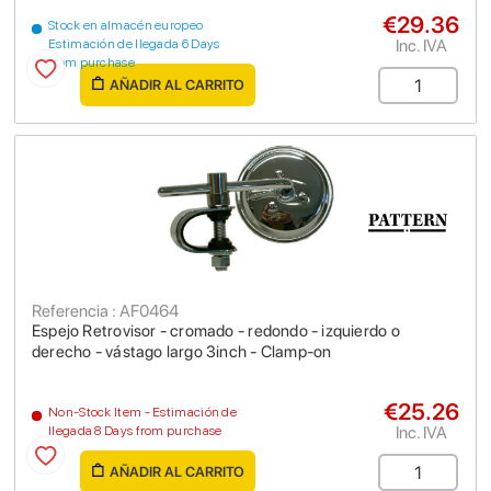
€29.36
Stock en almacén europeo
Inc. IVA
Estimación de llegada 6 Days
from purchase
AÑADIR AL CARRITO
Referencia : AF0464
Espejo Retrovisor - cromado - redondo - izquierdo o
derecho - vástago largo 3inch - Clamp-on
€25.26
Non-Stock Item - Estimación de
Inc. IVA
llegada 8 Days from purchase
AÑADIR AL CARRITO