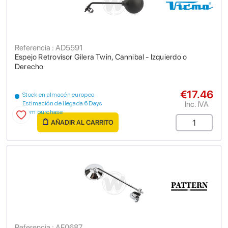
Referencia : AD5591
Espejo Retrovisor Gilera Twin, Cannibal - Izquierdo o
Derecho
€17.46
Stock en almacén europeo
Inc. IVA
Estimación de llegada 6 Days
from purchase
AÑADIR AL CARRITO
Referencia : AF0687