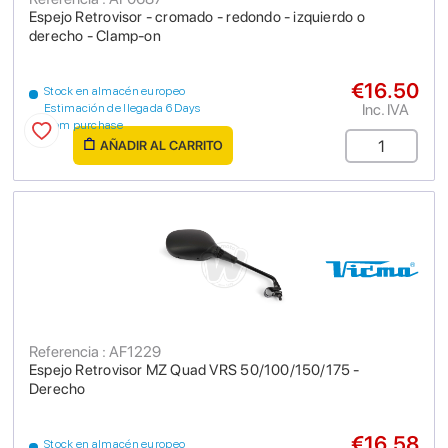
Espejo Retrovisor - cromado - redondo - izquierdo o
derecho - Clamp-on
€16.50
Stock en almacén europeo
Inc. IVA
Estimación de llegada 6 Days
from purchase
AÑADIR AL CARRITO
Referencia : AF1229
Espejo Retrovisor MZ Quad VRS 50/100/150/175 -
Derecho
€16.58
Stock en almacén europeo