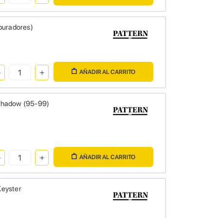
buradores)
AÑADIR AL CARRITO
 Shadow (95-99)
AÑADIR AL CARRITO
Keyster