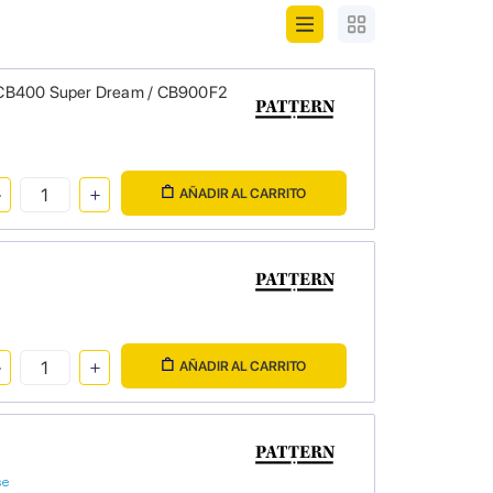
/ CB400 Super Dream / CB900F2
AÑADIR AL CARRITO
AÑADIR AL CARRITO
se