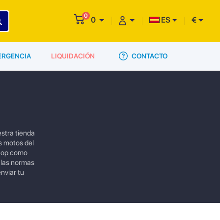
0
0
ES
€
CONTACTO
ERGENCIA
LIQUIDACIÓN
stra tienda
s motos del
 top como
 las normas
nviar tu