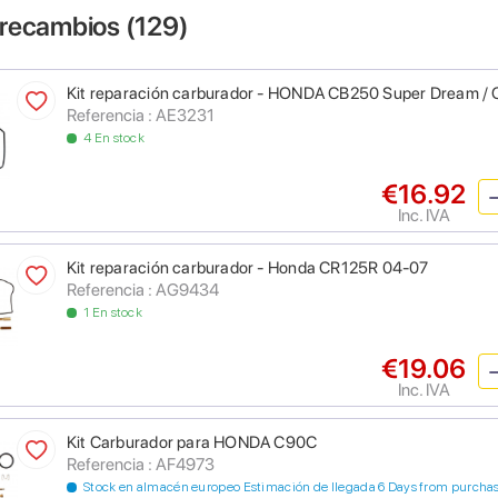
 recambios (
129
)
Kit reparación carburador - HONDA CB250 Super Dream 
Referencia : AE3231
4 En stock
€16.92
Inc. IVA
Kit reparación carburador - Honda CR125R 04-07
Referencia : AG9434
1 En stock
€19.06
Inc. IVA
Kit Carburador para HONDA C90C
Referencia : AF4973
Stock en almacén europeo Estimación de llegada 6 Days from purcha