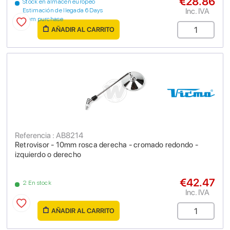
€28.86
Stock en almacén europeo
Inc. IVA
Estimación de llegada 6 Days
from purchase
AÑADIR AL CARRITO
Referencia : AB8214
Retrovisor - 10mm rosca derecha - cromado redondo -
izquierdo o derecho
€42.47
2 En stock
Inc. IVA
AÑADIR AL CARRITO