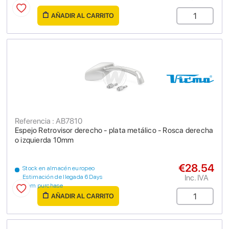
AÑADIR AL CARRITO
Referencia : AB7810
Espejo Retrovisor derecho - plata metálico - Rosca derecha
o izquierda 10mm
€28.54
Stock en almacén europeo
Inc. IVA
Estimación de llegada 6 Days
from purchase
AÑADIR AL CARRITO