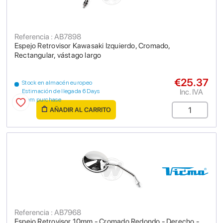
Referencia : AB7898
Espejo Retrovisor Kawasaki Izquierdo, Cromado,
Rectangular, vástago largo
€25.37
Stock en almacén europeo
Inc. IVA
Estimación de llegada 6 Days
from purchase
AÑADIR AL CARRITO
Referencia : AB7968
Espejo Retrovisor 10mm - Cromado Redondo - Derecho -