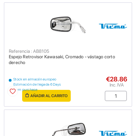
Referencia : AB8105
Espejo Retrovisor Kawasaki, Cromado - vástago corto
derecho
€28.86
Stock en almacén europeo
Inc. IVA
Estimación de llegada 6 Days
from purchase
AÑADIR AL CARRITO