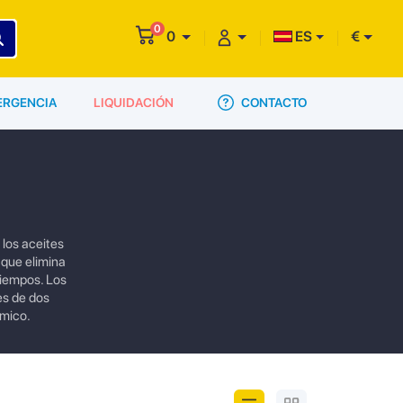
0
0
ES
€
CONTACTO
ERGENCIA
LIQUIDACIÓN
 los aceites
 que elimina
tiempos. Los
es de dos
ómico.