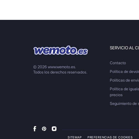
SERVICIO AL C
Contacto
© 2026 www.wemoto.es.
Política de devo
Todos los derechos reservados.
Políticas de enví
Política de igual
precios
Seguimiento de 
SITEMAP
PREFERENCIAS DE COOKIES