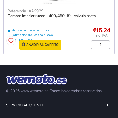
Referencia : AA2929
Camara interior rueda - 400/450-19 - válvula recta
€15.24
Stock en almacén europeo
Inc. IVA
Estimación de llegada 6 Days
from purchase
AÑADIR AL CARRITO
© 2026 www.wemoto.es.
Todos los derechos reservados.
SERVICIO AL CLIENTE