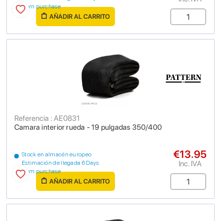
from purchase
AÑADIR AL CARRITO
Referencia : AE0831
Camara interior rueda - 19 pulgadas 350/400
€13.95
Stock en almacén europeo
Inc. IVA
Estimación de llegada 6 Days
from purchase
AÑADIR AL CARRITO