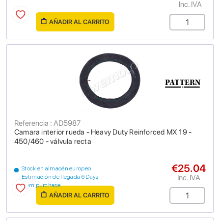
Inc. IVA
AÑADIR AL CARRITO
Referencia : AD5987
Camara interior rueda - Heavy Duty Reinforced MX 19 -
450/460 - válvula recta
€25.04
Stock en almacén europeo
Inc. IVA
Estimación de llegada 6 Days
from purchase
AÑADIR AL CARRITO