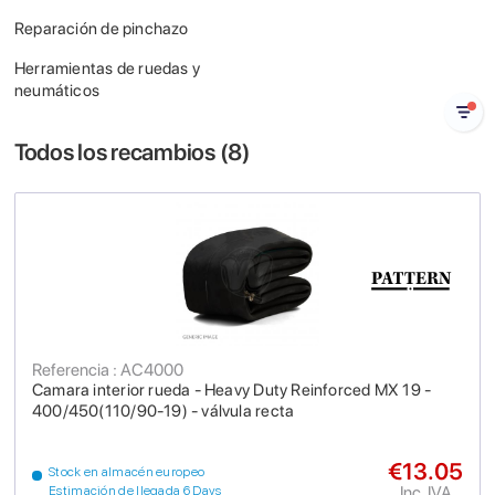
Reparación de pinchazo
Herramientas de ruedas y
neumáticos
Todos los recambios (
8
)
Referencia : AC4000
Camara interior rueda - Heavy Duty Reinforced MX 19 -
400/450(110/90-19) - válvula recta
€13.05
Stock en almacén europeo
Inc. IVA
Estimación de llegada 6 Days