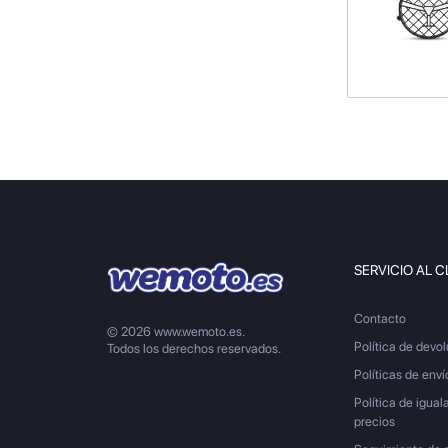
SERVICIO AL C
Contacto
© 2026 www.wemoto.es.
Política de devo
Todos los derechos reservados.
Políticas de enví
Política de igual
precios