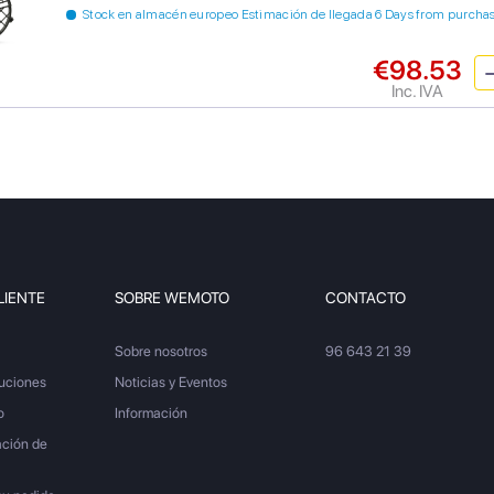
Stock en almacén europeo Estimación de llegada 6 Days from purcha
€98.53
Inc. IVA
LIENTE
SOBRE WEMOTO
CONTACTO
Sobre nosotros
96 643 21 39
luciones
Noticias y Eventos
o
Información
ación de