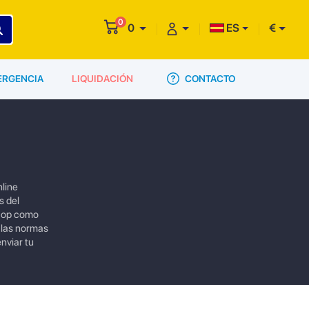
0
0
ES
€
CONTACTO
ERGENCIA
LIQUIDACIÓN
nline
s del
 top como
 las normas
nviar tu