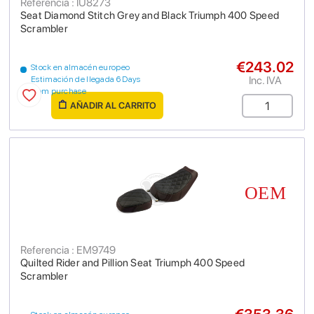
Referencia : IU8273
Seat Diamond Stitch Grey and Black Triumph 400 Speed
Scrambler
€243.02
Stock en almacén europeo
Inc. IVA
Estimación de llegada 6 Days
from purchase
AÑADIR AL CARRITO
Referencia : EM9749
Quilted Rider and Pillion Seat Triumph 400 Speed
Scrambler