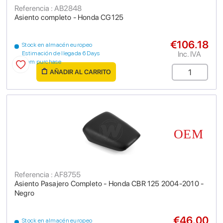
Referencia : AB2848
Asiento completo - Honda CG125
€106.18
Stock en almacén europeo
Inc. IVA
Estimación de llegada 6 Days
from purchase
AÑADIR AL CARRITO
Referencia : AF8755
Asiento Pasajero Completo - Honda CBR 125 2004-2010 -
Negro
€46.00
Stock en almacén europeo