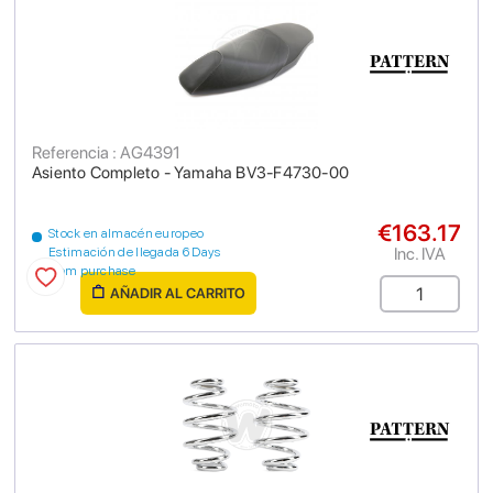
Referencia : AG4391
Asiento Completo - Yamaha BV3-F4730-00
€163.17
Stock en almacén europeo
Inc. IVA
Estimación de llegada 6 Days
from purchase
AÑADIR AL CARRITO