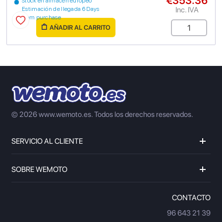
€353.36
Stock en almacén europeo
Inc. IVA
Estimación de llegada 6 Days
from purchase
AÑADIR AL CARRITO
© 2026 www.wemoto.es.
Todos los derechos reservados.
SERVICIO AL CLIENTE
SOBRE WEMOTO
CONTACTO
96 643 21 39