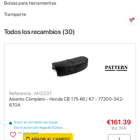
Bolsas para herramientas
Transporte
Todos los recambios (
30
)
Referencia : AH2237
Asiento Completo - Honda CB 175 K6 / K7 - 77200-342-
670A
€161.39
Stock en almacén europeo
Inc. IVA
Estimación de llegada 6 Days
from purchase
AÑADIR AL CARRITO