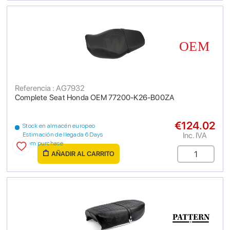
Referencia : AG7932
Complete Seat Honda OEM 77200-K26-B00ZA
€124.02
Stock en almacén europeo
Inc. IVA
Estimación de llegada 6 Days
from purchase
AÑADIR AL CARRITO