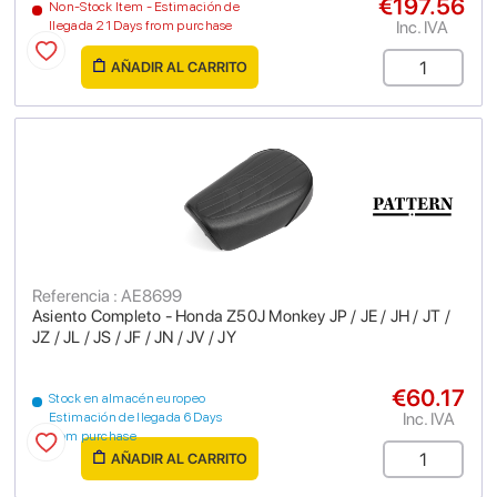
€197.56
Non-Stock Item - Estimación de
Inc. IVA
llegada 21 Days from purchase
AÑADIR AL CARRITO
Referencia : AE8699
Asiento Completo - Honda Z50J Monkey JP / JE / JH / JT /
JZ / JL / JS / JF / JN / JV / JY
€60.17
Stock en almacén europeo
Inc. IVA
Estimación de llegada 6 Days
from purchase
AÑADIR AL CARRITO