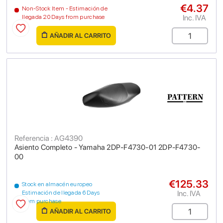
€4.37
Non-Stock Item - Estimación de
Inc. IVA
llegada 20 Days from purchase
AÑADIR AL CARRITO
Referencia : AG4390
Asiento Completo - Yamaha 2DP-F4730-01 2DP-F4730-
00
€125.33
Stock en almacén europeo
Inc. IVA
Estimación de llegada 6 Days
from purchase
AÑADIR AL CARRITO