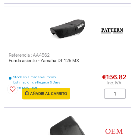
Referencia : AA4562
Funda asiento - Yamaha DT 125 MX
€156.82
Stock en almacén europeo
Inc. IVA
Estimación de llegada 6 Days
from purchase
AÑADIR AL CARRITO