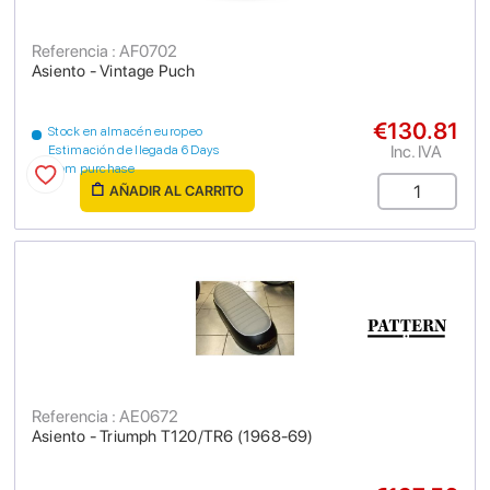
Referencia : AF0702
Asiento - Vintage Puch
€130.81
Stock en almacén europeo
Inc. IVA
Estimación de llegada 6 Days
from purchase
AÑADIR AL CARRITO
Referencia : AE0672
Asiento - Triumph T120/TR6 (1968-69)