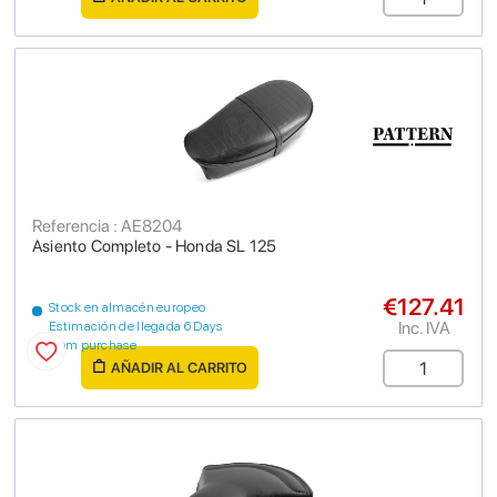
Referencia : AE8204
Asiento Completo - Honda SL 125
€127.41
Stock en almacén europeo
Inc. IVA
Estimación de llegada 6 Days
from purchase
AÑADIR AL CARRITO