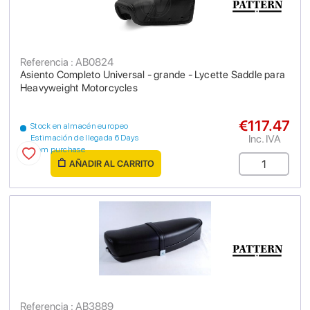
Referencia : AB0824
Asiento Completo Universal - grande - Lycette Saddle para
Heavyweight Motorcycles
€117.47
Stock en almacén europeo
Inc. IVA
Estimación de llegada 6 Days
from purchase
AÑADIR AL CARRITO
Referencia : AB3889