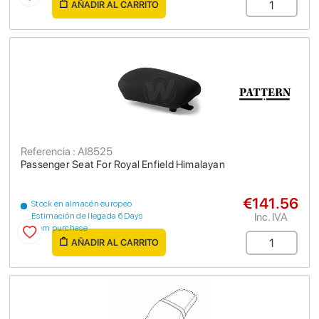
AÑADIR AL CARRITO
Referencia : AI8525
Passenger Seat For Royal Enfield Himalayan
€141.56
Stock en almacén europeo
Inc. IVA
Estimación de llegada 6 Days
from purchase
AÑADIR AL CARRITO