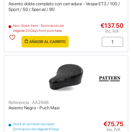
Asiento doble completo con cerradura - Vespa ET3 / 100 /
Sport / 50 / Special / 90
€137.50
Non-Stock Item - Estimación de
Inc. IVA
llegada 20 Days from purchase
AÑADIR AL CARRITO
Referencia : AA2948
Asiento Negro - Puch Maxi
€75.75
Stock en almacén europeo
Inc. IVA
Estimación de llegada 6 Days