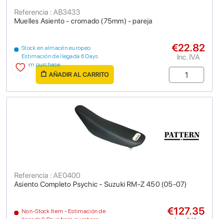
Referencia : AB3433
Muelles Asiento - cromado (75mm) - pareja
€22.82
Stock en almacén europeo
Inc. IVA
Estimación de llegada 6 Days
from purchase
AÑADIR AL CARRITO
Referencia : AE0400
Asiento Completo Psychic - Suzuki RM-Z 450 (05-07)
€127.35
Non-Stock Item - Estimación de