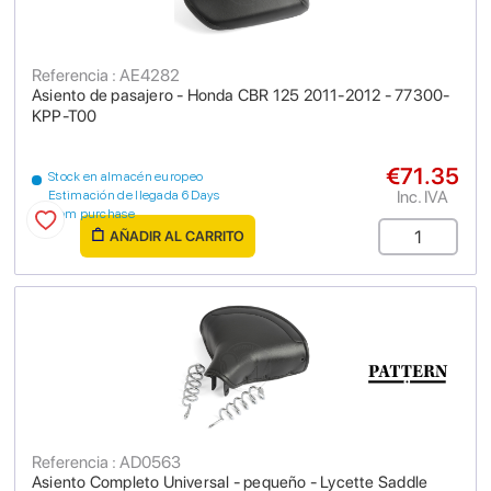
Referencia : AE4282
Asiento de pasajero - Honda CBR 125 2011-2012 - 77300-
KPP-T00
€71.35
Stock en almacén europeo
Inc. IVA
Estimación de llegada 6 Days
from purchase
AÑADIR AL CARRITO
Referencia : AD0563
Asiento Completo Universal - pequeño - Lycette Saddle