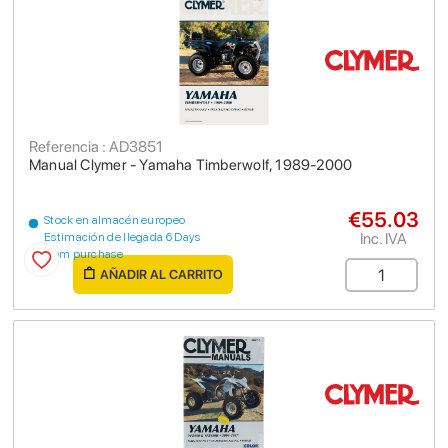
Referencia : AD3851
Manual Clymer - Yamaha Timberwolf, 1989-2000
€55.03
Stock en almacén europeo
Inc. IVA
Estimación de llegada 6 Days
from purchase
AÑADIR AL CARRITO