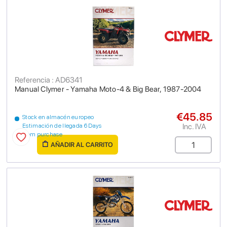
Referencia : AD6341
Manual Clymer - Yamaha Moto-4 & Big Bear, 1987-2004
€45.85
Stock en almacén europeo
Inc. IVA
Estimación de llegada 6 Days
from purchase
AÑADIR AL CARRITO