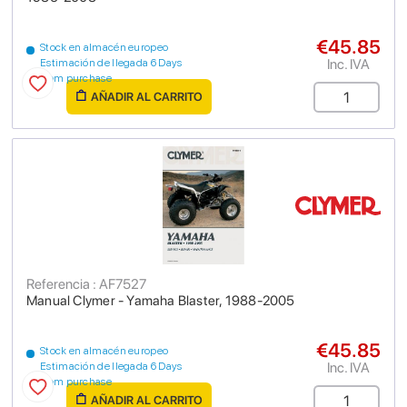
€45.85
Stock en almacén europeo
Inc. IVA
Estimación de llegada 6 Days
from purchase
AÑADIR AL CARRITO
Referencia : AF7527
Manual Clymer - Yamaha Blaster, 1988-2005
€45.85
Stock en almacén europeo
Inc. IVA
Estimación de llegada 6 Days
from purchase
AÑADIR AL CARRITO