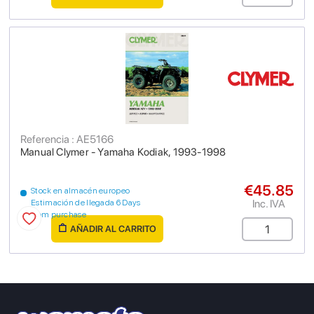
Referencia : AE5166
Manual Clymer - Yamaha Kodiak, 1993-1998
€45.85
Stock en almacén europeo
Inc. IVA
Estimación de llegada 6 Days
from purchase
AÑADIR AL CARRITO