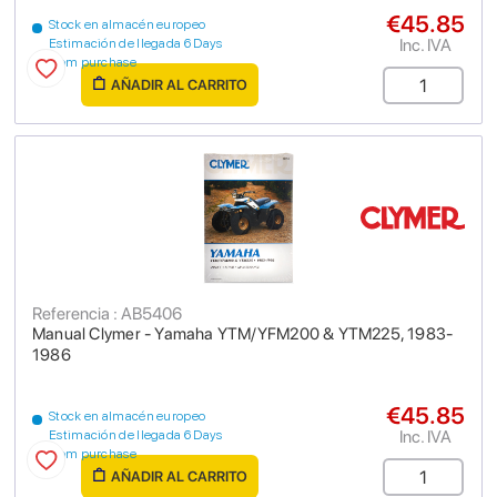
€45.85
Stock en almacén europeo
Inc. IVA
Estimación de llegada 6 Days
from purchase
AÑADIR AL CARRITO
Referencia : AB5406
Manual Clymer - Yamaha YTM/YFM200 & YTM225, 1983-
1986
€45.85
Stock en almacén europeo
Inc. IVA
Estimación de llegada 6 Days
from purchase
AÑADIR AL CARRITO