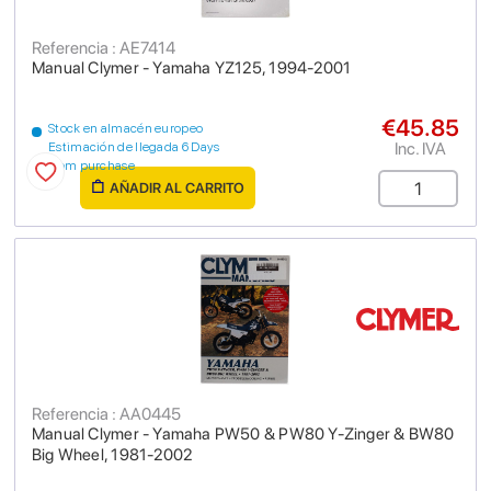
Referencia : AE7414
Manual Clymer - Yamaha YZ125, 1994-2001
€45.85
Stock en almacén europeo
Inc. IVA
Estimación de llegada 6 Days
from purchase
AÑADIR AL CARRITO
Referencia : AA0445
Manual Clymer - Yamaha PW50 & PW80 Y-Zinger & BW80
Big Wheel, 1981-2002