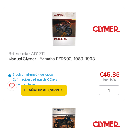
Referencia : AD1712
Manual Clymer - Yamaha FZR600, 1989-1993
€45.85
Stock en almacén europeo
Inc. IVA
Estimación de llegada 6 Days
from purchase
AÑADIR AL CARRITO