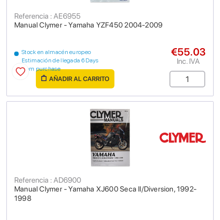
Referencia : AE6955
Manual Clymer - Yamaha YZF450 2004-2009
€55.03
Stock en almacén europeo
Inc. IVA
Estimación de llegada 6 Days
from purchase
AÑADIR AL CARRITO
Referencia : AD6900
Manual Clymer - Yamaha XJ600 Seca II/Diversion, 1992-
1998