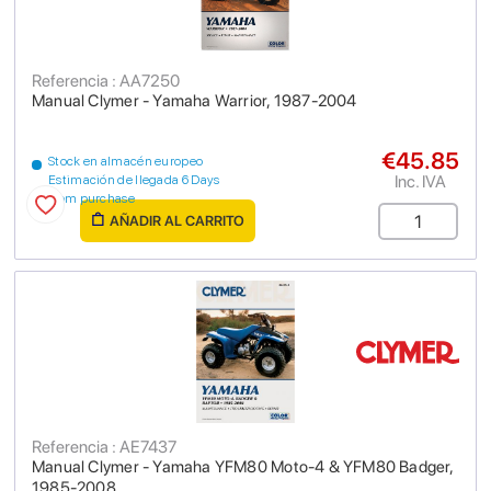
Referencia : AA7250
Manual Clymer - Yamaha Warrior, 1987-2004
€45.85
Stock en almacén europeo
Inc. IVA
Estimación de llegada 6 Days
from purchase
AÑADIR AL CARRITO
Referencia : AE7437
Manual Clymer - Yamaha YFM80 Moto-4 & YFM80 Badger,
1985-2008