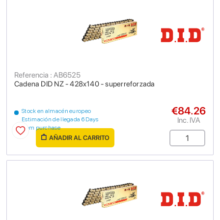
Referencia : AB6525
Cadena DID NZ - 428x140 - superreforzada
€84.26
Stock en almacén europeo
Inc. IVA
Estimación de llegada 6 Days
from purchase
AÑADIR AL CARRITO