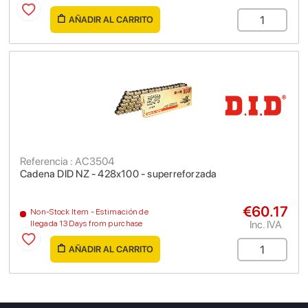
AÑADIR AL CARRITO
Referencia : AC3504
Cadena DID NZ - 428x100 - superreforzada
€60.17
Non-Stock Item - Estimación de
Inc. IVA
llegada 13 Days from purchase
AÑADIR AL CARRITO