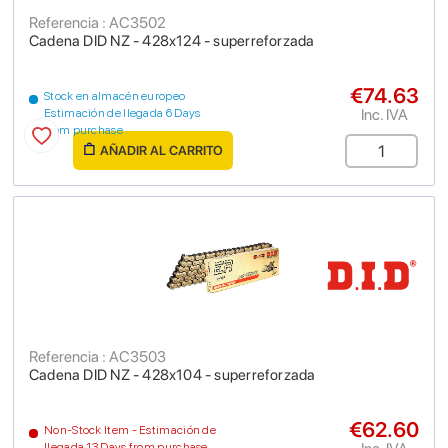
Referencia : AC3502
Cadena DID NZ - 428x124 - superreforzada
€74.63
Stock en almacén europeo
Inc. IVA
Estimación de llegada 6 Days
from purchase
AÑADIR AL CARRITO
Referencia : AC3503
Cadena DID NZ - 428x104 - superreforzada
€62.60
Non-Stock Item - Estimación de
llegada 13 Days from purchase