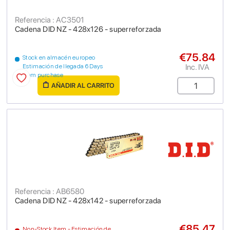
Referencia : AC3501
Cadena DID NZ - 428x126 - superreforzada
€75.84
Stock en almacén europeo
Inc. IVA
Estimación de llegada 6 Days
from purchase
AÑADIR AL CARRITO
Referencia : AB6580
Cadena DID NZ - 428x142 - superreforzada
€85.47
Non-Stock Item - Estimación de