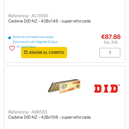
Referencia : AC3500
Cadena DID NZ - 428x146 - superreforzada
€87.86
Stock en almacén europeo
Inc. IVA
Estimación de llegada 6 Days
from purchase
AÑADIR AL CARRITO
Referencia : AB6583
Cadena DID NZ - 428x106 - superreforzada