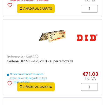
Inc. IVA
AÑADIR AL CARRITO
Referencia : AA5232
Cadena DID NZ - 428x118 - superreforzada
€71.03
Stock en almacén europeo
Inc. IVA
Estimación de llegada 6 Days
from purchase
AÑADIR AL CARRITO