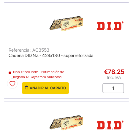
Referencia : AC3553
Cadena DID NZ - 428x130 - superreforzada
€78.25
Non-Stock Item - Estimación de
Inc. IVA
llegada 13 Days from purchase
AÑADIR AL CARRITO