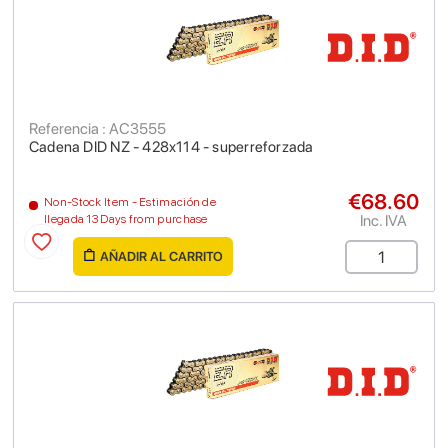
Referencia : AC3555
Cadena DID NZ - 428x114 - superreforzada
€68.60
Non-Stock Item - Estimación de
Inc. IVA
llegada 13 Days from purchase
AÑADIR AL CARRITO