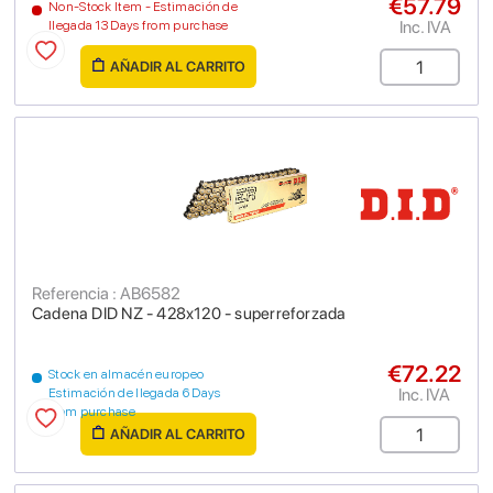
€57.79
Non-Stock Item - Estimación de
Inc. IVA
llegada 13 Days from purchase
AÑADIR AL CARRITO
Referencia : AB6582
Cadena DID NZ - 428x120 - superreforzada
€72.22
Stock en almacén europeo
Inc. IVA
Estimación de llegada 6 Days
from purchase
AÑADIR AL CARRITO