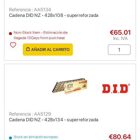
Referencia : AA5134
Cadena DID NZ - 428x108 - superreforzada
€65.01
Non-Stock Item - Estimación de
Inc. IVA
llegada 13 Days from purchase
AÑADIR AL CARRITO
Referencia : AA5129
Cadena DID NZ - 428x134 - superreforzada
€80.64
Stock en almacén europeo