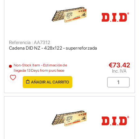
Referencia : AA7312
Cadena DID NZ - 428x122 - superreforzada
€73.42
Non-Stock Item - Estimación de
Inc. IVA
llegada 13 Days from purchase
AÑADIR AL CARRITO