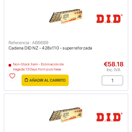
Referencia : AB6689
Cadena DID NZ - 428x110 - superreforzada
€58.18
Non-Stock Item - Estimación de
Inc. IVA
llegada 13 Days from purchase
AÑADIR AL CARRITO