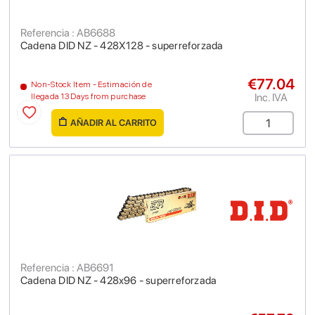
Referencia : AB6688
Cadena DID NZ - 428X128 - superreforzada
€77.04
Non-Stock Item - Estimación de
Inc. IVA
llegada 13 Days from purchase
AÑADIR AL CARRITO
Referencia : AB6691
Cadena DID NZ - 428x96 - superreforzada