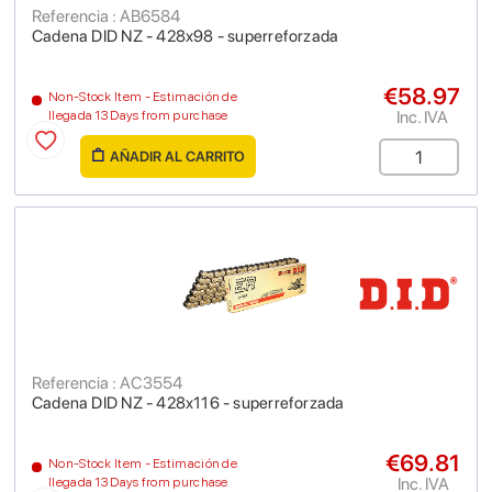
Referencia : AB6584
Cadena DID NZ - 428x98 - superreforzada
€58.97
Non-Stock Item - Estimación de
Inc. IVA
llegada 13 Days from purchase
AÑADIR AL CARRITO
Referencia : AC3554
Cadena DID NZ - 428x116 - superreforzada
€69.81
Non-Stock Item - Estimación de
Inc. IVA
llegada 13 Days from purchase