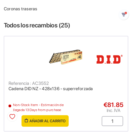
Coronas traseras
Todos los recambios (
25
)
Referencia : AC3552
Cadena DID NZ - 428x136 - superreforzada
€81.85
Non-Stock Item - Estimación de
Inc. IVA
llegada 13 Days from purchase
AÑADIR AL CARRITO