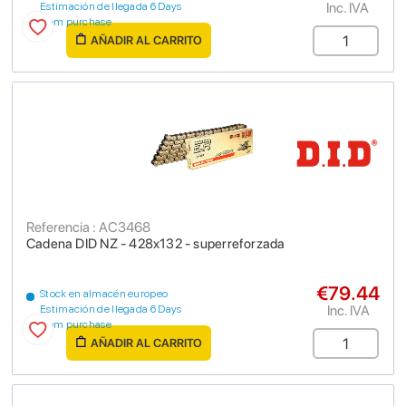
Inc. IVA
Estimación de llegada 6 Days
from purchase
AÑADIR AL CARRITO
Referencia : AC3468
Cadena DID NZ - 428x132 - superreforzada
€79.44
Stock en almacén europeo
Inc. IVA
Estimación de llegada 6 Days
from purchase
AÑADIR AL CARRITO