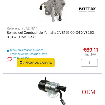
Referencia : AD7811
Bomba del Combustible Yamaha XVS125 00-04 XVS250
01-04 TDM 96-98
€69.11
Stock en almacén europeo
Inc. IVA
Estimación de llegada 6 Days
from purchase
AÑADIR AL CARRITO