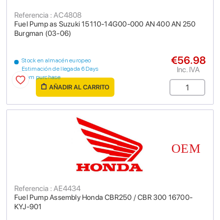
Referencia : AC4808
Fuel Pump as Suzuki 15110-14G00-000 AN 400 AN 250
Burgman (03-06)
€56.98
Stock en almacén europeo
Inc. IVA
Estimación de llegada 6 Days
from purchase
AÑADIR AL CARRITO
Referencia : AE4434
Fuel Pump Assembly Honda CBR250 / CBR 300 16700-
KYJ-901