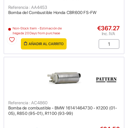
Referencia : AA4453
Bomba del Combustible Honda CBR600 FS-FW
€367.27
Non-Stock Item - Estimación de
Inc. IVA
llegada 20 Days from purchase
AÑADIR AL CARRITO
Referencia : AC4860
Bomba de combustible - BMW 16141464730 - K1200 (01-
05), R850 (95-01), R1100 (93-99)