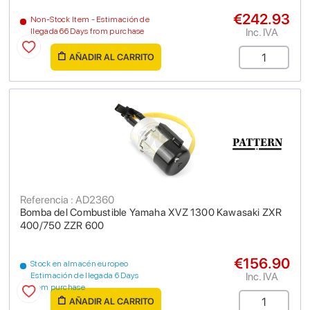
€242.93
Non-Stock Item - Estimación de
Inc. IVA
llegada 66 Days from purchase
AÑADIR AL CARRITO
Referencia : AD2360
Bomba del Combustible Yamaha XVZ 1300 Kawasaki ZXR
400/750 ZZR 600
€156.90
Stock en almacén europeo
Inc. IVA
Estimación de llegada 6 Days
from purchase
AÑADIR AL CARRITO