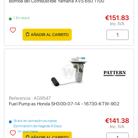
Bomba del Combustible Yamaha XVS 650 1100
€151.83
1 En stock
Inc. IVA
AÑADIR AL CARRITO
Referencia : AG9547
Fuel Pump as Honda SH300i 07-14 - 16730-KTW-902
€141.38
Stock en almacén europeo
Inc. IVA
Estimación de llegada 6 Days
from purchase
AÑADIR AL CARRITO