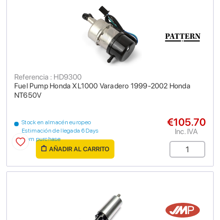
Referencia : HD9300
Fuel Pump Honda XL1000 Varadero 1999-2002 Honda
NT650V
€105.70
Stock en almacén europeo
Inc. IVA
Estimación de llegada 6 Days
from purchase
AÑADIR AL CARRITO