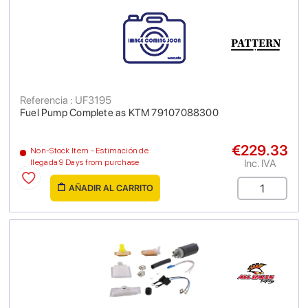
Referencia : UF3195
Fuel Pump Complete as KTM 79107088300
€229.33
Non-Stock Item - Estimación de
Inc. IVA
llegada 9 Days from purchase
AÑADIR AL CARRITO