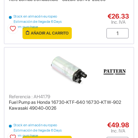
€26.33
Stock en almacén europeo
Inc. IVA
Estimación de llegada 6 Days
from purchase
AÑADIR AL CARRITO
Referencia : AH4179
Fuel Pump as Honda 16730-KTF-640 16730-KTW-902
Kawasaki 49040-0026
€49.98
Stock en almacén europeo
Inc. IVA
Estimación de llegada 6 Days
from purchase