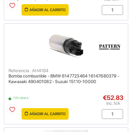
AÑADIR AL CARRITO
Referencia : AH4184
Bomba combustible - BMW 6147723464 16147680379 -
Kawasaki 490401082 - Suzuki 15110-10G00
€52.83
1 En stock
Inc. IVA
AÑADIR AL CARRITO