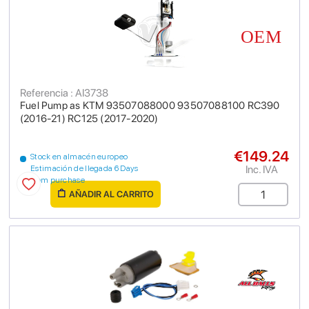
Referencia : AI3738
Fuel Pump as KTM 93507088000 93507088100 RC390
(2016-21) RC125 (2017-2020)
€149.24
Stock en almacén europeo
Inc. IVA
Estimación de llegada 6 Days
from purchase
AÑADIR AL CARRITO