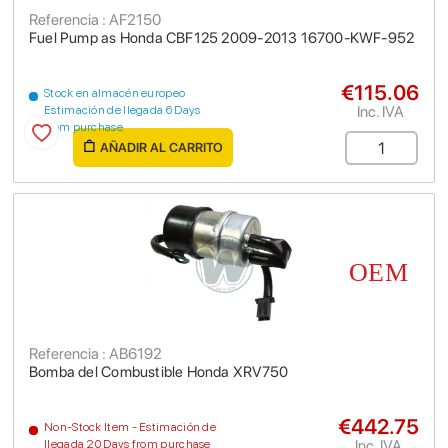
Referencia : AF2150
Fuel Pump as Honda CBF125 2009-2013 16700-KWF-952
€115.06
Stock en almacén europeo
Inc. IVA
Estimación de llegada 6 Days
from purchase
AÑADIR AL CARRITO
Referencia : AB6192
Bomba del Combustible Honda XRV750
€442.75
Non-Stock Item - Estimación de
Inc. IVA
llegada 20 Days from purchase