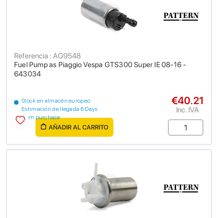
Referencia : AG9548
Fuel Pump as Piaggio Vespa GTS300 Super IE 08-16 -
643034
€40.21
Stock en almacén europeo
Inc. IVA
Estimación de llegada 6 Days
from purchase
AÑADIR AL CARRITO