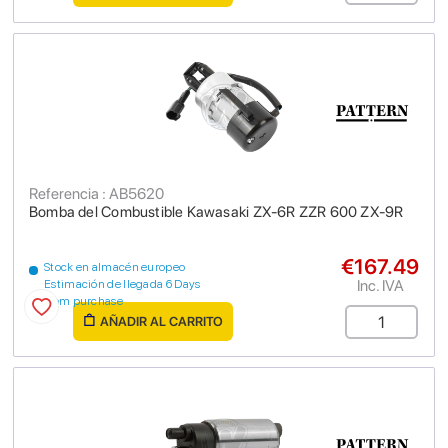
Referencia : AB5620
Bomba del Combustible Kawasaki ZX-6R ZZR 600 ZX-9R
€167.49
Stock en almacén europeo
Inc. IVA
Estimación de llegada 6 Days
from purchase
AÑADIR AL CARRITO