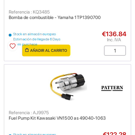
Referencia : KQ3485
Bomba de combustible - Yamaha 1TP1390700
€136.84
Stock en almacén europeo
Inc. IVA
Estimación de llegada 6 Days
from purchase
AÑADIR AL CARRITO
Referencia : AJ9975
Fuel Pump Kit Kawasaki VN1500 as 49040-1063
€122.28
Stock en almacén europeo