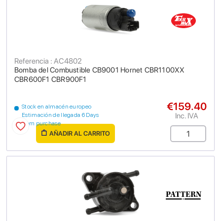
Referencia : AC4802
Bomba del Combustible CB9001 Hornet CBR1100XX
CBR600F1 CBR900F1
€159.40
Stock en almacén europeo
Inc. IVA
Estimación de llegada 6 Days
from purchase
AÑADIR AL CARRITO