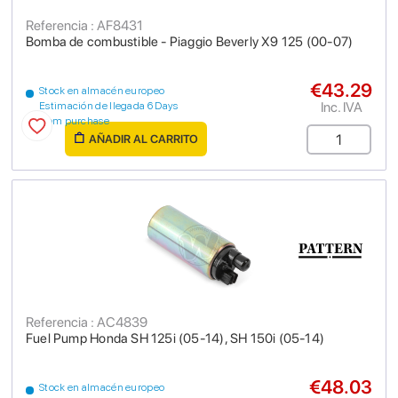
Referencia : AF8431
Bomba de combustible - Piaggio Beverly X9 125 (00-07)
€43.29
Stock en almacén europeo
Inc. IVA
Estimación de llegada 6 Days
from purchase
AÑADIR AL CARRITO
Referencia : AC4839
Fuel Pump Honda SH 125i (05-14), SH 150i (05-14)
€48.03
Stock en almacén europeo