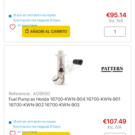
€95.14
Stock en almacén europeo
Inc. IVA
Estimación de llegada 6 Days
from purchase
AÑADIR AL CARRITO
Referencia : AG9550
Fuel Pump as Honda 16700-KWN-904 16700-KWN-901
16700-KWN-902 16700-KWN-903
€107.49
Stock en almacén europeo
Inc. IVA
Estimación de llegada 6 Days
from purchase