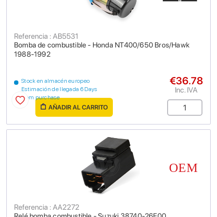
Referencia : AB5531
Bomba de combustible - Honda NT400/650 Bros/Hawk
1988-1992
€36.78
Stock en almacén europeo
Inc. IVA
Estimación de llegada 6 Days
from purchase
AÑADIR AL CARRITO
Referencia : AA2272
Relé bomba combustible - Suzuki 38740-26E00