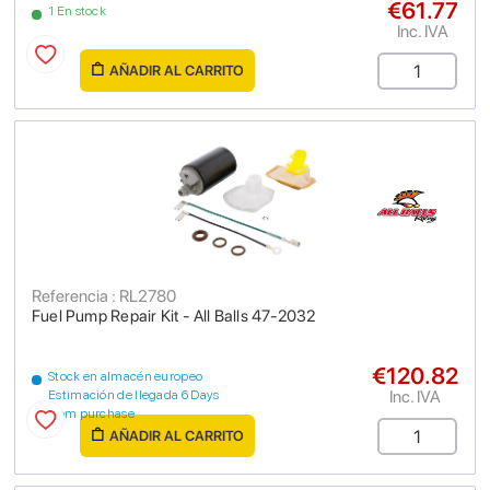
€61.77
1 En stock
Inc. IVA
AÑADIR AL CARRITO
Referencia : RL2780
Fuel Pump Repair Kit - All Balls 47-2032
€120.82
Stock en almacén europeo
Inc. IVA
Estimación de llegada 6 Days
from purchase
AÑADIR AL CARRITO