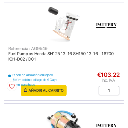
Referencia : AG9549
Fuel Pump as Honda SH125 13-16 SH150 13-16 - 16700-
K01-D02 / D01
€103.22
Stock en almacén europeo
Inc. IVA
Estimación de llegada 6 Days
from purchase
AÑADIR AL CARRITO