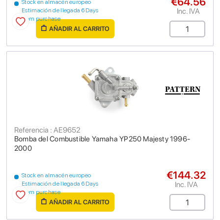
€64.56
Stock en almacén europeo
Inc. IVA
Estimación de llegada 6 Days
from purchase
AÑADIR AL CARRITO
Referencia : AE9652
Bomba del Combustible Yamaha YP250 Majesty 1996-
2000
€144.32
Stock en almacén europeo
Inc. IVA
Estimación de llegada 6 Days
from purchase
AÑADIR AL CARRITO