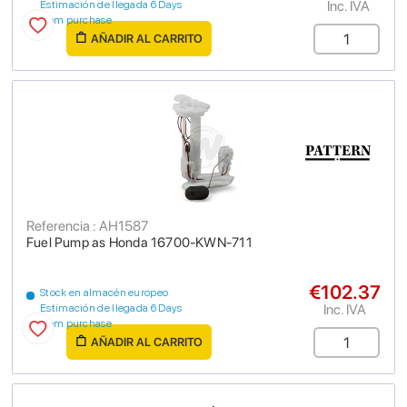
Inc. IVA
Estimación de llegada 6 Days
from purchase
AÑADIR AL CARRITO
Referencia : AH1587
Fuel Pump as Honda 16700-KWN-711
€102.37
Stock en almacén europeo
Inc. IVA
Estimación de llegada 6 Days
from purchase
AÑADIR AL CARRITO