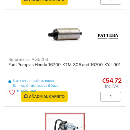
Referencia : AG6203
Fuel Pump as Honda 16700-KTM-305 and 16700-KYJ-901
€54.72
Stock en almacén europeo
Inc. IVA
Estimación de llegada 6 Days
from purchase
AÑADIR AL CARRITO