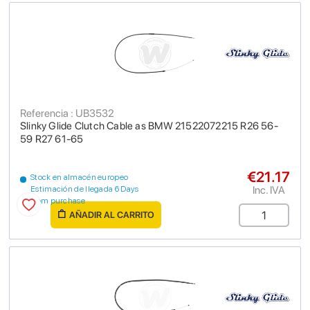
Referencia : UB3532
Slinky Glide Clutch Cable as BMW 21522072215 R26 56-
59 R27 61-65
€21.17
Stock en almacén europeo
Inc. IVA
Estimación de llegada 6 Days
from purchase
AÑADIR AL CARRITO