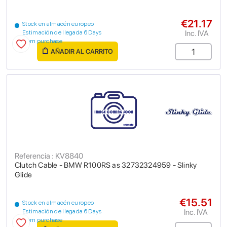
€21.17
Stock en almacén europeo
Inc. IVA
Estimación de llegada 6 Days
from purchase
AÑADIR AL CARRITO
Referencia : KV8840
Clutch Cable - BMW R100RS as 32732324959 - Slinky
Glide
€15.51
Stock en almacén europeo
Inc. IVA
Estimación de llegada 6 Days
from purchase