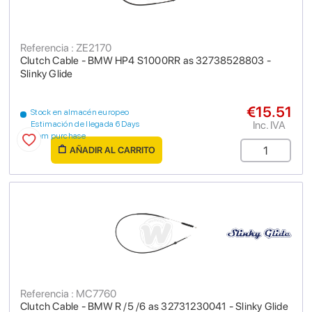
Referencia : ZE2170
Clutch Cable - BMW HP4 S1000RR as 32738528803 -
Slinky Glide
€15.51
Stock en almacén europeo
Inc. IVA
Estimación de llegada 6 Days
from purchase
AÑADIR AL CARRITO
Referencia : MC7760
Clutch Cable - BMW R /5 /6 as 32731230041 - Slinky Glide