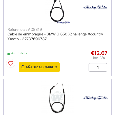
Referencia : AD8319
Cable de emmbrague - BMW G 650 Xchallenge Xcountry
Xmoto - 32737696787
€12.67
4+ En stock
Inc. IVA
AÑADIR AL CARRITO