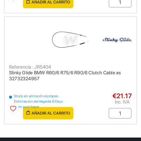
AÑADIR AL CARRITO
Referencia : JR5404
Slinky Glide BMW R60/6 R75/6 R90/6 Clutch Cable as
32732324957
€21.17
Stock en almacén europeo
Inc. IVA
Estimación de llegada 6 Days
from purchase
AÑADIR AL CARRITO