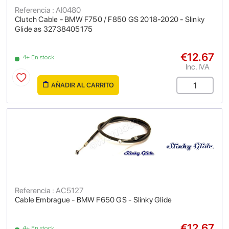
Referencia : AI0480
Clutch Cable - BMW F750 / F850 GS 2018-2020 - Slinky
Glide as 32738405175
€12.67
4+ En stock
Inc. IVA
AÑADIR AL CARRITO
Referencia : AC5127
Cable Embrague - BMW F650 GS - Slinky Glide
€12.67
4+ En stock