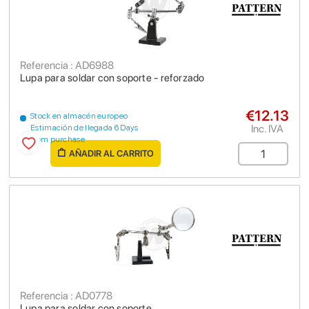
Referencia : AD6988
Lupa para soldar con soporte - reforzado
€12.13
Stock en almacén europeo
Inc. IVA
Estimación de llegada 6 Days
from purchase
AÑADIR AL CARRITO
Referencia : AD0778
Lupa para soldar con soporte