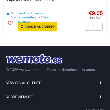
€9.05
Stock en almacén europeo
Inc. IVA
Estimación de llegada 6 Days
from purchase
AÑADIR AL CARRITO
© 2026 www.wemoto.es.
Todos los derechos reservados.
SERVICIO AL CLIENTE
SOBRE WEMOTO