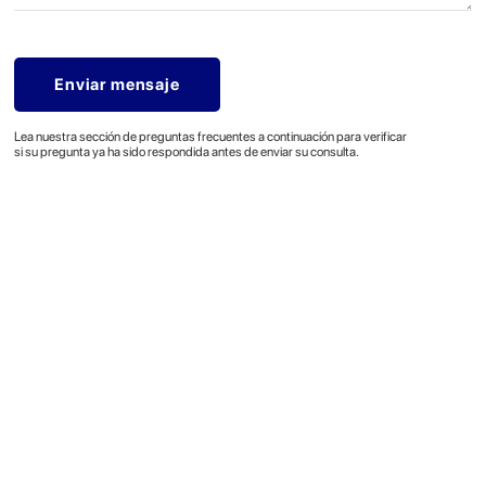
Lea nuestra sección de preguntas frecuentes a continuación para verificar
si su pregunta ya ha sido respondida antes de enviar su consulta.