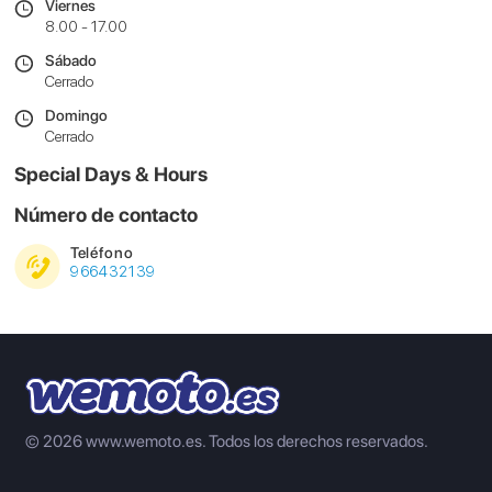
Viernes
8.00 - 17.00
Sábado
Cerrado
Domingo
Cerrado
Special Days & Hours
Número de contacto
Teléfono
966432139
© 2026 www.wemoto.es.
Todos los derechos reservados.