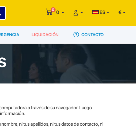
0
0
ES
€
CONTACTO
ERGENCIA
LIQUIDACIÓN
s
u computadora a través de su navegador. Luego
 información.
ombre, ni tus apellidos, ni tus datos de contacto, ni