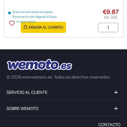
€9.87
Stock en almacén europeo
Inc. IVA
Estimación de llegada 6 Days
from purchase
AÑADIR AL CARRITO
© 2026 www.wemoto.es.
Todos los derechos reservados.
SERVICIO AL CLIENTE
SOBRE WEMOTO
CONTACTO