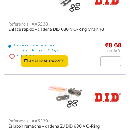
Referencia : AA5238
Enlace rápido - cadena DID 630 V O-Ring Chain FJ
€8.68
Stock en almacén europeo
Inc. IVA
Estimación de llegada 6 Days
from purchase
AÑADIR AL CARRITO
Referencia : AA5239
Eslabón remache - cadena ZJ DID 630 V O-Ring