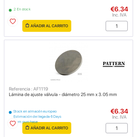
€6.34
2 En stock
Inc. IVA
AÑADIR AL CARRITO
Referencia : AF1119
Lámina de ajuste válvula - diámetro 25 mm x 3.05 mm
€6.34
Stock en almacén europeo
Inc. IVA
Estimación de llegada 6 Days
from purchase
AÑADIR AL CARRITO