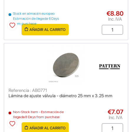
€8.80
Stock en almacén europeo
Inc. IVA
Estimación de llegada 6 Days
from purchase
AÑADIR AL CARRITO
Referencia : AB0771
Lámina de ajuste válvula - diámetro 25 mm x 3.25 mm
€7.07
Non-Stock Item - Estimación de
Inc. IVA
llegada 8 Days from purchase
AÑADIR AL CARRITO