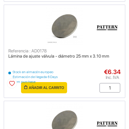
Referencia : AD0178
Lámina de ajuste válvula - diámetro 25 mm x 3.10 mm
€6.34
Stock en almacén europeo
Inc. IVA
Estimación de llegada 6 Days
from purchase
AÑADIR AL CARRITO