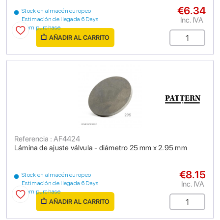
€6.34
Stock en almacén europeo
Inc. IVA
Estimación de llegada 6 Days
from purchase
AÑADIR AL CARRITO
Referencia : AF4424
Lámina de ajuste válvula - diámetro 25 mm x 2.95 mm
€8.15
Stock en almacén europeo
Inc. IVA
Estimación de llegada 6 Days
from purchase
AÑADIR AL CARRITO