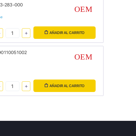
523-283-000
se
AÑADIR AL CARRITO
 90110051002
AÑADIR AL CARRITO