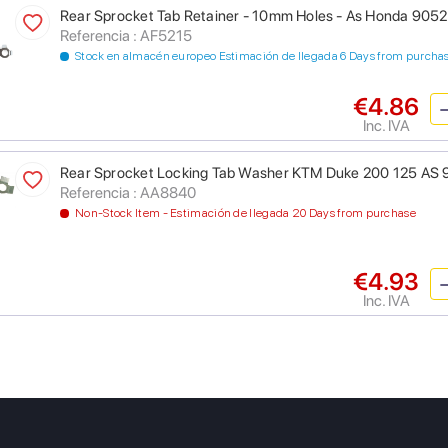
Rear Sprocket Tab Retainer - 10mm Holes - As Honda 90
Referencia : AF5215
Stock en almacén europeo Estimación de llegada 6 Days from purcha
€4.86
Inc. IVA
Rear Sprocket Locking Tab Washer KTM Duke 200 125 AS
Referencia : AA8840
Non-Stock Item - Estimación de llegada 20 Days from purchase
€4.93
Inc. IVA