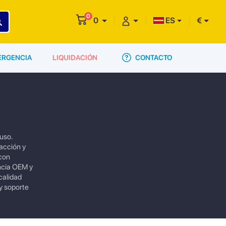
0
0
ES
€
CONTACTO
ERGENCIA
LIQUIDACIÓN
uso.
racción y
 con
ncia OEM y
calidad
y soporte