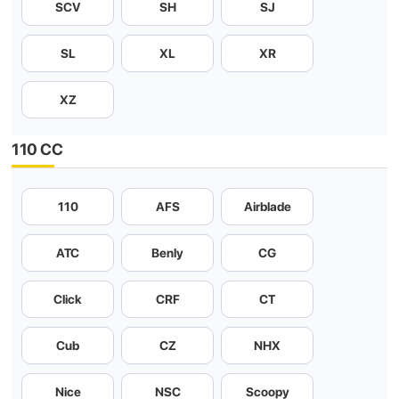
SCV
SH
SJ
SL
XL
XR
XZ
110 CC
110
AFS
Airblade
ATC
Benly
CG
Click
CRF
CT
Cub
CZ
NHX
Nice
NSC
Scoopy