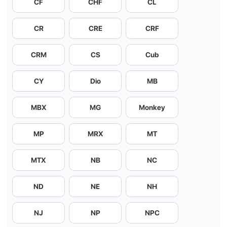
CF
CHF
CL
CR
CRE
CRF
CRM
CS
Cub
CY
Dio
MB
MBX
MG
Monkey
MP
MRX
MT
MTX
NB
NC
ND
NE
NH
NJ
NP
NPC