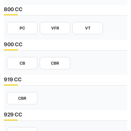
800 CC
PC
VFR
VT
900 CC
CB
CBR
919 CC
CBR
929 CC