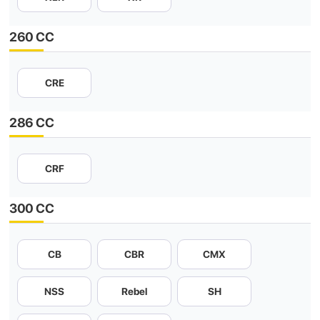
260 CC
CRE
286 CC
CRF
300 CC
CB
CBR
CMX
NSS
Rebel
SH