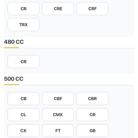
CR
CRE
CRF
TRX
480 CC
CR
500 CC
CB
CBF
CBR
CL
CMX
CR
CX
FT
GB