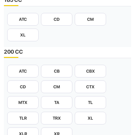
ATC
CD
CM
XL
200 CC
ATC
CB
CBX
CD
CM
CTX
MTX
TA
TL
TLR
TRX
XL
XLR
XR