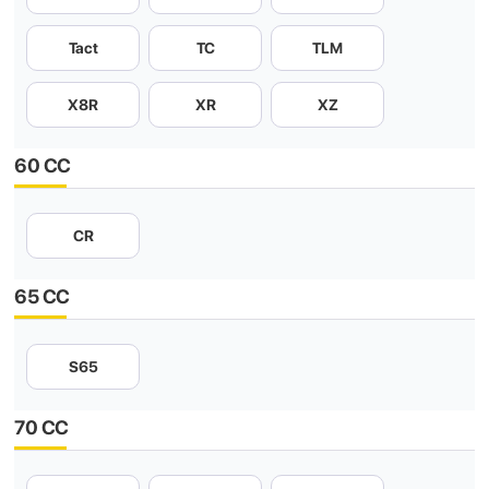
Tact
TC
TLM
X8R
XR
XZ
60 CC
CR
65 CC
S65
70 CC