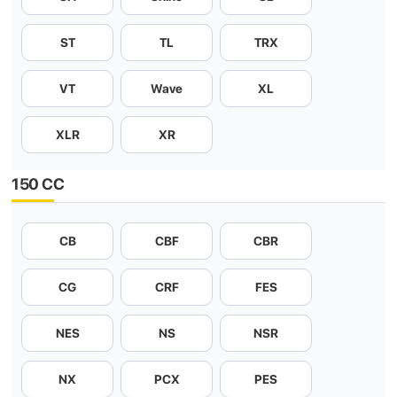
ST
TL
TRX
VT
Wave
XL
XLR
XR
150 CC
CB
CBF
CBR
CG
CRF
FES
NES
NS
NSR
NX
PCX
PES