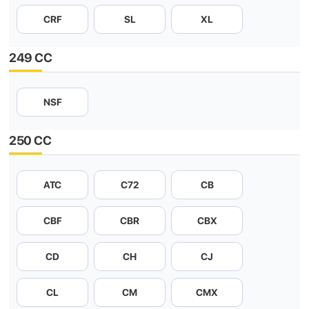
CRF
SL
XL
249 CC
NSF
250 CC
ATC
C72
CB
CBF
CBR
CBX
CD
CH
CJ
CL
CM
CMX