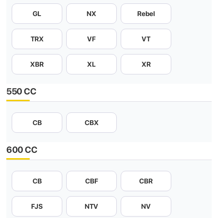
GL
NX
Rebel
TRX
VF
VT
XBR
XL
XR
550 CC
CB
CBX
600 CC
CB
CBF
CBR
FJS
NTV
NV