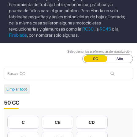
herramienta de trabajo fiable, económica, práctica y a
prueba de fallos para el gran público. Pero Honda no solo
fabricaba pequeñas y ágiles motocicletas de baja cilindrada;
de la misma casa salieron algunas motocicletas
revolucionarias y glamurosas como la
RC30
, la
RC45
o la
Fireblade
, por nombrar solo algunas.
Seleccionar las preferencias de visualización
CC
Año
50 CC
C
CB
CD