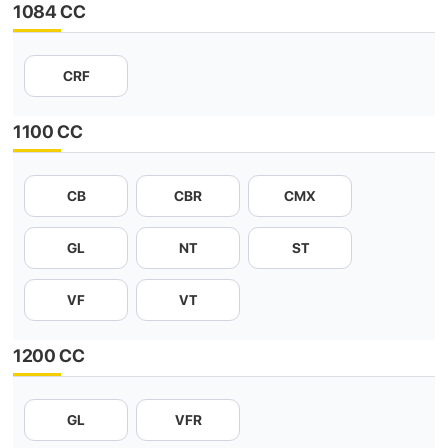
1084 CC
CRF
1100 CC
CB
CBR
CMX
GL
NT
ST
VF
VT
1200 CC
GL
VFR