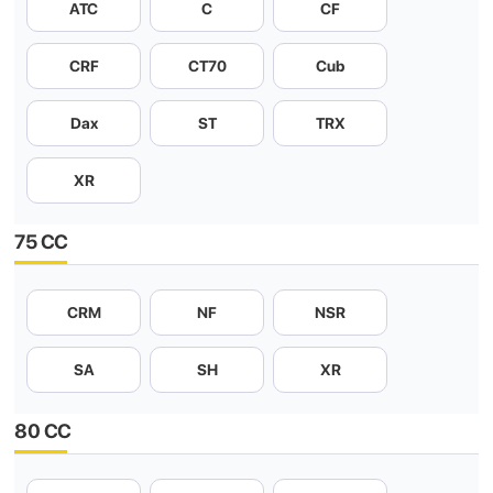
ATC
C
CF
CRF
CT70
Cub
Dax
ST
TRX
XR
75 CC
CRM
NF
NSR
SA
SH
XR
80 CC