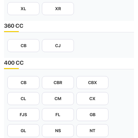
XL
XR
360 CC
CB
CJ
400 CC
CB
CBR
CBX
CL
CM
CX
FJS
FL
GB
GL
NS
NT