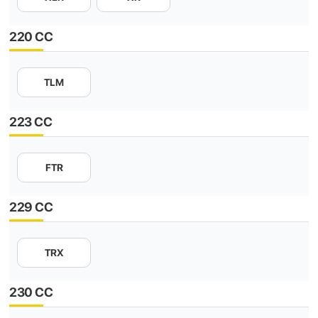
220 CC
TLM
223 CC
FTR
229 CC
TRX
230 CC