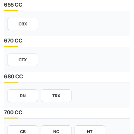
655 CC
CBX
670 CC
CTX
680 CC
DN
TRX
700 CC
CB
NC
NT