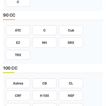
C
90 CC
ATC
C
Cub
EZ
NH
SRX
TRX
100 CC
Astrea
CB
CL
CRF
H 100
NSF