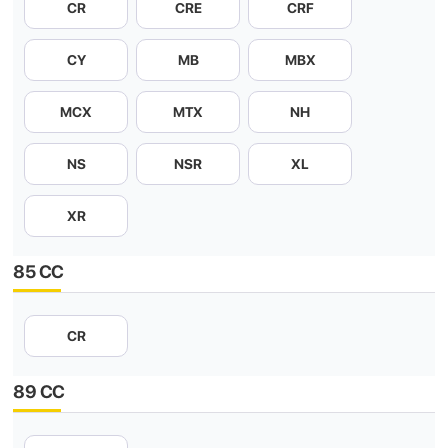
CR
CRE
CRF
CY
MB
MBX
MCX
MTX
NH
NS
NSR
XL
XR
85 CC
CR
89 CC