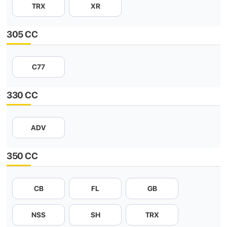
TRX
XR
305 CC
C77
330 CC
ADV
350 CC
CB
FL
GB
NSS
SH
TRX