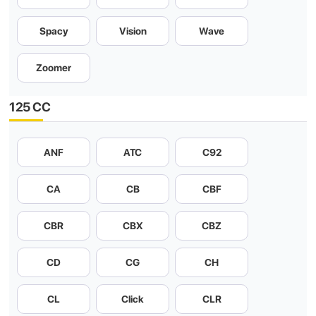
Spacy
Vision
Wave
Zoomer
125 CC
ANF
ATC
C92
CA
CB
CBF
CBR
CBX
CBZ
CD
CG
CH
CL
Click
CLR