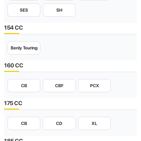
SES
SH
154 CC
Benly Touring
160 CC
CB
CBF
PCX
175 CC
CB
CD
XL
185 CC