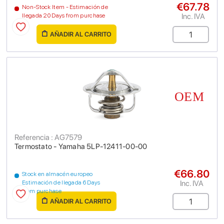
€67.78
Non-Stock Item - Estimación de
Inc. IVA
llegada 20 Days from purchase
AÑADIR AL CARRITO
Referencia : AG7579
Termostato - Yamaha 5LP-12411-00-00
€66.80
Stock en almacén europeo
Inc. IVA
Estimación de llegada 6 Days
from purchase
AÑADIR AL CARRITO