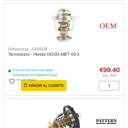
Referencia : AA6509
Termostato - Honda 19300-MBT-003
€99.40
Stock en almacén europeo
Inc. IVA
Estimación de llegada 6 Days
from purchase
AÑADIR AL CARRITO