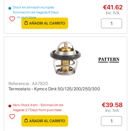
€41.62
Stock en almacén europeo
Inc. IVA
Estimación de llegada 6 Days
from purchase
AÑADIR AL CARRITO
Referencia : AA7820
Termostato - Kymco Dink 50/125/200/250/300
€39.58
Non-Stock Item - Estimación de
Inc. IVA
llegada 27 Days from purchase
AÑADIR AL CARRITO