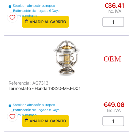
€36.41
Stock en almacén europeo
Inc. IVA
Estimación de llegada 6 Days
from purchase
AÑADIR AL CARRITO
Referencia : AG7313
Termostato - Honda 19320-MFJ-D01
€49.06
Stock en almacén europeo
Inc. IVA
Estimación de llegada 6 Days
from purchase
AÑADIR AL CARRITO