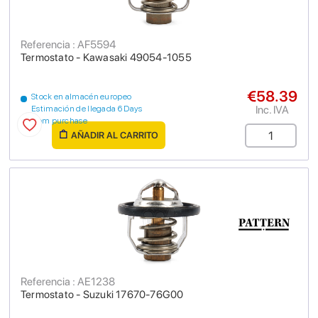
Referencia : AF5594
Termostato - Kawasaki 49054-1055
€58.39
Stock en almacén europeo
Inc. IVA
Estimación de llegada 6 Days
from purchase
AÑADIR AL CARRITO
Referencia : AE1238
Termostato - Suzuki 17670-76G00