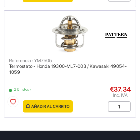
Referencia : YM7505
Termostato - Honda 19300-ML7-003 / Kawasaki 49054-
1059
€37.34
2 En stock
Inc. IVA
AÑADIR AL CARRITO