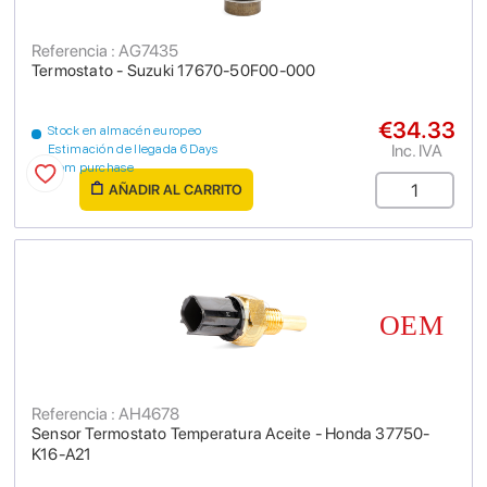
Referencia : AG7435
Termostato - Suzuki 17670-50F00-000
€34.33
Stock en almacén europeo
Inc. IVA
Estimación de llegada 6 Days
from purchase
AÑADIR AL CARRITO
Referencia : AH4678
Sensor Termostato Temperatura Aceite - Honda 37750-
K16-A21