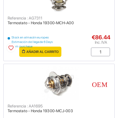
Referencia : AG7311
Termostato - Honda 19300-MCH-A00
€86.44
Stock en almacén europeo
Inc. IVA
Estimación de llegada 6 Days
from purchase
AÑADIR AL CARRITO
Referencia : AA1695
Termostato - Honda 19300-MCJ-003