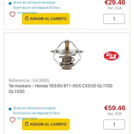
€29.46
Stock en almacén europeo
Inc. IVA
Estimación de llegada 6 Days
from purchase
AÑADIR AL CARRITO
Referencia : AA3865
Termostato - Honda 19300-611-005 CX500 GL1100
GL1500
€59.46
Stock en almacén europeo
Inc. IVA
Estimación de llegada 6 Days
from purchase
AÑADIR AL CARRITO