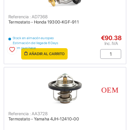
Referencia : AD7368
Termostato - Honda 19300-KGF-911
€90.38
Stock en almacén europeo
Inc. IVA
Estimación de llegada 6 Days
from purchase
AÑADIR AL CARRITO
Referencia : AA3728
Termostato - Yamaha 4JH-12410-00