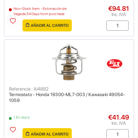
€94.81
Non-Stock Item - Estimación de
Inc. IVA
llegada 34 Days from purchase
AÑADIR AL CARRITO
Referencia : AI4882
Termostato - Honda 19300-ML7-003 / Kawasaki 49054-
1059
€41.49
1 En stock
Inc. IVA
AÑADIR AL CARRITO