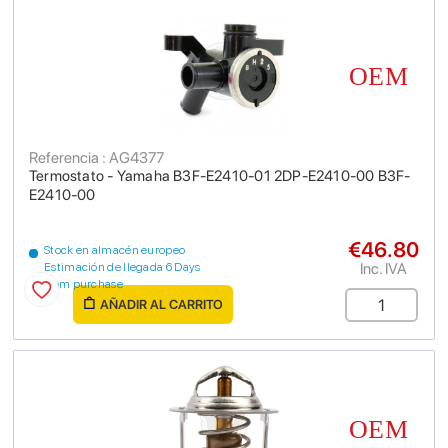
Referencia : AG4377
Termostato - Yamaha B3F-E2410-01 2DP-E2410-00 B3F-
E2410-00
€46.80
Stock en almacén europeo
Inc. IVA
Estimación de llegada 6 Days
from purchase
AÑADIR AL CARRITO