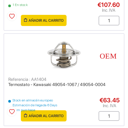
€107.60
1 En stock
Inc. IVA
AÑADIR AL CARRITO
Referencia : AA1404
Termostato - Kawasaki 49054-1067 / 49054-0004
€63.45
Stock en almacén europeo
Inc. IVA
Estimación de llegada 6 Days
from purchase
AÑADIR AL CARRITO