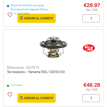
€29.97
Stock en almacén europeo
Inc. IVA
Estimación de llegada 6 Days
from purchase
AÑADIR AL CARRITO
Referencia : AG7573
Termostato - Yamaha 5SL-12410-00
€46.28
1 En stock
Inc. IVA
AÑADIR AL CARRITO