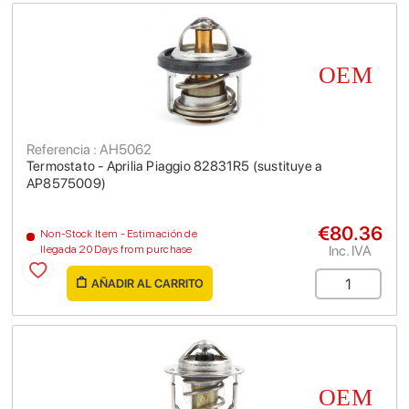
Referencia : AH5062
Termostato - Aprilia Piaggio 82831R5 (sustituye a
AP8575009)
€80.36
Non-Stock Item - Estimación de
Inc. IVA
llegada 20 Days from purchase
AÑADIR AL CARRITO