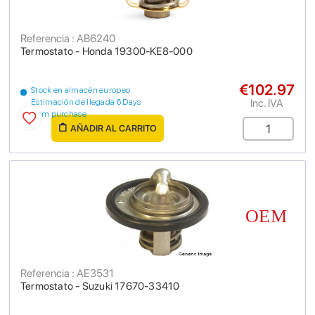
Referencia : AB6240
Termostato - Honda 19300-KE8-000
€102.97
Stock en almacén europeo
Inc. IVA
Estimación de llegada 6 Days
from purchase
AÑADIR AL CARRITO
Referencia : AE3531
Termostato - Suzuki 17670-33410