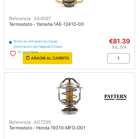
Referencia : AA4097
Termostato - Yamaha 1AE-12410-00
€81.39
Stock en almacén europeo
Inc. IVA
Estimación de llegada 6 Days
from purchase
AÑADIR AL CARRITO
Referencia : AG7295
Termostato - Honda 19310-MFG-D01