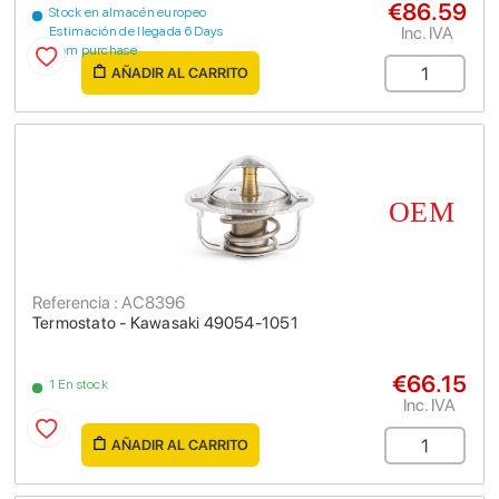
€86.59
Stock en almacén europeo
Inc. IVA
Estimación de llegada 6 Days
from purchase
AÑADIR AL CARRITO
Referencia : AC8396
Termostato - Kawasaki 49054-1051
€66.15
1 En stock
Inc. IVA
AÑADIR AL CARRITO