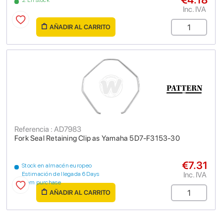
2 En stock
Inc. IVA
AÑADIR AL CARRITO
Referencia : AD7983
Fork Seal Retaining Clip as Yamaha 5D7-F3153-30
€7.31
Stock en almacén europeo
Inc. IVA
Estimación de llegada 6 Days
from purchase
AÑADIR AL CARRITO