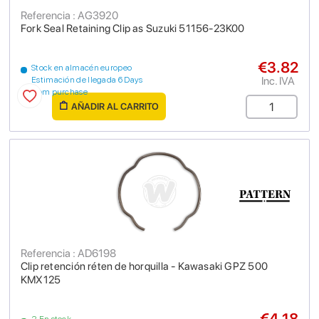
Referencia : AG3920
Fork Seal Retaining Clip as Suzuki 51156-23K00
€3.82
Stock en almacén europeo
Inc. IVA
Estimación de llegada 6 Days
from purchase
AÑADIR AL CARRITO
Referencia : AD6198
Clip retención réten de horquilla - Kawasaki GPZ 500
KMX125
€4.18