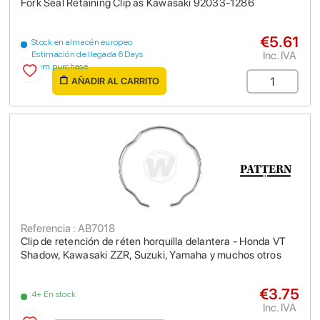
Fork Seal Retaining Clip as Kawasaki 92033-1286
€5.61
Stock en almacén europeo
Inc. IVA
Estimación de llegada 6 Days
from purchase
AÑADIR AL CARRITO
Referencia : AB7018
Clip de retención de réten horquilla delantera - Honda VT
Shadow, Kawasaki ZZR, Suzuki, Yamaha y muchos otros
€3.75
4+ En stock
Inc. IVA