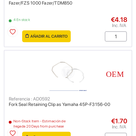
Fazer/FZS 1000 Fazer/TDM850
€4.18
4 En stock
Inc. IVA
AÑADIR AL CARRITO
Referencia : AD0592
Fork Seal Retaining Clip as Yamaha 45P-F3156-00
€1.70
Non-Stock Item - Estimación de
Inc. IVA
llegada 20 Days from purchase