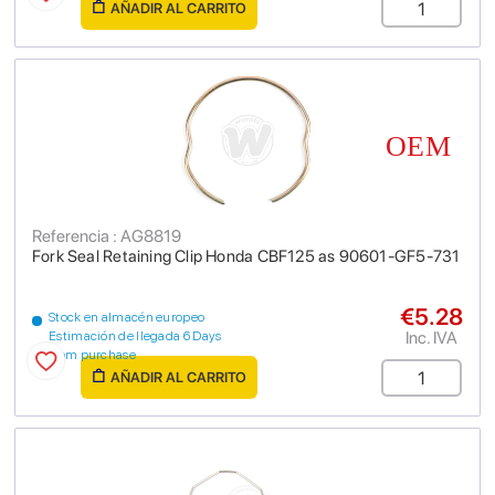
AÑADIR AL CARRITO
Referencia : AG8819
Fork Seal Retaining Clip Honda CBF125 as 90601-GF5-731
€5.28
Stock en almacén europeo
Inc. IVA
Estimación de llegada 6 Days
from purchase
AÑADIR AL CARRITO