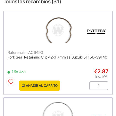
Todos los recambios (
31
)
Referencia : AC6490
Fork Seal Retaining Clip 42x1.7mm as Suzuki 51156-39140
€2.87
2 En stock
Inc. IVA
AÑADIR AL CARRITO