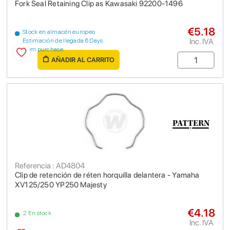
Fork Seal Retaining Clip as Kawasaki 92200-1496
€5.18
Stock en almacén europeo
Inc. IVA
Estimación de llegada 6 Days
from purchase
AÑADIR AL CARRITO
Referencia : AD4804
Clip de retención de réten horquilla delantera - Yamaha
XV125/250 YP250 Majesty
€4.18
2 En stock
Inc. IVA