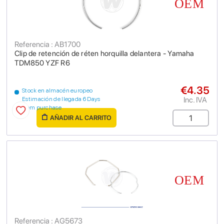
Referencia : AB1700
Clip de retención de réten horquilla delantera - Yamaha
TDM850 YZF R6
€4.35
Stock en almacén europeo
Inc. IVA
Estimación de llegada 6 Days
from purchase
AÑADIR AL CARRITO
Referencia : AG5673