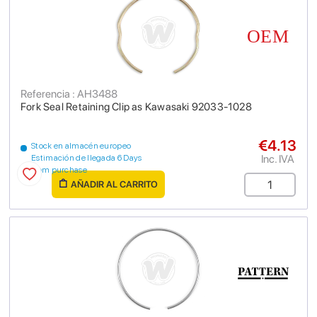
Referencia : AH3488
Fork Seal Retaining Clip as Kawasaki 92033-1028
€4.13
Stock en almacén europeo
Inc. IVA
Estimación de llegada 6 Days
from purchase
AÑADIR AL CARRITO