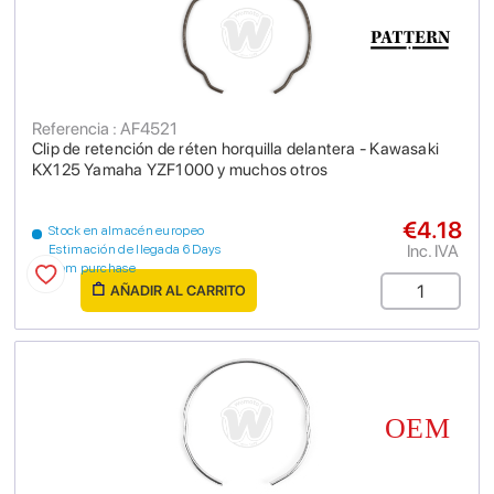
Referencia : AF4521
Clip de retención de réten horquilla delantera - Kawasaki
KX125 Yamaha YZF1000 y muchos otros
€4.18
Stock en almacén europeo
Inc. IVA
Estimación de llegada 6 Days
from purchase
AÑADIR AL CARRITO