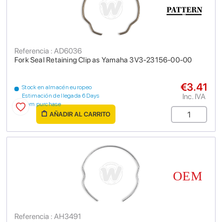
Referencia : AD6036
Fork Seal Retaining Clip as Yamaha 3V3-23156-00-00
€3.41
Stock en almacén europeo
Inc. IVA
Estimación de llegada 6 Days
from purchase
AÑADIR AL CARRITO
Referencia : AH3491