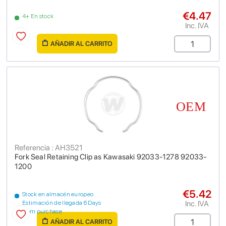
€4.47
4+ En stock
Inc. IVA
AÑADIR AL CARRITO
Referencia : AH3521
Fork Seal Retaining Clip as Kawasaki 92033-1278 92033-
1200
€5.42
Stock en almacén europeo
Inc. IVA
Estimación de llegada 6 Days
from purchase
AÑADIR AL CARRITO