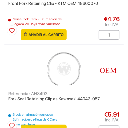
Front Fork Retaining Clip - KTM OEM 48600070
€4.76
Non-Stock Item - Estimación de
Inc. IVA
llegada 20 Days from purchase
AÑADIR AL CARRITO
Referencia : AH3493
Fork Seal Retaining Clip as Kawasaki 44043-057
€5.91
Stock en almacén europeo
Inc. IVA
Estimación de llegada 6 Days
from purchase