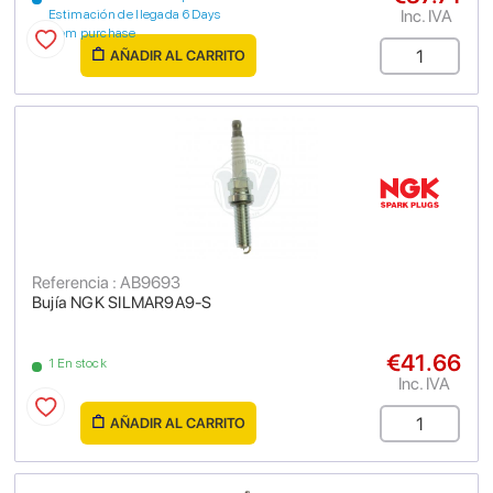
Inc. IVA
Estimación de llegada 6 Days
from purchase
AÑADIR AL CARRITO
Referencia : AB9693
Bujía NGK SILMAR9A9-S
€41.66
1 En stock
Inc. IVA
AÑADIR AL CARRITO