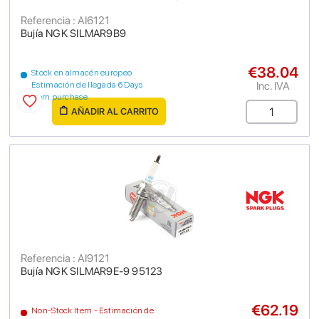
Referencia : AI6121
Bujía NGK SILMAR9B9
€38.04
Stock en almacén europeo
Inc. IVA
Estimación de llegada 6 Days
from purchase
AÑADIR AL CARRITO
Referencia : AI9121
Bujía NGK SILMAR9E-9 95123
€62.19
Non-Stock Item - Estimación de