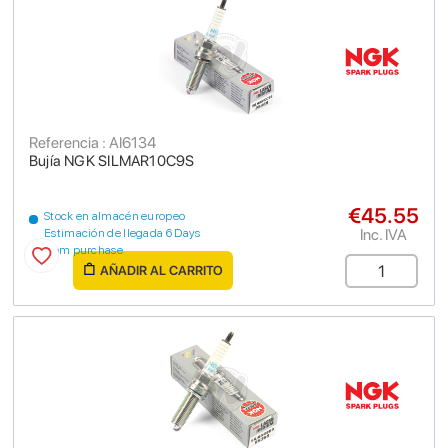
Referencia : AI6134
Bujía NGK SILMAR10C9S
€45.55
Stock en almacén europeo
Inc. IVA
Estimación de llegada 6 Days
from purchase
AÑADIR AL CARRITO