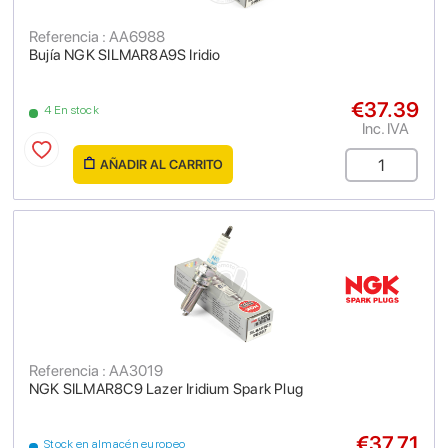
Referencia : AA6988
Bujía NGK SILMAR8A9S Iridio
€37.39
4 En stock
Inc. IVA
AÑADIR AL CARRITO
Referencia : AA3019
NGK SILMAR8C9 Lazer Iridium Spark Plug
€37.71
Stock en almacén europeo