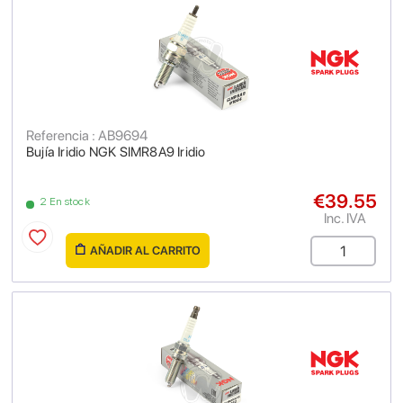
Referencia : AB9694
Bujía Iridio NGK SIMR8A9 Iridio
€39.55
2 En stock
Inc. IVA
AÑADIR AL CARRITO