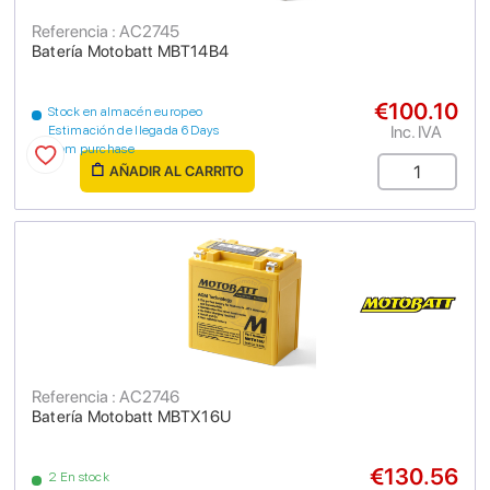
Referencia : AC2745
Batería Motobatt MBT14B4
€100.10
Stock en almacén europeo
Inc. IVA
Estimación de llegada 6 Days
from purchase
AÑADIR AL CARRITO
Referencia : AC2746
Batería Motobatt MBTX16U
€130.56
2 En stock