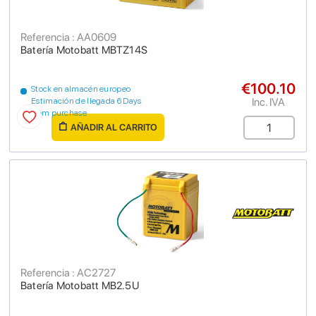
Referencia : AA0609
Batería Motobatt MBTZ14S
€100.10
Stock en almacén europeo
Inc. IVA
Estimación de llegada 6 Days
from purchase
AÑADIR AL CARRITO
Referencia : AC2727
Batería Motobatt MB2.5U