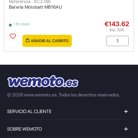
Referencia : AC2748
Batería Motobatt MB16AU ​
€143.62
1 En stock
Inc. IVA
AÑADIR AL CARRITO
© 2026 www.wemoto.es.
Todos los derechos reservados.
SERVICIO AL CLIENTE
SOBRE WEMOTO