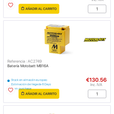
AÑADIR AL CARRITO
Referencia : AC2749
Batería Motobatt MB16A
€130.56
Stock en almacén europeo
Inc. IVA
Estimación de llegada 6 Days
from purchase
AÑADIR AL CARRITO