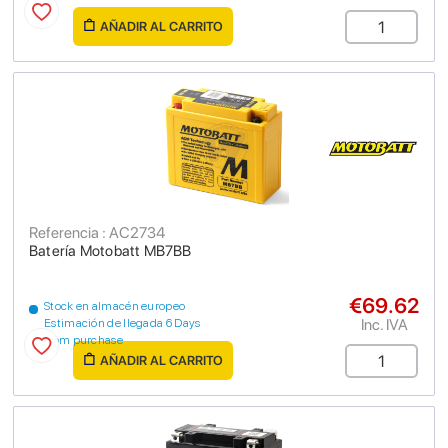
AÑADIR AL CARRITO
Referencia : AC2734
Batería Motobatt MB7BB
€69.62
Stock en almacén europeo
Inc. IVA
Estimación de llegada 6 Days
from purchase
AÑADIR AL CARRITO