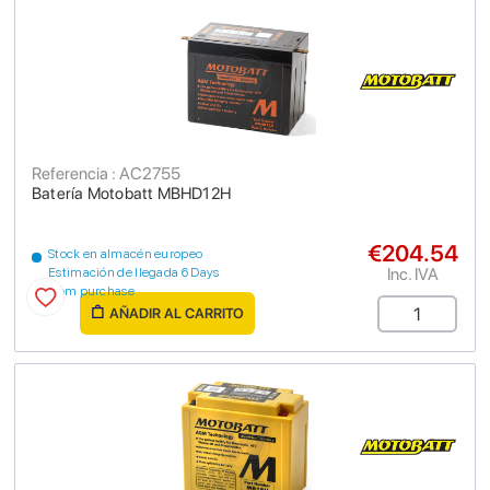
Referencia : AC2755
Batería Motobatt MBHD12H
€204.54
Stock en almacén europeo
Inc. IVA
Estimación de llegada 6 Days
from purchase
AÑADIR AL CARRITO