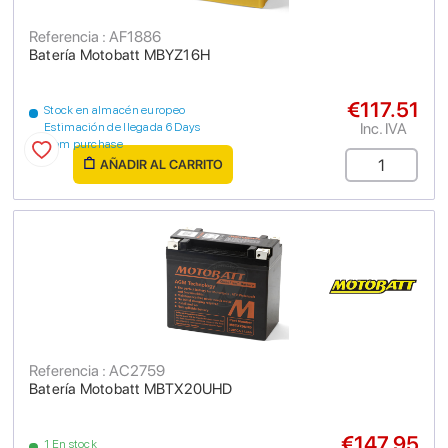
Referencia : AF1886
Batería Motobatt MBYZ16H
€117.51
Stock en almacén europeo
Inc. IVA
Estimación de llegada 6 Days
from purchase
AÑADIR AL CARRITO
Referencia : AC2759
Batería Motobatt MBTX20UHD
€147.95
1 En stock