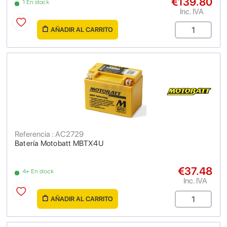
€139.80
1 En stock
Inc. IVA
AÑADIR AL CARRITO
Referencia : AC2729
Batería Motobatt MBTX4U
€37.48
4+ En stock
Inc. IVA
AÑADIR AL CARRITO