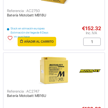
Referencia : AC2750
Batería Motobatt MB18U
€152.32
Stock en almacén europeo
Inc. IVA
Estimación de llegada 6 Days
from purchase
AÑADIR AL CARRITO
Referencia : AC2747
Batería Motobatt MB16U