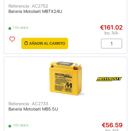
Referencia : AC2752
Batería Motobatt MBTX24U
€161.02
1 En stock
Inc. IVA
AÑADIR AL CARRITO
Referencia : AC2733
Batería Motobatt MB5.5U
€56.59
1 En stock
Inc. IVA