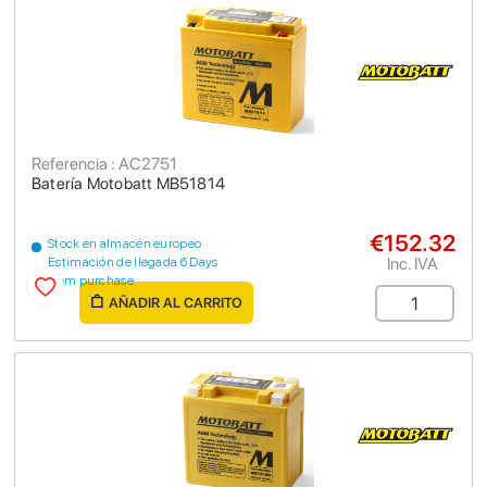
Referencia : AC2751
Batería Motobatt MB51814
€152.32
Stock en almacén europeo
Inc. IVA
Estimación de llegada 6 Days
from purchase
AÑADIR AL CARRITO