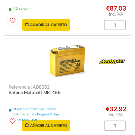
€87.03
1 En stock
Inc. IVA
AÑADIR AL CARRITO
Referencia : AD8352
Batería Motobatt MBT4BB
€32.92
Stock en almacén europeo
Inc. IVA
Estimación de llegada 6 Days
from purchase
AÑADIR AL CARRITO