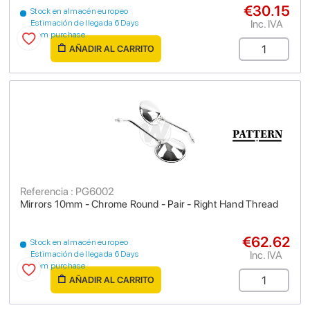
€30.15
Stock en almacén europeo
Inc. IVA
Estimación de llegada 6 Days
from purchase
AÑADIR AL CARRITO
Referencia : PG6002
Mirrors 10mm - Chrome Round - Pair - Right Hand Thread
€62.62
Stock en almacén europeo
Inc. IVA
Estimación de llegada 6 Days
from purchase
AÑADIR AL CARRITO