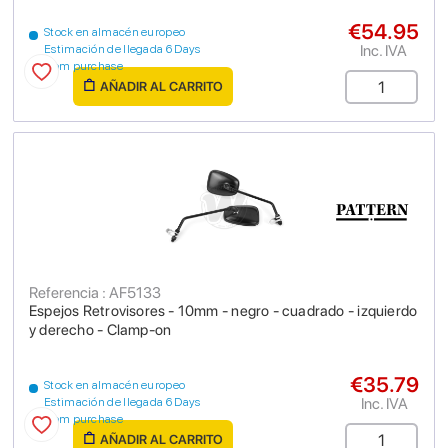
€54.95
Stock en almacén europeo
Inc. IVA
Estimación de llegada 6 Days
from purchase
AÑADIR AL CARRITO
Referencia : AF5133
Espejos Retrovisores - 10mm - negro - cuadrado - izquierdo
y derecho - Clamp-on
€35.79
Stock en almacén europeo
Inc. IVA
Estimación de llegada 6 Days
from purchase
AÑADIR AL CARRITO