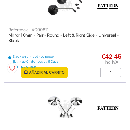
Referencia : XQ9087
Mirror 10mm - Pair - Round - Left & Right Side - Universal -
Black
€42.45
Stock en almacén europeo
Inc. IVA
Estimación de llegada 6 Days
from purchase
AÑADIR AL CARRITO