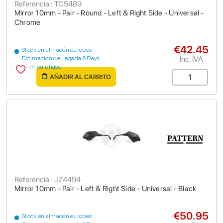
Referencia : TC5489
Mirror 10mm - Pair - Round - Left & Right Side - Universal -
Chrome
€42.45
Stock en almacén europeo
Inc. IVA
Estimación de llegada 6 Days
from purchase
AÑADIR AL CARRITO
Referencia : JZ4494
Mirror 10mm - Pair - Left & Right Side - Universal - Black
€50.95
Stock en almacén europeo