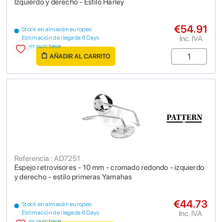
Izquierdo y derecho - Estilo Harley
€54.91
Stock en almacén europeo
Inc. IVA
Estimación de llegada 6 Days
from purchase
AÑADIR AL CARRITO
Referencia : AD7251
Espejo retrovisores - 10 mm - cromado redondo - izquierdo
y derecho - estilo primeras Yamahas
€44.73
Stock en almacén europeo
Inc. IVA
Estimación de llegada 6 Days
from purchase