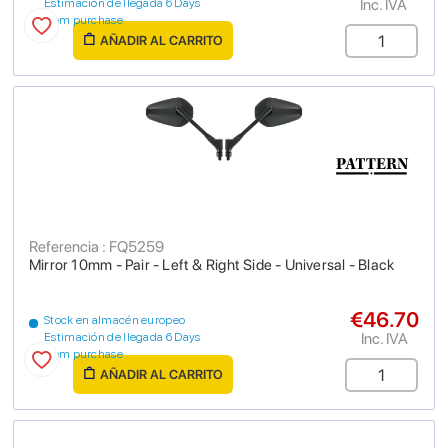
Inc. IVA
Estimación de llegada 6 Days
from purchase
AÑADIR AL CARRITO
Referencia : FQ5259
Mirror 10mm - Pair - Left & Right Side - Universal - Black
€46.70
Stock en almacén europeo
Inc. IVA
Estimación de llegada 6 Days
from purchase
AÑADIR AL CARRITO