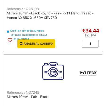
Referencia : QA5198
Mirrors 10mm - Black Round - Pair - Right Hand Thread -
Honda NX650 XL650V XRV750
€34.44
Stock en almacén europeo
Inc. IVA
Estimación de llegada 6 Days
from purchase
AÑADIR AL CARRITO
Referencia : NO7248
Mirrors 10mm - Pair - Black