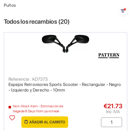
Puños
Todos los recambios (
20
)
Referencia : AD7373
Espejos Retrovisores Sports Scooter - Rectangular - Negro
- Izquierdo y Derecho - 10mm
€21.73
Non-Stock Item - Estimación de
Inc. IVA
llegada 8 Days from purchase
AÑADIR AL CARRITO