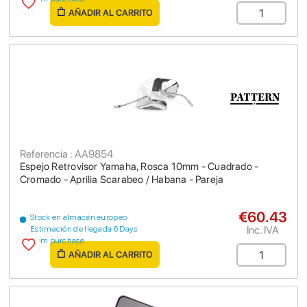
AÑADIR AL CARRITO
Referencia : AA9854
Espejo Retrovisor Yamaha, Rosca 10mm - Cuadrado -
Cromado - Aprilia Scarabeo / Habana - Pareja
€60.43
Stock en almacén europeo
Inc. IVA
Estimación de llegada 6 Days
from purchase
AÑADIR AL CARRITO