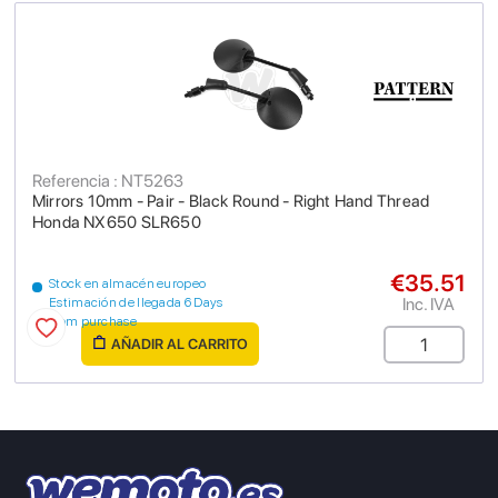
Referencia : NT5263
Mirrors 10mm - Pair - Black Round - Right Hand Thread
Honda NX650 SLR650
€35.51
Stock en almacén europeo
Inc. IVA
Estimación de llegada 6 Days
from purchase
AÑADIR AL CARRITO