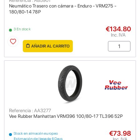
Referencia : AB5901
Neumático Trasero con cámara - Enduro - VRM275 -
180/80-14 78P
€134.80
3 En stock
Inc. IVA
AÑADIR AL CARRITO
Referencia : AA3277
Vee Rubber Manhattan VRM396 100/80-17 TL396 52P
€73.98
Stock en almacén europeo
Inc. IVA
Estimación de llegada 6 Days