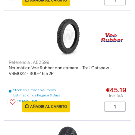
AÑADIR AL CARRITO
Referencia : AE2599
Neumático Vee Rubber con cámara - Trail Catspaw -
VRM022 - 300-16 52R
€45.19
Stock en almacén europeo
Inc. IVA
Estimación de llegada 6 Days
from purchase
AÑADIR AL CARRITO