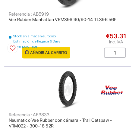
Referencia : AB5919
Vee Rubber Manhattan VRM396 90/90-14 TL396 56P
€53.31
Stock en almacén europeo
Inc. IVA
Estimación de llegada 6 Days
from purchase
AÑADIR AL CARRITO
Referencia : AE3833
Neumático Vee Rubber con cámara - Trail Catspaw -
VRM022 - 300-18 52R