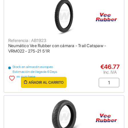
Referencia : AB1923
Neumático Vee Rubber con cámara - Trail Catspaw -
VRM022 - 275-21 51R
€46.77
Stock en almacén europeo
Inc. IVA
Estimación de llegada 6 Days
from purchase
AÑADIR AL CARRITO