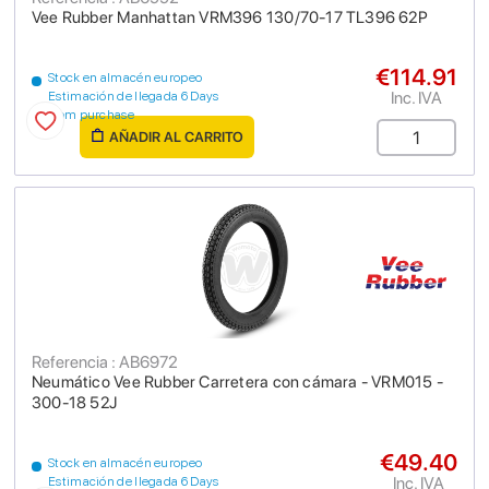
Vee Rubber Manhattan VRM396 130/70-17 TL396 62P
€114.91
Stock en almacén europeo
Inc. IVA
Estimación de llegada 6 Days
from purchase
AÑADIR AL CARRITO
Referencia : AB6972
Neumático Vee Rubber Carretera con cámara - VRM015 -
300-18 52J
€49.40
Stock en almacén europeo
Inc. IVA
Estimación de llegada 6 Days