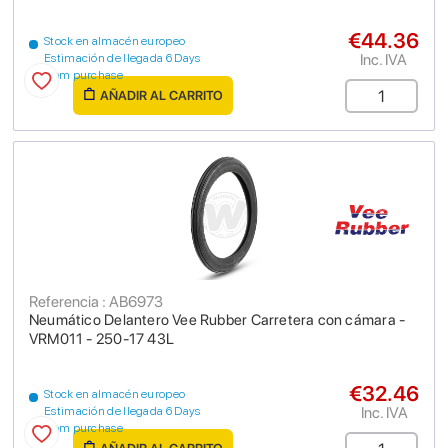
€44.36
Stock en almacén europeo
Inc. IVA
Estimación de llegada 6 Days
from purchase
AÑADIR AL CARRITO
Referencia : AB6973
Neumático Delantero Vee Rubber Carretera con cámara -
VRM011 - 250-17 43L
€32.46
Stock en almacén europeo
Inc. IVA
Estimación de llegada 6 Days
from purchase