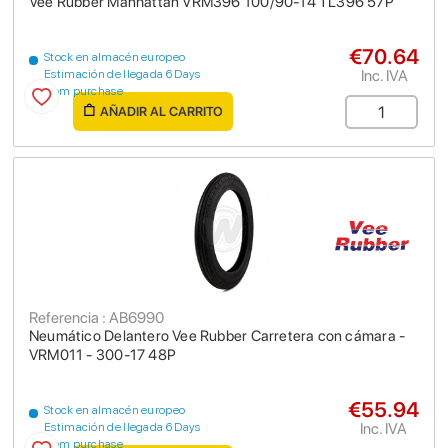
Vee Rubber Manhattan VRM396 100/90-14 TL396 57P
€70.64
Stock en almacén europeo
Inc. IVA
Estimación de llegada 6 Days
from purchase
AÑADIR AL CARRITO
Referencia : AB6990
Neumático Delantero Vee Rubber Carretera con cámara -
VRM011 - 300-17 48P
€55.94
Stock en almacén europeo
Inc. IVA
Estimación de llegada 6 Days
from purchase