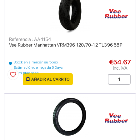
Referencia : AA4154
Vee Rubber Manhattan VRM396 120/70-12 TL396 58P
€54.67
Stock en almacén europeo
Inc. IVA
Estimación de llegada 6 Days
from purchase
AÑADIR AL CARRITO