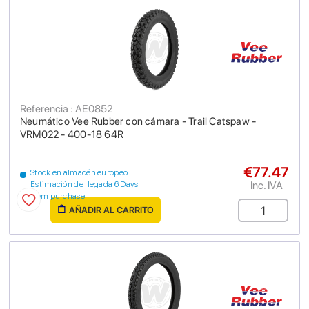
Referencia : AE0852
Neumático Vee Rubber con cámara - Trail Catspaw -
VRM022 - 400-18 64R
€77.47
Stock en almacén europeo
Inc. IVA
Estimación de llegada 6 Days
from purchase
AÑADIR AL CARRITO