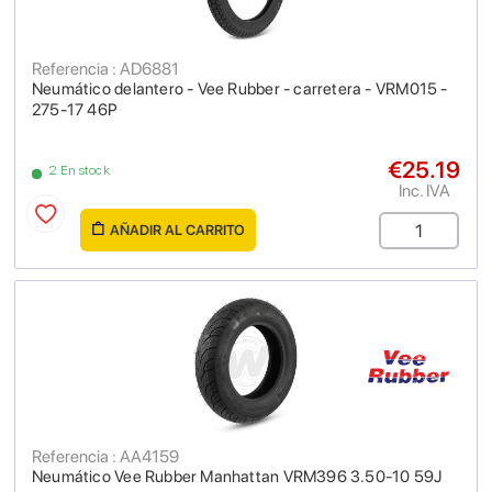
Referencia : AD6881
Neumático delantero - Vee Rubber - carretera - VRM015 -
275-17 46P
€25.19
2 En stock
Inc. IVA
AÑADIR AL CARRITO
Referencia : AA4159
Neumático Vee Rubber Manhattan VRM396 3.50-10 59J