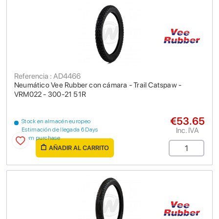
Referencia : AD4466
Neumático Vee Rubber con cámara - Trail Catspaw -
VRM022 - 300-21 51R
€53.65
Stock en almacén europeo
Inc. IVA
Estimación de llegada 6 Days
from purchase
AÑADIR AL CARRITO