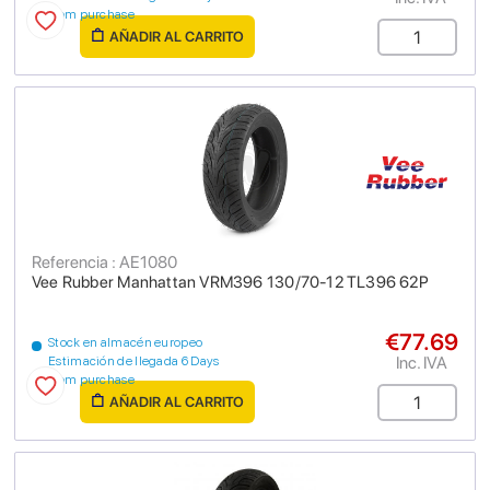
from purchase
AÑADIR AL CARRITO
Referencia : AE1080
Vee Rubber Manhattan VRM396 130/70-12 TL396 62P
€77.69
Stock en almacén europeo
Inc. IVA
Estimación de llegada 6 Days
from purchase
AÑADIR AL CARRITO