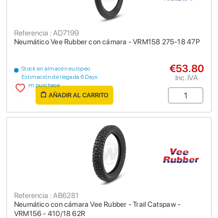
Referencia : AD7199
Neumático Vee Rubber con cámara - VRM158 275-18 47P
€53.80
Stock en almacén europeo
Inc. IVA
Estimación de llegada 6 Days
from purchase
AÑADIR AL CARRITO
Referencia : AB6281
Neumático con cámara Vee Rubber - Trail Catspaw -
VRM156 - 410/18 62R