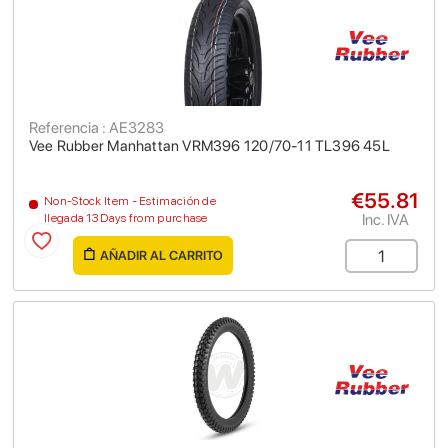
Referencia : AE3283
Vee Rubber Manhattan VRM396 120/70-11 TL396 45L
€55.81
Non-Stock Item - Estimación de
Inc. IVA
llegada 13 Days from purchase
AÑADIR AL CARRITO