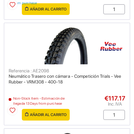
from purchase
AÑADIR AL CARRITO
Referencia : AE2098
Neumático Trasero con cámara - Competición Trials - Vee
Rubber - VRM308 - 400-18
€117.17
Non-Stock Item - Estimación de
Inc. IVA
llegada 13 Days from purchase
AÑADIR AL CARRITO