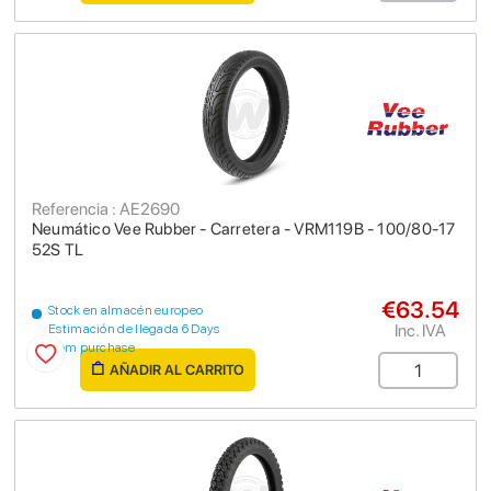
Referencia : AE2690
Neumático Vee Rubber - Carretera - VRM119B - 100/80-17
52S TL
€63.54
Stock en almacén europeo
Inc. IVA
Estimación de llegada 6 Days
from purchase
AÑADIR AL CARRITO