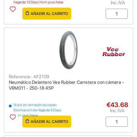
Inc. IVA
llegada 13 Days from purchase
AÑADIR AL CARRITO
Referencia : AF2109
Neumático Delantero Vee Rubber Carretera con cámara -
VRM011 - 250-18 45P
€43.68
Stock en almacén europeo
Inc. IVA
Estimación de llegada 6 Days
from purchase
AÑADIR AL CARRITO