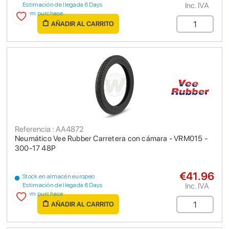
Inc. IVA
Estimación de llegada 6 Days
from purchase
AÑADIR AL CARRITO
Referencia : AA4872
Neumático Vee Rubber Carretera con cámara - VRM015 -
300-17 48P
€41.96
Stock en almacén europeo
Inc. IVA
Estimación de llegada 6 Days
from purchase
AÑADIR AL CARRITO