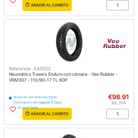
AÑADIR AL CARRITO
Referencia : AA0522
Neumático Trasero Enduro con cámara - Vee Rubber -
VRM307 - 110/90-17 TL 60P
€98.91
Stock en almacén europeo
Inc. IVA
Estimación de llegada 6 Days
from purchase
AÑADIR AL CARRITO