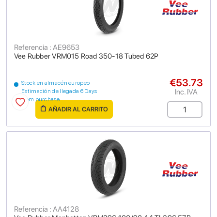
Referencia : AE9653
Vee Rubber VRM015 Road 350-18 Tubed 62P
€53.73
Stock en almacén europeo
Inc. IVA
Estimación de llegada 6 Days
from purchase
AÑADIR AL CARRITO
Referencia : AA4128