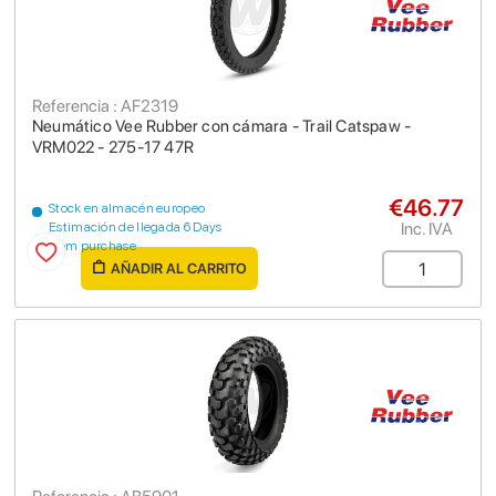
Referencia : AF2319
Neumático Vee Rubber con cámara - Trail Catspaw -
VRM022 - 275-17 47R
€46.77
Stock en almacén europeo
Inc. IVA
Estimación de llegada 6 Days
from purchase
AÑADIR AL CARRITO