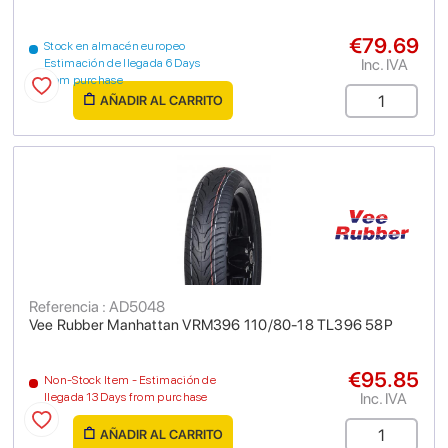
€79.69
Stock en almacén europeo
Inc. IVA
Estimación de llegada 6 Days
from purchase
AÑADIR AL CARRITO
Referencia : AD5048
Vee Rubber Manhattan VRM396 110/80-18 TL396 58P
€95.85
Non-Stock Item - Estimación de
Inc. IVA
llegada 13 Days from purchase
AÑADIR AL CARRITO