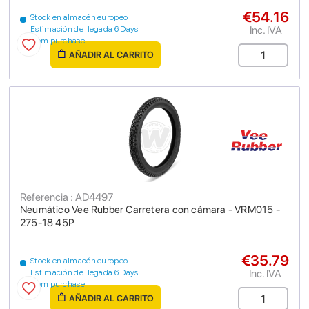
€54.16
Stock en almacén europeo
Inc. IVA
Estimación de llegada 6 Days
from purchase
AÑADIR AL CARRITO
Referencia : AD4497
Neumático Vee Rubber Carretera con cámara - VRM015 -
275-18 45P
€35.79
Stock en almacén europeo
Inc. IVA
Estimación de llegada 6 Days
from purchase
AÑADIR AL CARRITO