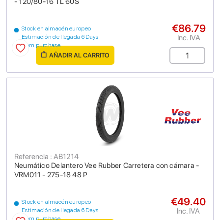
- 120/80-16 TL 60S
€86.79
Stock en almacén europeo
Inc. IVA
Estimación de llegada 6 Days
from purchase
AÑADIR AL CARRITO
Referencia : AB1214
Neumático Delantero Vee Rubber Carretera con cámara -
VRM011 - 275-18 48 P
€49.40
Stock en almacén europeo
Inc. IVA
Estimación de llegada 6 Days
from purchase