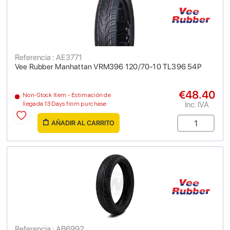
Referencia : AE3771
Vee Rubber Manhattan VRM396 120/70-10 TL396 54P
€48.40
Non-Stock Item - Estimación de
Inc. IVA
llegada 13 Days from purchase
AÑADIR AL CARRITO
Referencia : AB6992