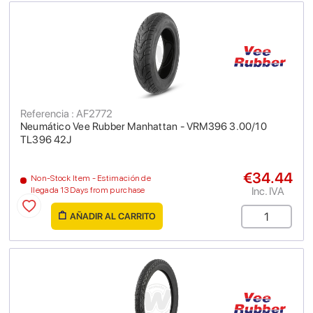
Referencia : AF2772
Neumático Vee Rubber Manhattan - VRM396 3.00/10
TL396 42J
€34.44
Non-Stock Item - Estimación de
Inc. IVA
llegada 13 Days from purchase
AÑADIR AL CARRITO