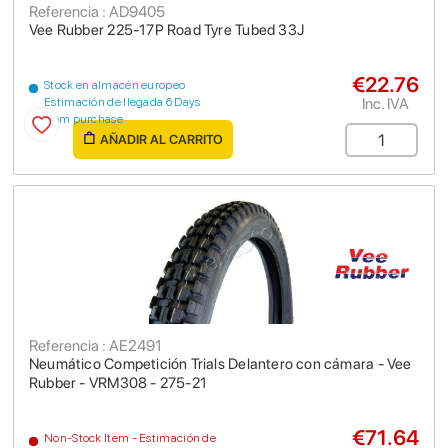
Referencia : AD9405
Vee Rubber 225-17P Road Tyre Tubed 33J
€22.76
Stock en almacén europeo
Inc. IVA
Estimación de llegada 6 Days
from purchase
AÑADIR AL CARRITO
Referencia : AE2491
Neumático Competición Trials Delantero con cámara - Vee
Rubber - VRM308 - 275-21
€71.64
Non-Stock Item - Estimación de