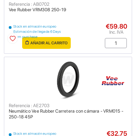
Referencia : AB0702
Vee Rubber VRM308 250-19
€59.80
Stock en almacén europeo
Inc. IVA
Estimación de llegada 6 Days
from purchase
AÑADIR AL CARRITO
Referencia : AE2703
Neumático Vee Rubber Carretera con cámara - VRM015 -
250-18 45P
€32.75
Stock en almacén europeo