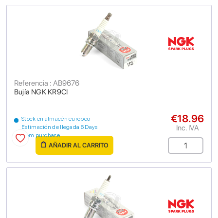
Referencia : AB9676
Bujía NGK KR9CI
€18.96
Stock en almacén europeo
Inc. IVA
Estimación de llegada 6 Days
from purchase
AÑADIR AL CARRITO