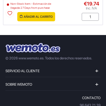
€19.74
Non-Stock Item - Estimación de
Inc. IVA
llegada 27 Days from purchase
AÑADIR AL CARRITO
© 2026 www.wemoto.es.
Todos los derechos reservados.
SERVICIO AL CLIENTE
SOBRE WEMOTO
CONTACTO
96 643 21 39