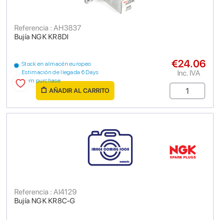
Referencia : AH3837
Bujía NGK KR8DI
€24.06
Stock en almacén europeo
Inc. IVA
Estimación de llegada 6 Days
from purchase
AÑADIR AL CARRITO
Referencia : AI4129
Bujía NGK KR8C-G