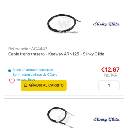
Referencia : AC4447
Cable freno trasero - Keeway ARN125 - Slinky Glide
€12.67
Stock en almacén europeo
Inc. IVA
Estimación de llegada 6 Days
from purchase
AÑADIR AL CARRITO