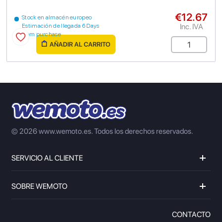
€12.67
Stock en almacén europeo
Inc. IVA
Estimación de llegada 6 Days
from purchase
AÑADIR AL CARRITO
© 2026 www.wemoto.es.
Todos los derechos reservados.
SERVICIO AL CLIENTE
SOBRE WEMOTO
CONTACTO