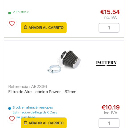
€15.54
2 En stock
Inc. IVA
AÑADIR AL CARRITO
Referencia : AE2336
Filtro de Aire - cónico Power - 32mm
€10.19
Stock en almacén europeo
Inc. IVA
Estimación de llegada 6 Days
from purchase
AÑADIR AL CARRITO