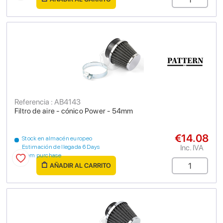
Referencia : AB4143
Filtro de aire - cónico Power - 54mm
€14.08
Stock en almacén europeo
Inc. IVA
Estimación de llegada 6 Days
from purchase
AÑADIR AL CARRITO