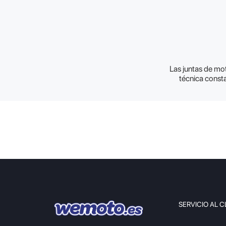
Las juntas de mot
técnica consta
SERVICIO AL C