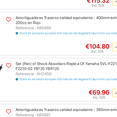
€115.32
Inc. IVA
Amortiguadores Traseros calidad equivalente - 400mm entr
200cc en Rojo
Referencia : AB5468
Stock en almacén europeo Estimación de llegada 6 Days from purcha
€104.80
Inc. IVA
Set (Pair) of Shock Absorbers Replica Of Yamaha 5VL-F22
F2210-02 YB125 YBR125
Referencia : AH2459
Stock en almacén europeo Estimación de llegada 6 Days from purcha
€69.96
Inc. IVA
Amortiguadores Traseros calidad equivalente - 365mm ent
Referencia : AB3691