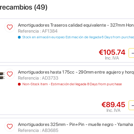
 recambios (
49
)
Amortiguadores Traseros calidad equivalente - 327mm H
Referencia : AF1384
Stock en almacén europeo Estimación de llegada 6 Days from purcha
€105.74
Inc. IVA
Amortiguadores hasta 175cc - 290mm entre agujero y horqu
Referencia : AD3733
Non-Stock Item - Estimación de llegada 8 Days from purchase
€89.45
Inc. IVA
Amortiguadores 325mm - Pin+Pin - muelle negro - Yamah
Referencia : AB3685