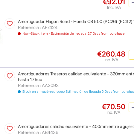
€92.01
Inc. IVA
Amortiguador Hagon Road - Honda CB 500 (PC26) (PC32) 1
Referencia : AF7424
Non-Stock Item - Estimación de llegada 27 Days from purchase
€260.48
Inc. IVA
Amortiguadores Traseros calidad equivalente - 320mm entre
hasta 175cc
Referencia : AA2093
Stock en almacén europeo Estimación de llegada 6 Days from purcha
€70.50
Inc. IVA
Amortiguadores calidad equivalente - 400mm entre agujer
Referencia : AB4436