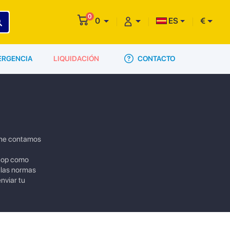
0
0
ES
€
CONTACTO
ERGENCIA
LIQUIDACIÓN
line contamos
 top como
 las normas
nviar tu