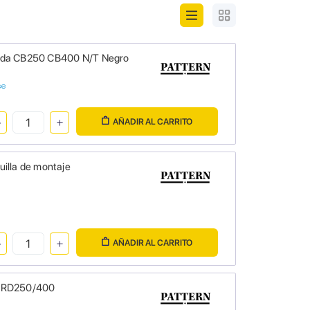
onda CB250 CB400 N/T Negro
se
AÑADIR AL CARRITO
illa de montaje
AÑADIR AL CARRITO
a RD250/400