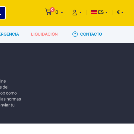
0
0
ES
€
CONTACTO
ERGENCIA
LIQUIDACIÓN
line
s del
 top como
 las normas
nviar tu