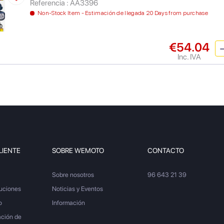
Referencia : AA3396
Non-Stock Item - Estimación de llegada 20 Days from purchase
€54.04
Inc. IVA
LIENTE
SOBRE WEMOTO
CONTACTO
Sobre nosotros
96 643 21 39
luciones
Noticias y Eventos
o
Información
ación de