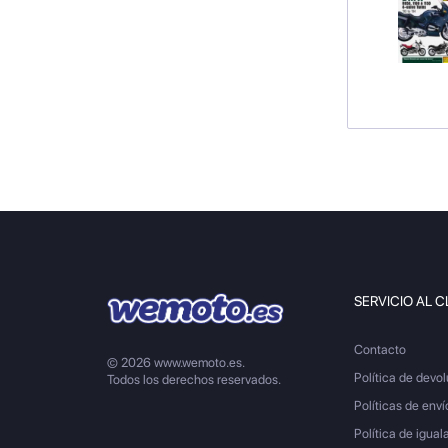
SERVICIO AL C
Contacto
© 2026 www.wemoto.es.
Política de devo
Todos los derechos reservados.
Políticas de enví
Política de igual