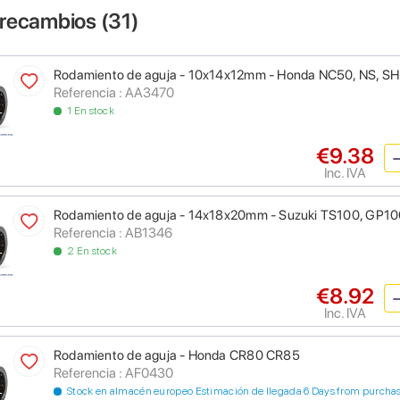
 recambios (
31
)
Rodamiento de aguja - 10x14x12mm - Honda NC50, NS, S
Referencia : AA3470
1 En stock
€9.38
Inc. IVA
Rodamiento de aguja - 14x18x20mm - Suzuki TS100, GP1
Referencia : AB1346
2 En stock
€8.92
Inc. IVA
Rodamiento de aguja - Honda CR80 CR85
Referencia : AF0430
Stock en almacén europeo Estimación de llegada 6 Days from purcha