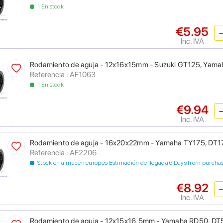
1 En stock
€5.95
Inc. IVA
Rodamiento de aguja - 12x16x15mm - Suzuki GT125, Yam
Referencia : AF1063
1 En stock
€9.94
Inc. IVA
Rodamiento de aguja - 16x20x22mm - Yamaha TY175, DT
Referencia : AF2206
Stock en almacén europeo Estimación de llegada 6 Days from purcha
€8.92
Inc. IVA
Rodamiento de aguja - 12x15x16.5mm - Yamaha RD50, DT5