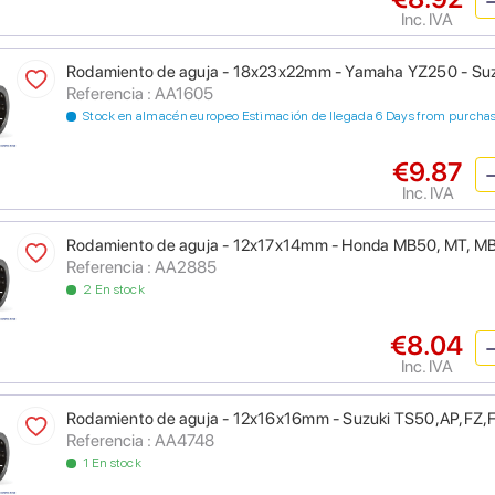
Inc. IVA
Rodamiento de aguja - 18x23x22mm - Yamaha YZ250 - Su
Referencia : AA1605
Stock en almacén europeo Estimación de llegada 6 Days from purcha
€9.87
Inc. IVA
Rodamiento de aguja - 12x17x14mm - Honda MB50, MT, M
Referencia : AA2885
2 En stock
€8.04
Inc. IVA
Rodamiento de aguja - 12x16x16mm - Suzuki TS50,AP,FZ,
Referencia : AA4748
1 En stock