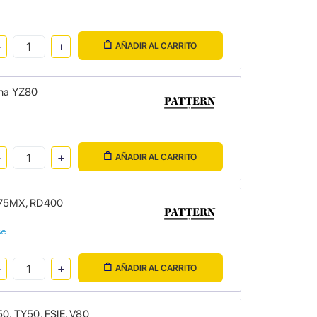
AÑADIR AL CARRITO
aha YZ80
AÑADIR AL CARRITO
175MX, RD400
se
AÑADIR AL CARRITO
0, TY50, FSIE, V80