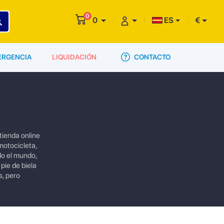
0
0
ES
€
CONTACTO
ERGENCIA
LIQUIDACIÓN
tienda online
motocicleta,
do el mundo,
pie de biela
s, pero