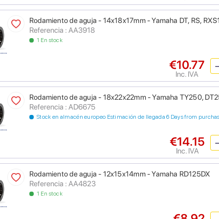
Rodamiento de aguja - 14x18x17mm - Yamaha DT, RS, RXS
Referencia : AA3918
1 En stock
€10.77
Inc. IVA
Rodamiento de aguja - 18x22x22mm - Yamaha TY250, DT
Referencia : AD6675
Stock en almacén europeo Estimación de llegada 6 Days from purcha
€14.15
Inc. IVA
Rodamiento de aguja - 12x15x14mm - Yamaha RD125DX
Referencia : AA4823
1 En stock
€8.92