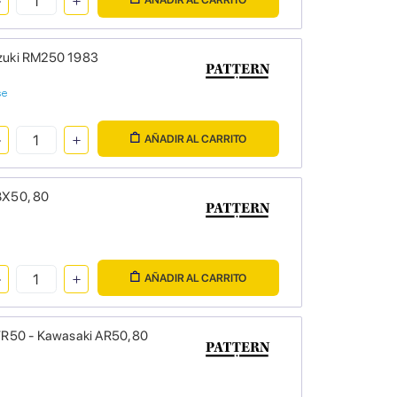
zuki RM250 1983
se
AÑADIR AL CARRITO
BX50, 80
AÑADIR AL CARRITO
FR50 - Kawasaki AR50,80