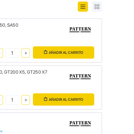
H50, SA50
AÑADIR AL CARRITO
00, GT200 X5, GT250 X7
AÑADIR AL CARRITO
se