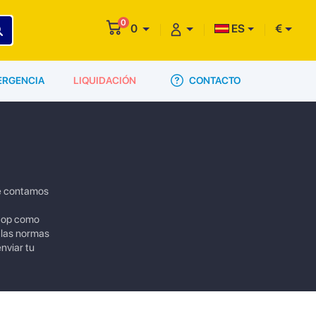
0
0
ES
€
CONTACTO
ERGENCIA
LIQUIDACIÓN
ne contamos
 top como
 las normas
nviar tu