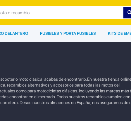
ARO DELANTERO
FUSIBLES Y PORTA FUSIBLES
KITS DE EM
o, scooter o moto clásica, acabas de encontrarlo.En nuestra tienda onli
ica, recambios alternativos y accesorios para todas las motos del
tuales como para motocicletas clásicas. Incluyendo las marcas más
uedas encontrar en el mercado. Todos nuestros recambios cumplen con
a carretera. Desde nuestros almacenes en España, nos aseguramos de e