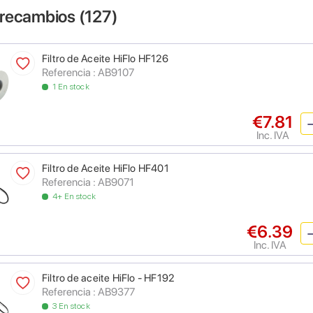
 recambios (
127
)
Filtro de Aceite HiFlo HF126
Referencia : AB9107
1 En stock
€7.81
Inc. IVA
Filtro de Aceite HiFlo HF401
Referencia : AB9071
4+ En stock
€6.39
Inc. IVA
Filtro de aceite HiFlo - HF192
Referencia : AB9377
3 En stock