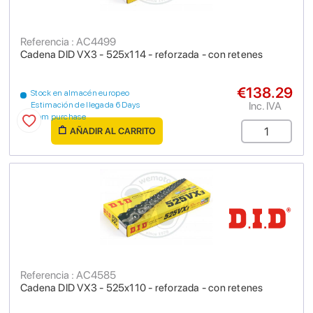
Referencia : AC4499
Cadena DID VX3 - 525x114 - reforzada - con retenes
€138.29
Stock en almacén europeo
Inc. IVA
Estimación de llegada 6 Days
from purchase
AÑADIR AL CARRITO
Referencia : AC4585
Cadena DID VX3 - 525x110 - reforzada - con retenes