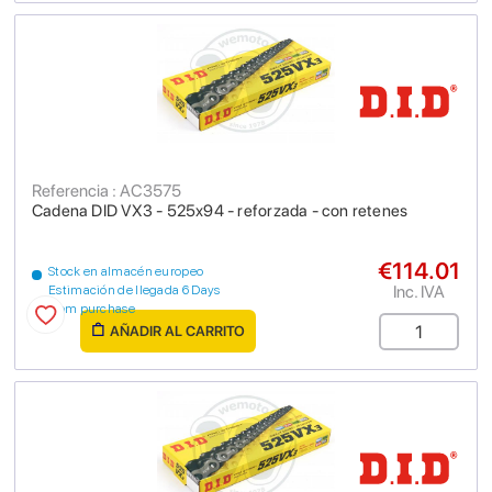
Referencia : AC3575
Cadena DID VX3 - 525x94 - reforzada - con retenes
€114.01
Stock en almacén europeo
Inc. IVA
Estimación de llegada 6 Days
from purchase
AÑADIR AL CARRITO