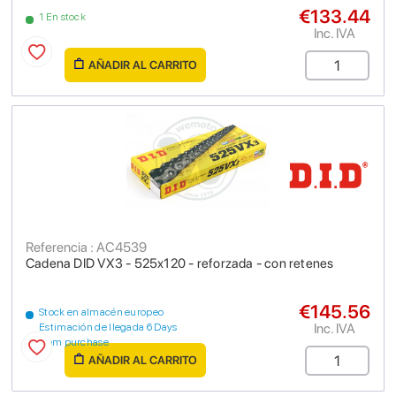
€133.44
1 En stock
Inc. IVA
AÑADIR AL CARRITO
Referencia : AC4539
Cadena DID VX3 - 525x120 - reforzada - con retenes
€145.56
Stock en almacén europeo
Inc. IVA
Estimación de llegada 6 Days
from purchase
AÑADIR AL CARRITO