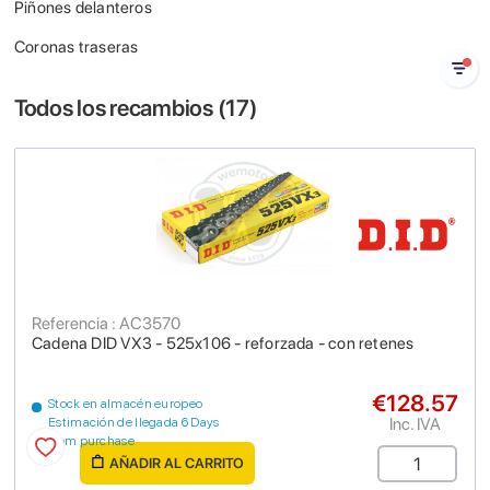
Piñones delanteros
Coronas traseras
Todos los recambios (
17
)
Referencia : AC3570
Cadena DID VX3 - 525x106 - reforzada - con retenes
€128.57
Stock en almacén europeo
Inc. IVA
Estimación de llegada 6 Days
from purchase
AÑADIR AL CARRITO