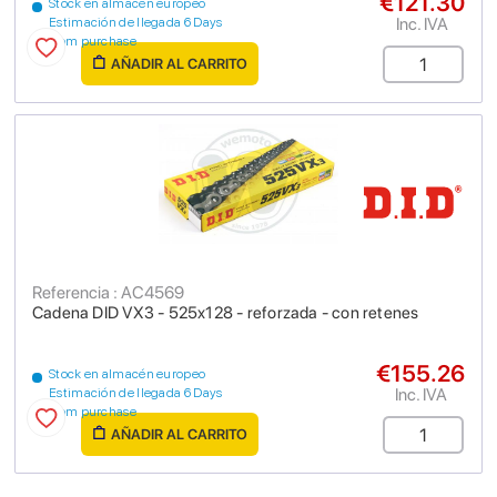
€121.30
Stock en almacén europeo
Inc. IVA
Estimación de llegada 6 Days
from purchase
AÑADIR AL CARRITO
Referencia : AC4569
Cadena DID VX3 - 525x128 - reforzada - con retenes
€155.26
Stock en almacén europeo
Inc. IVA
Estimación de llegada 6 Days
from purchase
AÑADIR AL CARRITO