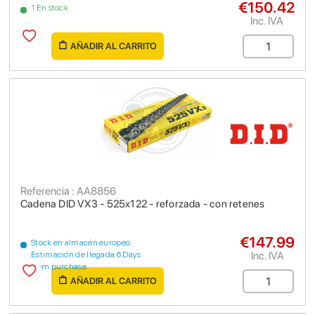
€150.42
1 En stock
Inc. IVA
AÑADIR AL CARRITO
Referencia : AA8856
Cadena DID VX3 - 525x122 - reforzada - con retenes
€147.99
Stock en almacén europeo
Inc. IVA
Estimación de llegada 6 Days
from purchase
AÑADIR AL CARRITO