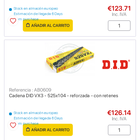
€123.71
Stock en almacén europeo
Inc. IVA
Estimación de llegada 6 Days
from purchase
AÑADIR AL CARRITO
Referencia : AB0609
Cadena DID VX3 - 525x104 - reforzada - con retenes
€126.14
Stock en almacén europeo
Inc. IVA
Estimación de llegada 6 Days
from purchase
AÑADIR AL CARRITO