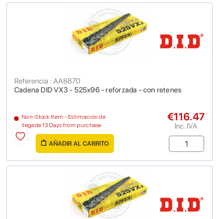
Referencia : AA8870
Cadena DID VX3 - 525x96 - reforzada - con retenes
€116.47
Non-Stock Item - Estimación de
Inc. IVA
llegada 13 Days from purchase
AÑADIR AL CARRITO