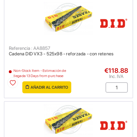
Referencia : AA8857
Cadena DID VX3 - 525x98 - reforzada - con retenes
€118.88
Non-Stock Item - Estimación de
Inc. IVA
llegada 13 Days from purchase
AÑADIR AL CARRITO