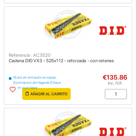
Referencia : AC3520
Cadena DID VX3 - 525x112 - reforzada - con retenes
€135.86
Stock en almacén europeo
Inc. IVA
Estimación de llegada 6 Days
from purchase
AÑADIR AL CARRITO