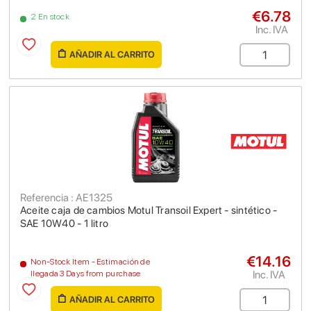
€6.78
2 En stock
Inc. IVA
AÑADIR AL CARRITO
Referencia : AE1325
Aceite caja de cambios Motul Transoil Expert - sintético -
SAE 10W40 - 1 litro
€14.16
Non-Stock Item - Estimación de
Inc. IVA
llegada 3 Days from purchase
AÑADIR AL CARRITO