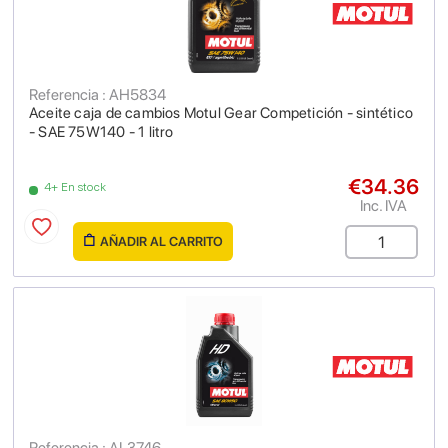
Referencia : AH5834
Aceite caja de cambios Motul Gear Competición - sintético
- SAE 75W140 - 1 litro
€34.36
4+ En stock
Inc. IVA
AÑADIR AL CARRITO
Referencia : AL3746