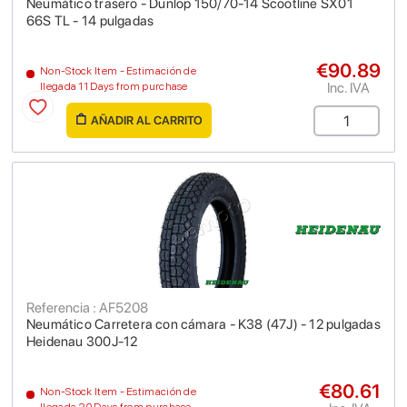
Neumático trasero - Dunlop 150/70-14 Scootline SX01
66S TL - 14 pulgadas
€90.89
Non-Stock Item - Estimación de
Inc. IVA
llegada 11 Days from purchase
AÑADIR AL CARRITO
Referencia : AF5208
Neumático Carretera con cámara - K38 (47J) - 12 pulgadas
Heidenau 300J-12
€80.61
Non-Stock Item - Estimación de