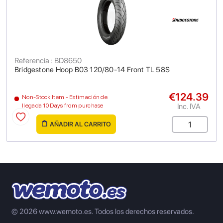
Referencia : BD8650
Bridgestone Hoop B03 120/80-14 Front TL 58S
€124.39
Non-Stock Item - Estimación de
Inc. IVA
llegada 10 Days from purchase
AÑADIR AL CARRITO
© 2026 www.wemoto.es.
Todos los derechos reservados.