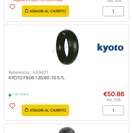
Inc. IVA
llegada 20 Days from purchase
AÑADIR AL CARRITO
Referencia : AA9421
KYOTO F806 120/90-10 57L
€50.86
1 En stock
Inc. IVA
AÑADIR AL CARRITO