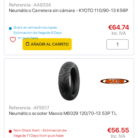
Referencia : AA9334
Neumático Carretera sin cámara - KYOTO 110/90-13 K56P
€64.74
Stock en almacén europeo
Inc. IVA
Estimación de llegada 6 Days
from purchase
AÑADIR AL CARRITO
Referencia : AF5517
Neumático scooter Maxxis M6029 120/70-13 53P TL
€56.55
Non-Stock Item - Estimación de
Inc. IVA
llegada 11 Days from purchase