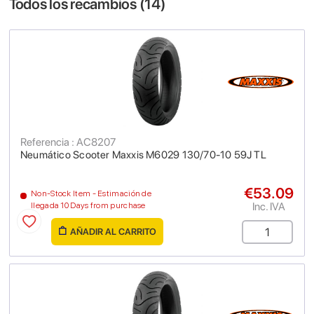
Todos los recambios (
14
)
Referencia : AC8207
Neumático Scooter Maxxis M6029 130/70-10 59J TL
€53.09
Non-Stock Item - Estimación de
Inc. IVA
llegada 10 Days from purchase
AÑADIR AL CARRITO