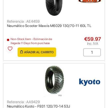
Referencia : AE4459
Neumático Scooter Maxxis M6029 130/70-11 60L TL
€59.97
Non-Stock Item - Estimación de
Inc. IVA
llegada 11 Days from purchase
AÑADIR AL CARRITO
Referencia : AA9429
Neumático Kyoto - F931 120/70-14 53J