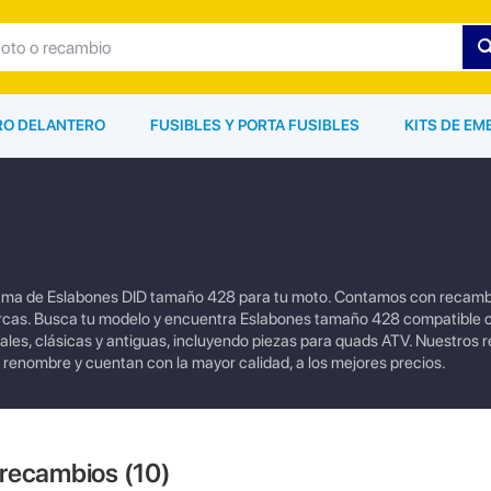
ARO DELANTERO
FUSIBLES Y PORTA FUSIBLES
KITS DE EM
gama de Eslabones DID tamaño 428 para tu moto. Contamos con recamb
cas. Busca tu modelo y encuentra Eslabones tamaño 428 compatible c
les, clásicas y antiguas, incluyendo piezas para quads ATV. Nuestros 
n renombre y cuentan con la mayor calidad, a los mejores precios.
 recambios (
10
)