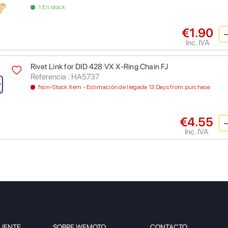
1 En stock
€1.90
Inc. IVA
Rivet Link for DID 428 VX X-Ring Chain FJ
Referencia : HA5737
Non-Stock Item - Estimación de llegada 13 Days from purchase
€4.55
Inc. IVA
LIENTE
SOBRE WEMOTO
CONTACTO