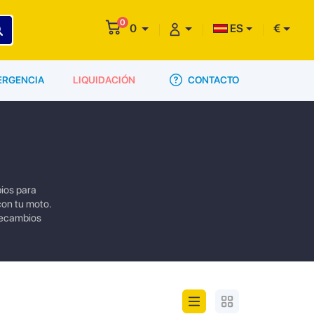
0
0
ES
€
CONTACTO
ERGENCIA
LIQUIDACIÓN
ios para
on tu moto.
recambios