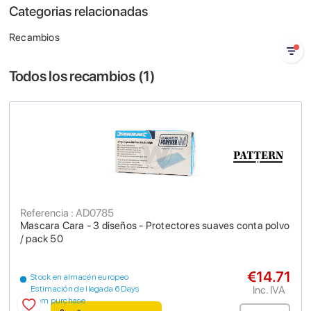
Categorias relacionadas
Recambios
Todos los recambios (
1
)
Referencia : AD0785
Mascara Cara - 3 diseños - Protectores suaves conta polvo
/ pack 50
€14.71
Stock en almacén europeo
Inc. IVA
Estimación de llegada 6 Days
from purchase