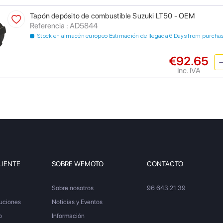
Tapón depósito de combustible Suzuki LT50 - OEM
Referencia : AD5844
Stock en almacén europeo Estimación de llegada 6 Days from purcha
€92.65
Inc. IVA
LIENTE
SOBRE WEMOTO
CONTACTO
Sobre nosotros
96 643 21 39
luciones
Noticias y Eventos
o
Información