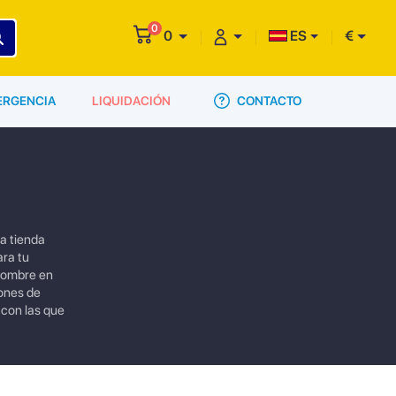
0
0
ES
€
CONTACTO
ERGENCIA
LIQUIDACIÓN
a tienda
ara tu
enombre en
pones de
 con las que