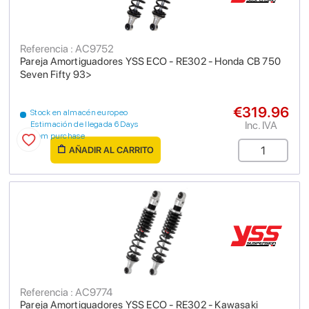
Referencia : AC9752
Pareja Amortiguadores YSS ECO - RE302 - Honda CB 750
Seven Fifty 93>
€319.96
Stock en almacén europeo
Inc. IVA
Estimación de llegada 6 Days
from purchase
AÑADIR AL CARRITO
Referencia : AC9774
Pareja Amortiguadores YSS ECO - RE302 - Kawasaki