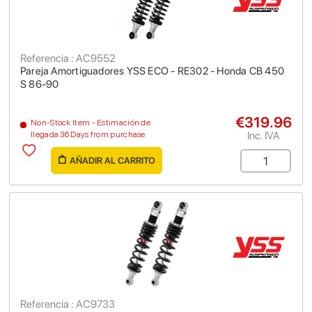
Referencia : AC9552
Pareja Amortiguadores YSS ECO - RE302 - Honda CB 450
S 86-90
€319.96
Non-Stock Item - Estimación de
Inc. IVA
llegada 36 Days from purchase
AÑADIR AL CARRITO
Referencia : AC9733