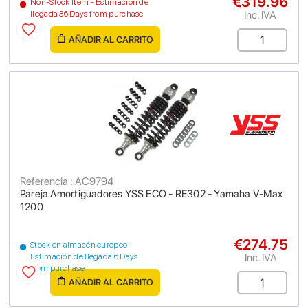
€319.96
Non-Stock Item - Estimación de
Inc. IVA
llegada 36 Days from purchase
AÑADIR AL CARRITO
Referencia : AC9794
Pareja Amortiguadores YSS ECO - RE302 - Yamaha V-Max
1200
€274.75
Stock en almacén europeo
Inc. IVA
Estimación de llegada 6 Days
from purchase
AÑADIR AL CARRITO