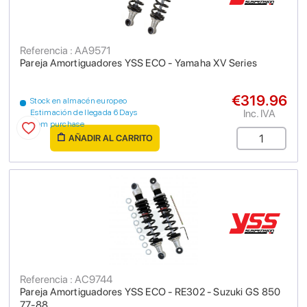
Referencia : AA9571
Pareja Amortiguadores YSS ECO - Yamaha XV Series
€319.96
Stock en almacén europeo
Inc. IVA
Estimación de llegada 6 Days
from purchase
AÑADIR AL CARRITO
Referencia : AC9744
Pareja Amortiguadores YSS ECO - RE302 - Suzuki GS 850
77-88