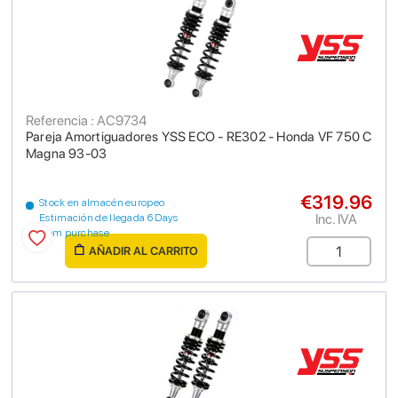
Referencia : AC9734
Pareja Amortiguadores YSS ECO - RE302 - Honda VF 750 C
Magna 93-03
€319.96
Stock en almacén europeo
Inc. IVA
Estimación de llegada 6 Days
from purchase
AÑADIR AL CARRITO