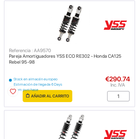
Referencia : AA9570
Pareja Amortiguadores YSS ECO RE302 - Honda CA125
Rebel 95-98
€290.74
Stock en almacén europeo
Inc. IVA
Estimación de llegada 6 Days
from purchase
AÑADIR AL CARRITO