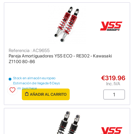
Referencia : AC9655
Pareja Amortiguadores YSS ECO - RE302 - Kawasaki
Z1100 80-86
€319.96
Stock en almacén europeo
Inc. IVA
Estimación de llegada 6 Days
from purchase
AÑADIR AL CARRITO