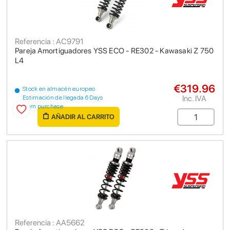
Referencia : AC9791
Pareja Amortiguadores YSS ECO - RE302 - Kawasaki Z 750
L4
€319.96
Stock en almacén europeo
Inc. IVA
Estimación de llegada 6 Days
from purchase
AÑADIR AL CARRITO
Referencia : AA5662