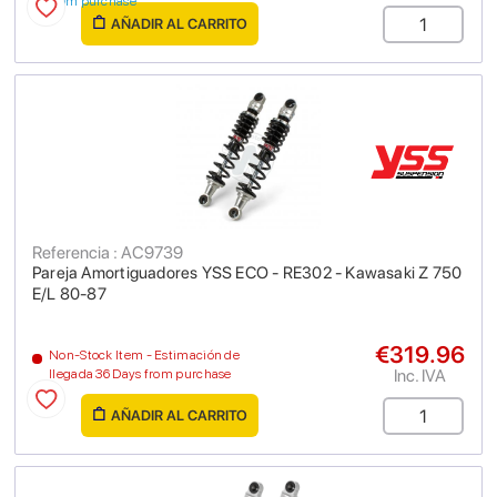
from purchase
AÑADIR AL CARRITO
Referencia : AC9739
Pareja Amortiguadores YSS ECO - RE302 - Kawasaki Z 750
E/L 80-87
€319.96
Non-Stock Item - Estimación de
Inc. IVA
llegada 36 Days from purchase
AÑADIR AL CARRITO