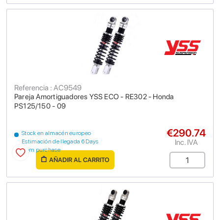
Referencia : AC9549
Pareja Amortiguadores YSS ECO - RE302 - Honda
PS125/150 - 09
€290.74
Stock en almacén europeo
Inc. IVA
Estimación de llegada 6 Days
from purchase
AÑADIR AL CARRITO