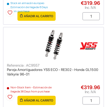
€319.96
Stock en almacén europeo
Inc. IVA
Estimación de llegada 6 Days
from purchase
AÑADIR AL CARRITO
Referencia : AC9557
Pareja Amortiguadores YSS ECO - RE302 - Honda GL1500
Valkyrie 96-01
€319.96
Non-Stock Item - Estimación de
Inc. IVA
llegada 36 Days from purchase
AÑADIR AL CARRITO