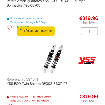
Pareja Amortiguadores YSS ECO - RE302 - Triumph
Bonneville 790 00-05
€319.96
Stock en almacén europeo
Inc. IVA
Estimación de llegada 6 Days
from purchase
AÑADIR AL CARRITO
Referencia : AG4571
YSS ECO Twin Shocks RE302-330T-47
€319.96
Non-Stock Item - Estimación de
Inc. IVA
llegada 36 Days from purchase