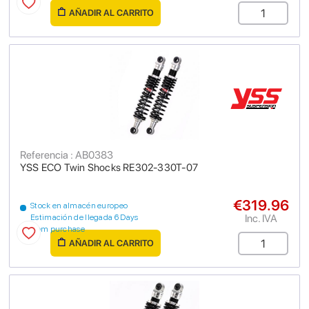
AÑADIR AL CARRITO
Referencia : AB0383
YSS ECO Twin Shocks RE302-330T-07
€319.96
Stock en almacén europeo
Inc. IVA
Estimación de llegada 6 Days
from purchase
AÑADIR AL CARRITO