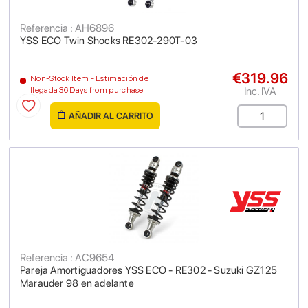
Referencia : AH6896
YSS ECO Twin Shocks RE302-290T-03
€319.96
Non-Stock Item - Estimación de
Inc. IVA
llegada 36 Days from purchase
AÑADIR AL CARRITO
Referencia : AC9654
Pareja Amortiguadores YSS ECO - RE302 - Suzuki GZ125
Marauder 98 en adelante