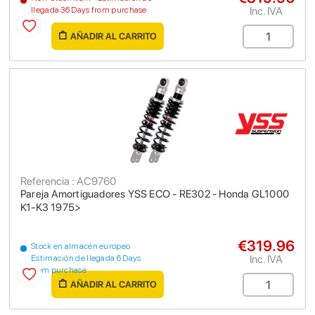
Inc. IVA
llegada 36 Days from purchase
AÑADIR AL CARRITO
Referencia : AC9760
Pareja Amortiguadores YSS ECO - RE302 - Honda GL1000
K1-K3 1975>
€319.96
Stock en almacén europeo
Inc. IVA
Estimación de llegada 6 Days
from purchase
AÑADIR AL CARRITO