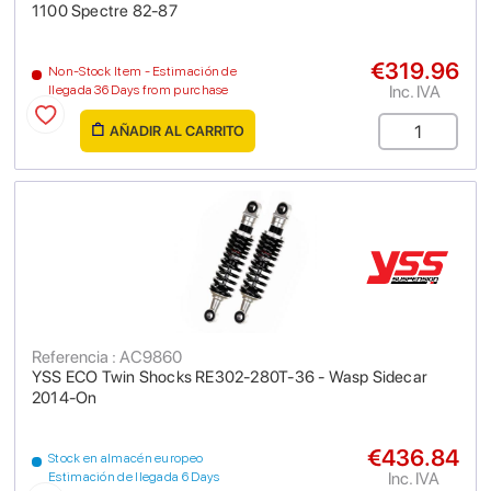
1100 Spectre 82-87
€319.96
Non-Stock Item - Estimación de
Inc. IVA
llegada 36 Days from purchase
AÑADIR AL CARRITO
Referencia : AC9860
YSS ECO Twin Shocks RE302-280T-36 - Wasp Sidecar
2014-On
€436.84
Stock en almacén europeo
Inc. IVA
Estimación de llegada 6 Days