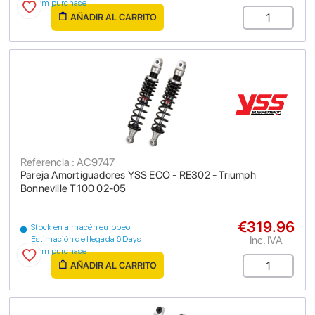
from purchase
AÑADIR AL CARRITO
Referencia : AC9747
Pareja Amortiguadores YSS ECO - RE302 - Triumph
Bonneville T100 02-05
€319.96
Stock en almacén europeo
Inc. IVA
Estimación de llegada 6 Days
from purchase
AÑADIR AL CARRITO