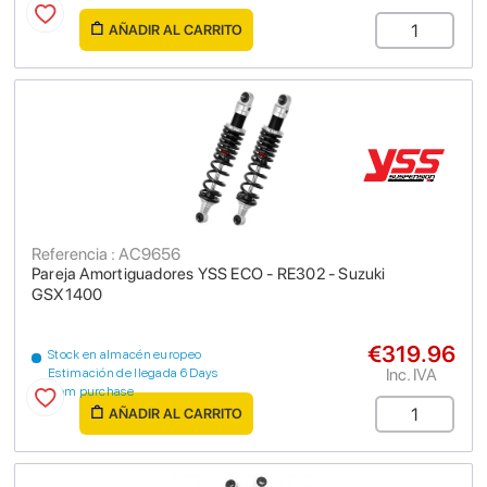
AÑADIR AL CARRITO
Referencia : AC9656
Pareja Amortiguadores YSS ECO - RE302 - Suzuki
GSX1400
€319.96
Stock en almacén europeo
Inc. IVA
Estimación de llegada 6 Days
from purchase
AÑADIR AL CARRITO