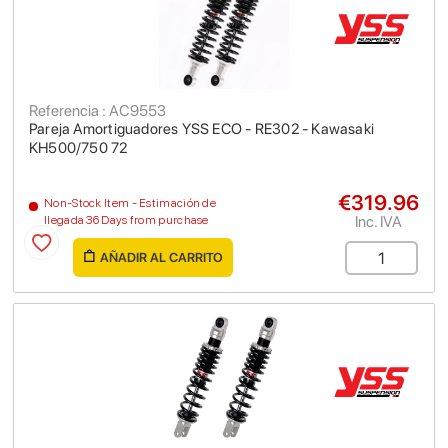
Referencia : AC9553
Pareja Amortiguadores YSS ECO - RE302 - Kawasaki
KH500/750 72
€319.96
Non-Stock Item - Estimación de
Inc. IVA
llegada 36 Days from purchase
AÑADIR AL CARRITO