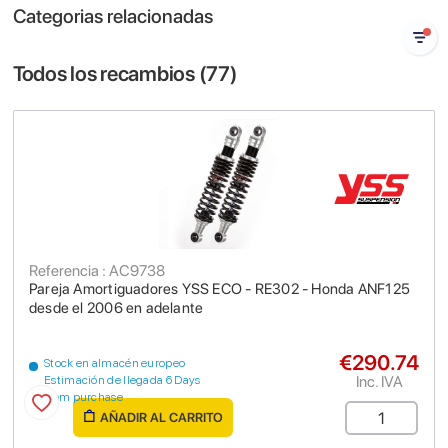
Categorias relacionadas
Todos los recambios (
77
)
Referencia : AC9738
Pareja Amortiguadores YSS ECO - RE302 - Honda ANF125
desde el 2006 en adelante
€290.74
Stock en almacén europeo
Inc. IVA
Estimación de llegada 6 Days
from purchase
AÑADIR AL CARRITO