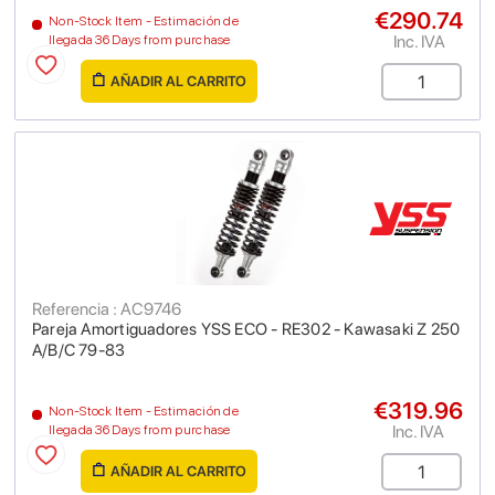
€290.74
Non-Stock Item - Estimación de
Inc. IVA
llegada 36 Days from purchase
AÑADIR AL CARRITO
Referencia : AC9746
Pareja Amortiguadores YSS ECO - RE302 - Kawasaki Z 250
A/B/C 79-83
€319.96
Non-Stock Item - Estimación de
Inc. IVA
llegada 36 Days from purchase
AÑADIR AL CARRITO