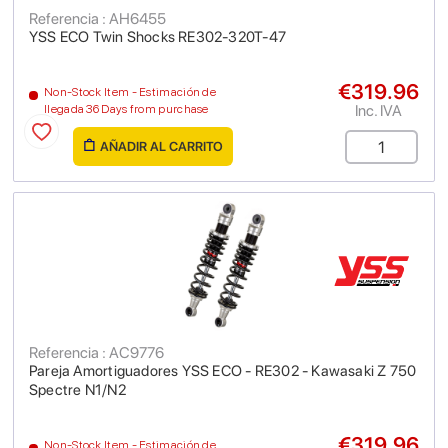
Referencia : AH6455
YSS ECO Twin Shocks RE302-320T-47
€319.96
Non-Stock Item - Estimación de
Inc. IVA
llegada 36 Days from purchase
AÑADIR AL CARRITO
Referencia : AC9776
Pareja Amortiguadores YSS ECO - RE302 - Kawasaki Z 750
Spectre N1/N2
€319.96
Non-Stock Item - Estimación de