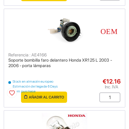
Referencia : AE4166
Soporte bombilla faro delantero Honda XR125 L 2003 -
2006 - porta lámparas
€12.16
Stock en almacén europeo
Inc. IVA
Estimación de llegada 6 Days
from purchase
AÑADIR AL CARRITO