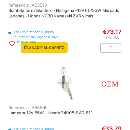
Referencia : AB3513
Bombilla faro delantero - Halógena -12V 60/35W Mercado
Japones - Honda NC30 Kawasaki ZXR y más
€73.17
Stock en almacén europeo
Inc. IVA
Estimación de llegada 6 Days
from purchase
AÑADIR AL CARRITO
Referencia : AB5965
Lámpara 12V 55W - Honda 34908-SA0-811
€33.79
Stock en almacén europeo