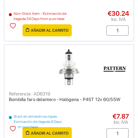
€30.24
Non-Stock Item - Estimación de
Inc. IVA
llegada 34 Days from purchase
AÑADIR AL CARRITO
Referencia : AD6319
Bombilla faro delantero - Halógena - P45T 12v 60/55W
€7.87
Stock en almacén europeo
Inc. IVA
Estimación de llegada 6 Days
from purchase
AÑADIR AL CARRITO