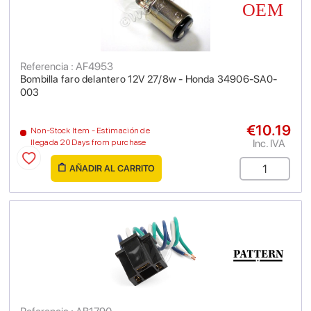
Referencia : AF4953
Bombilla faro delantero 12V 27/8w - Honda 34906-SA0-
003
€10.19
Non-Stock Item - Estimación de
Inc. IVA
llegada 20 Days from purchase
AÑADIR AL CARRITO