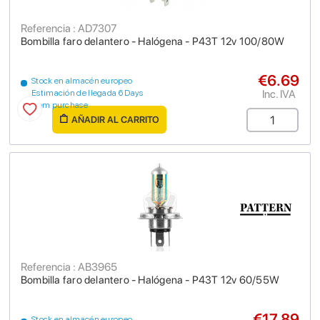
Referencia : AD7307
Bombilla faro delantero - Halógena - P43T 12v 100/80W
€6.69
Stock en almacén europeo
Inc. IVA
Estimación de llegada 6 Days
from purchase
AÑADIR AL CARRITO
Referencia : AB3965
Bombilla faro delantero - Halógena - P43T 12v 60/55W
€17.89
Stock en almacén europeo