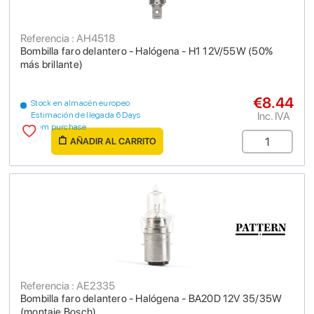
Referencia : AH4518
Bombilla faro delantero - Halógena - H1 12V/55W (50%
más brillante)
€8.44
Stock en almacén europeo
Inc. IVA
Estimación de llegada 6 Days
from purchase
AÑADIR AL CARRITO
Referencia : AE2335
Bombilla faro delantero - Halógena - BA20D 12V 35/35W
(montaje Bosch)