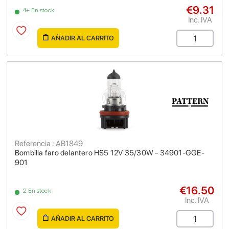
€9.31
4+ En stock
Inc. IVA
AÑADIR AL CARRITO
Referencia : AB1849
Bombilla faro delantero HS5 12V 35/30W - 34901-GGE-
901
€16.50
2 En stock
Inc. IVA
AÑADIR AL CARRITO