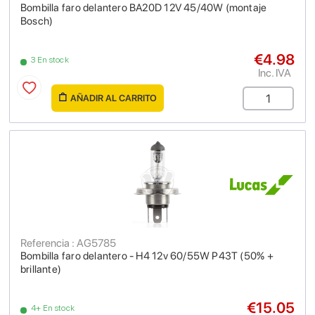
Bombilla faro delantero BA20D 12V 45/40W (montaje
Bosch)
€4.98
3 En stock
Inc. IVA
AÑADIR AL CARRITO
Referencia : AG5785
Bombilla faro delantero - H4 12v 60/55W P43T (50% +
brillante)
€15.05
4+ En stock