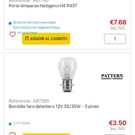
Referencia : AB1790
Porta lámparas Halógeno H4 P43T
€7.68
Stock en almacén europeo
Inc. IVA
Estimación de llegada 6 Days
from purchase
AÑADIR AL CARRITO
Referencia : AB7565
Bombilla faro delantero 12V 35/35W - 3 pines
€3.50
2 En stock
Inc. IVA