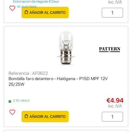
Inc. IVA
Estimación de llegada 6 Days
from purchase
AÑADIR AL CARRITO
Referencia : AF0622
Bombilla faro delantero - Halógena - P15D MPF 12V
25/25W
€4.94
2 En stock
Inc. IVA
AÑADIR AL CARRITO