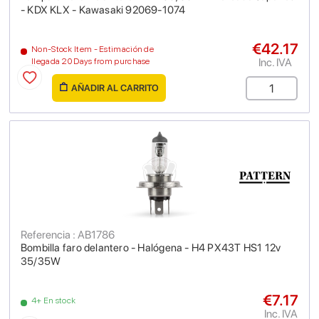
- KDX KLX - Kawasaki 92069-1074
€42.17
Non-Stock Item - Estimación de
Inc. IVA
llegada 20 Days from purchase
AÑADIR AL CARRITO
Referencia : AB1786
Bombilla faro delantero - Halógena - H4 PX43T HS1 12v
35/35W
€7.17
4+ En stock
Inc. IVA