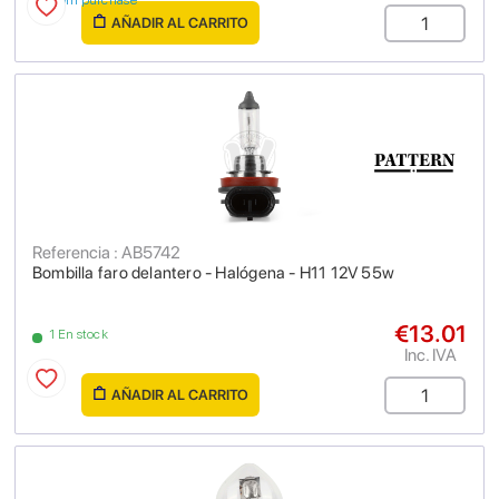
from purchase
AÑADIR AL CARRITO
Referencia : AB5742
Bombilla faro delantero - Halógena - H11 12V 55w
€13.01
1 En stock
Inc. IVA
AÑADIR AL CARRITO