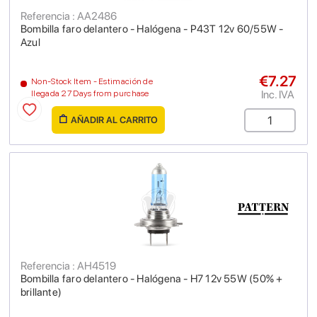
Referencia : AA2486
Bombilla faro delantero - Halógena - P43T 12v 60/55W -
Azul
€7.27
Non-Stock Item - Estimación de
Inc. IVA
llegada 27 Days from purchase
AÑADIR AL CARRITO
Referencia : AH4519
Bombilla faro delantero - Halógena - H7 12v 55W (50% +
brillante)