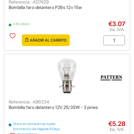
Referencia : AD7429
Bombilla faro delantero P26s 12v 15w
€3.07
4 En stock
Inc. IVA
AÑADIR AL CARRITO
Referencia : AB6334
Bombilla faro delantero 12V 25/35W - 3 pines
€5.28
Stock en almacén europeo
Inc. IVA
Estimación de llegada 6 Days