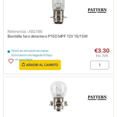
Referencia : AB2186
Bombilla faro delantero P15D MPF 12V 15/15W
€3.30
Stock en almacén europeo
Inc. IVA
Estimación de llegada 6 Days
from purchase
AÑADIR AL CARRITO