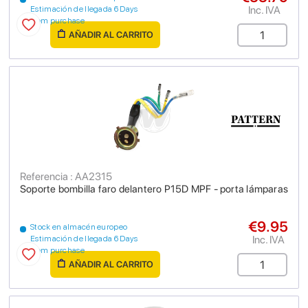
Inc. IVA
Estimación de llegada 6 Days
from purchase
AÑADIR AL CARRITO
Referencia : AA2315
Soporte bombilla faro delantero P15D MPF - porta lámparas
€9.95
Stock en almacén europeo
Inc. IVA
Estimación de llegada 6 Days
from purchase
AÑADIR AL CARRITO