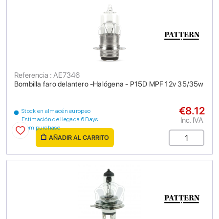
Referencia : AE7346
Bombilla faro delantero -Halógena - P15D MPF 12v 35/35w
€8.12
Stock en almacén europeo
Inc. IVA
Estimación de llegada 6 Days
from purchase
AÑADIR AL CARRITO