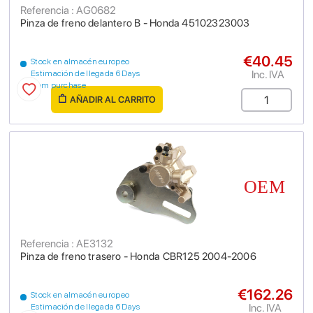
Referencia : AG0682
Pinza de freno delantero B - Honda 45102323003
€40.45
Stock en almacén europeo
Inc. IVA
Estimación de llegada 6 Days
from purchase
AÑADIR AL CARRITO
Referencia : AE3132
Pinza de freno trasero - Honda CBR125 2004-2006
€162.26
Stock en almacén europeo
Inc. IVA
Estimación de llegada 6 Days