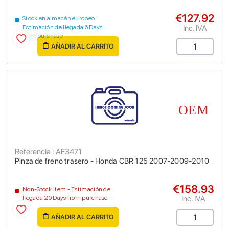
€127.92
Stock en almacén europeo
Inc. IVA
Estimación de llegada 6 Days
from purchase
AÑADIR AL CARRITO
Referencia : AF3471
Pinza de freno trasero - Honda CBR 125 2007-2009-2010
€158.93
Non-Stock Item - Estimación de
Inc. IVA
llegada 20 Days from purchase
AÑADIR AL CARRITO