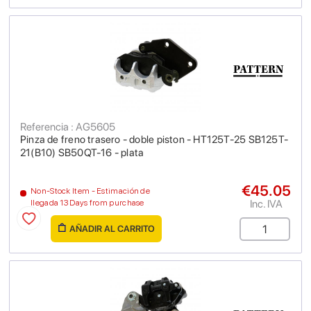
Referencia : AG5605
Pinza de freno trasero - doble piston - HT125T-25 SB125T-
21(B10) SB50QT-16 - plata
€45.05
Non-Stock Item - Estimación de
Inc. IVA
llegada 13 Days from purchase
AÑADIR AL CARRITO