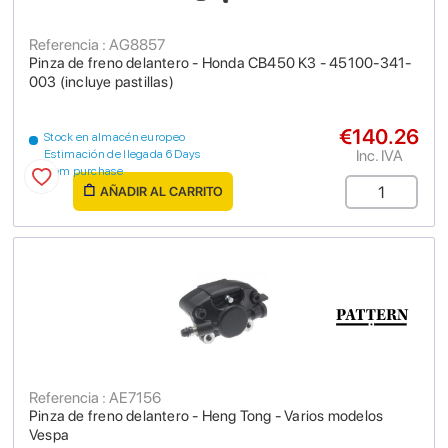
Referencia : AG8857
Pinza de freno delantero - Honda CB450 K3 - 45100-341-
003 (incluye pastillas)
€140.26
Stock en almacén europeo
Inc. IVA
Estimación de llegada 6 Days
from purchase
AÑADIR AL CARRITO
Referencia : AE7156
Pinza de freno delantero - Heng Tong - Varios modelos
Vespa