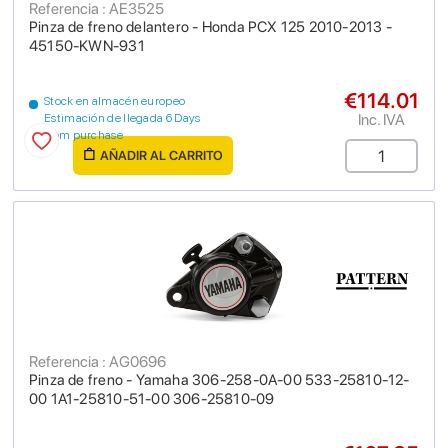
Referencia : AE3525
Pinza de freno delantero - Honda PCX 125 2010-2013 -
45150-KWN-931
€114.01
Stock en almacén europeo
Inc. IVA
Estimación de llegada 6 Days
from purchase
AÑADIR AL CARRITO
Referencia : AG0696
Pinza de freno - Yamaha 306-258-0A-00 533-25810-12-
00 1A1-25810-51-00 306-25810-09