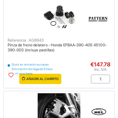
Referencia : AG8843
Pinza de freno delatero - Honda EFBAA-390-405 45100-
390-003 (incluye pastillas)
€147.78
Stock en almacén europeo
Inc. IVA
Estimación de llegada 6 Days
from purchase
AÑADIR AL CARRITO