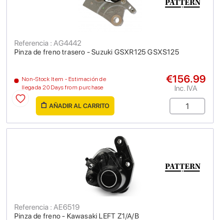
Referencia : AG4442
Pinza de freno trasero - Suzuki GSXR125 GSXS125
€156.99
Non-Stock Item - Estimación de
Inc. IVA
llegada 20 Days from purchase
AÑADIR AL CARRITO
Referencia : AE6519
Pinza de freno - Kawasaki LEFT Z1/A/B