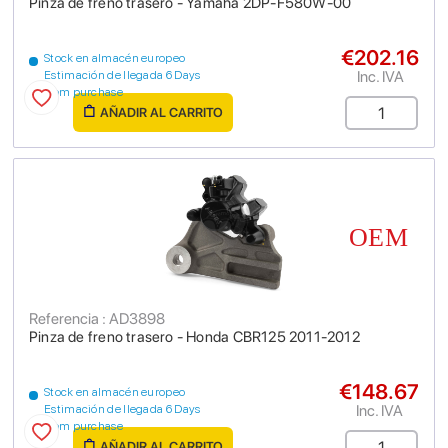
Pinza de freno trasero - Yamaha 2DP-F580W-00
€202.16
Stock en almacén europeo
Inc. IVA
Estimación de llegada 6 Days
from purchase
AÑADIR AL CARRITO
Referencia : AD3898
Pinza de freno trasero - Honda CBR125 2011-2012
€148.67
Stock en almacén europeo
Inc. IVA
Estimación de llegada 6 Days
from purchase
AÑADIR AL CARRITO