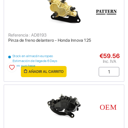
Referencia : AD8193
Pinza de freno delantero - Honda Innova 125
€59.56
Stock en almacén europeo
Inc. IVA
Estimación de llegada 6 Days
from purchase
AÑADIR AL CARRITO