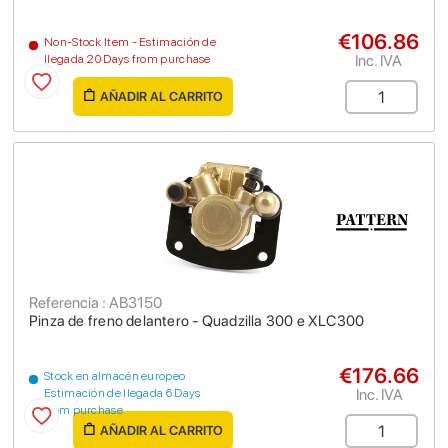
€106.86
Non-Stock Item - Estimación de
Inc. IVA
llegada 20 Days from purchase
AÑADIR AL CARRITO
Referencia : AB3150
Pinza de freno delantero - Quadzilla 300 e XLC300
€176.66
Stock en almacén europeo
Inc. IVA
Estimación de llegada 6 Days
from purchase
AÑADIR AL CARRITO