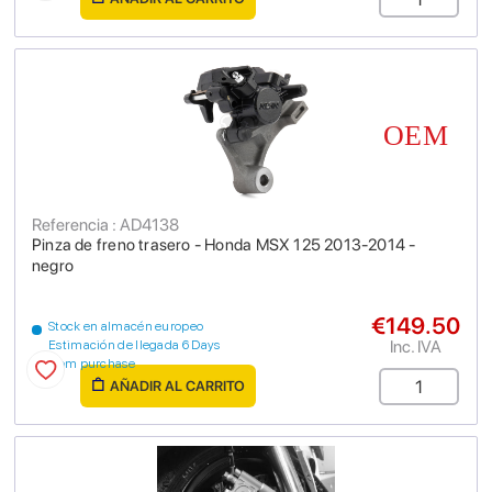
Referencia : AD4138
Pinza de freno trasero - Honda MSX 125 2013-2014 -
negro
€149.50
Stock en almacén europeo
Inc. IVA
Estimación de llegada 6 Days
from purchase
AÑADIR AL CARRITO