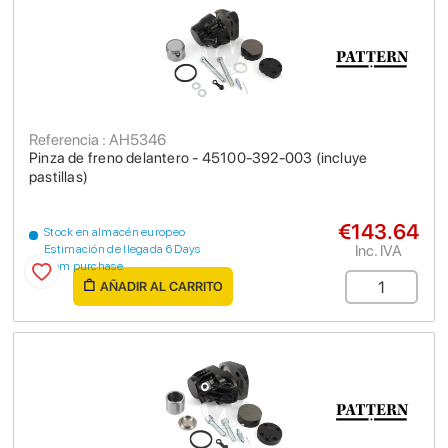
Referencia : AH5346
Pinza de freno delantero - 45100-392-003 (incluye
pastillas)
€143.64
Stock en almacén europeo
Inc. IVA
Estimación de llegada 6 Days
from purchase
AÑADIR AL CARRITO