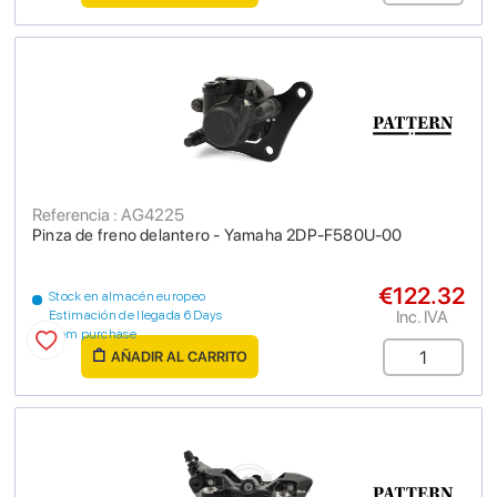
Referencia : AG4225
Pinza de freno delantero - Yamaha 2DP-F580U-00
€122.32
Stock en almacén europeo
Inc. IVA
Estimación de llegada 6 Days
from purchase
AÑADIR AL CARRITO