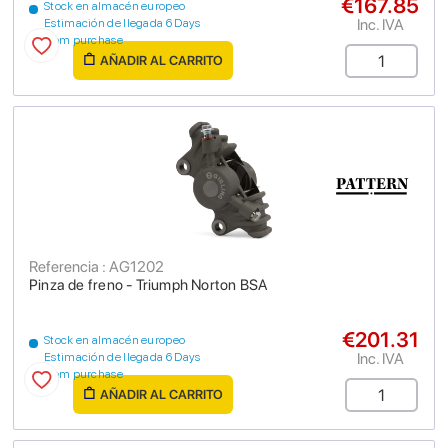
€167.85
Stock en almacén europeo
Inc. IVA
Estimación de llegada 6 Days
from purchase
AÑADIR AL CARRITO
Referencia : AG1202
Pinza de freno - Triumph Norton BSA
€201.31
Stock en almacén europeo
Inc. IVA
Estimación de llegada 6 Days
from purchase
AÑADIR AL CARRITO