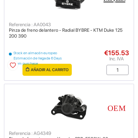
Referencia : AA0043
Pinza de freno delantero - Radial BYBRE - KTM Duke 125
200 390
€155.53
Stock en almacén europeo
Inc. IVA
Estimación de llegada 6 Days
from purchase
AÑADIR AL CARRITO
Referencia : AG4349