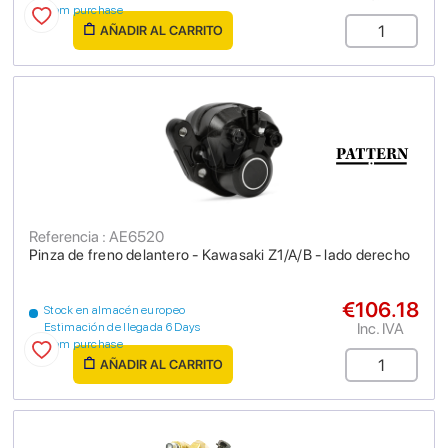
from purchase
AÑADIR AL CARRITO
Referencia : AE6520
Pinza de freno delantero - Kawasaki Z1/A/B - lado derecho
€106.18
Stock en almacén europeo
Inc. IVA
Estimación de llegada 6 Days
from purchase
AÑADIR AL CARRITO