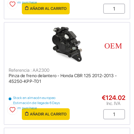
from purchase
AÑADIR AL CARRITO
Referencia : AA2300
Pinza de freno delantero - Honda CBR 125 2012-2013 -
45250-KPP-T01
€124.02
Stock en almacén europeo
Inc. IVA
Estimación de llegada 6 Days
from purchase
AÑADIR AL CARRITO