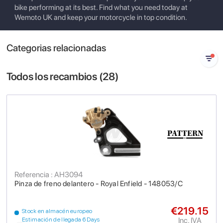
bike performing at its best. Find what you need today at
Wemoto UK and keep your motorcycle in top condition.
Categorias relacionadas
Todos los recambios (
28
)
Referencia : AH3094
Pinza de freno delantero - Royal Enfield - 148053/C
€219.15
Stock en almacén europeo
Inc. IVA
Estimación de llegada 6 Days