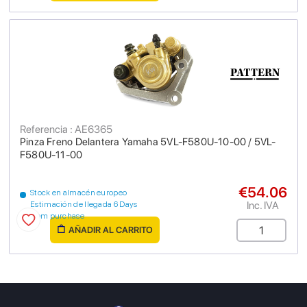
Referencia : AE6365
Pinza Freno Delantera Yamaha 5VL-F580U-10-00 / 5VL-
F580U-11-00
€54.06
Stock en almacén europeo
Inc. IVA
Estimación de llegada 6 Days
from purchase
AÑADIR AL CARRITO