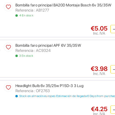
Bombilla faro principal BA20D Montaje Bosch 6v 35/35W
Referencia : AB1277
4 En stock
€5.05
Inc. IVA
Bombilla faro principal APF 6V 35/35W
Referencia : AC9324
3 En stock
€3.98
Inc. IVA
Headlight Bulb 6v 35/25w P15D-3 3 Lug
Referencia : OF2763
Stock en almacén europeo Estimación de llegada 6 Days from purcha
€4.25
Inc. IVA