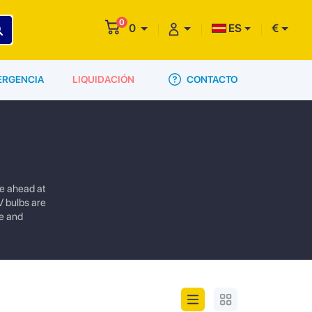
0
0
ES
€
CONTACTO
ERGENCIA
LIQUIDACIÓN
ee ahead at
V bulbs are
e and