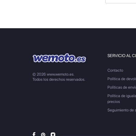
SERVICIO AL C
Contacto
© 2026 www.wemoto.es.
Política de devo
Todos los derechos reservados.
Políticas de enví
Política de igual
precios
Seguimiento de 