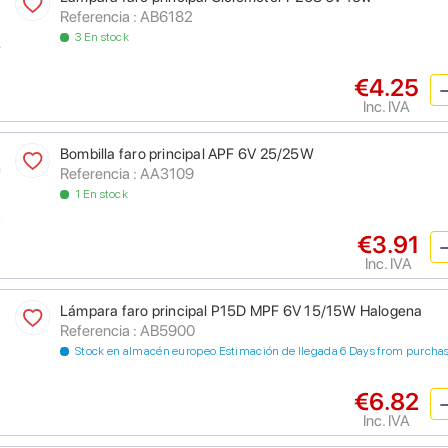
Referencia : AB6182
3 En stock
€4.25
Inc. IVA
Bombilla faro principal APF 6V 25/25W
Referencia : AA3109
1 En stock
€3.91
Inc. IVA
Lámpara faro principal P15D MPF 6V 15/15W Halogena
Referencia : AB5900
Stock en almacén europeo Estimación de llegada 6 Days from purcha
€6.82
Inc. IVA