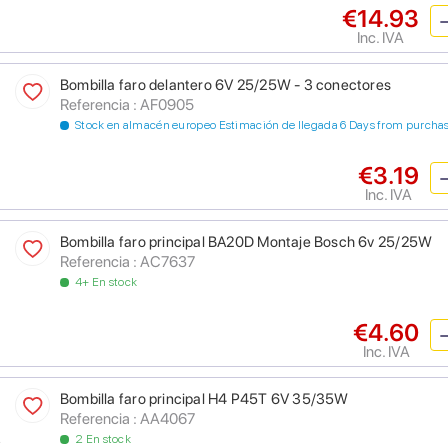
€14.93
Inc. IVA
Bombilla faro delantero 6V 25/25W - 3 conectores
Referencia : AF0905
Stock en almacén europeo Estimación de llegada 6 Days from purcha
€3.19
Inc. IVA
Bombilla faro principal BA20D Montaje Bosch 6v 25/25W
Referencia : AC7637
4+ En stock
€4.60
Inc. IVA
Bombilla faro principal H4 P45T 6V 35/35W
Referencia : AA4067
2 En stock