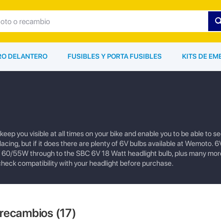
ARO DELANTERO
FUSIBLES Y PORTA FUSIBLES
KITS DE EM
o
eep you visible at all times on your bike and enable you to be able to s
acing, but if it does there are plenty of 6V bulbs available at Wemoto. 6
V 60/55W through to the SBC 6V 18 Watt headlight bulb, plus many mor
check compatibility with your headlight before purchase.
 recambios (
17
)