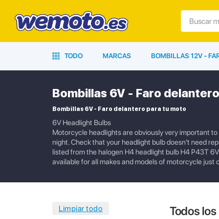
TODO
MARCAS
BOMBILLAS 12V - F
Bombillas 6V - Faro delanter
Bombillas 6V - Faro delantero para tu moto
6V Headlight Bulbs
Motorcycle headlights are obviously very important to k
night. Check that your headlight bulb doesn't need repl
listed from the halogen H4 headlight bulb H4 P43T 6
available for all makes and models of motorcycle just 
Todos los