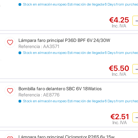
Stock en almacén europeo Estimación de llegada 6 Days from purcha
€4.25
Inc. IVA
Lámpara faro principal P36D BPF 6V 24/30W
Referencia : AA3571
Stock en almacén europeo Estimación de llegada 6 Days from purcha
€5.50
Inc. IVA
Bombilla faro delantero SBC 6V 18Watios
Referencia : AE8776
Stock en almacén europeo Estimación de llegada 6 Days from purcha
€2.51
Inc. IVA
Lámpara faro principal Ciclomotor P26S 6v 15w