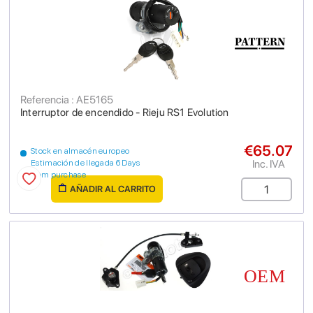
Referencia : AE5165
Interruptor de encendido - Rieju RS1 Evolution
€65.07
Stock en almacén europeo
Inc. IVA
Estimación de llegada 6 Days
from purchase
AÑADIR AL CARRITO