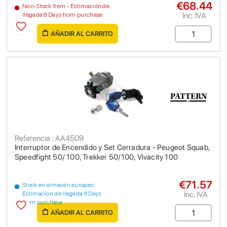
€68.44
Non-Stock Item - Estimación de
Inc. IVA
llegada 8 Days from purchase
AÑADIR AL CARRITO
Referencia : AA4509
Interruptor de Encendido y Set Cerradura - Peugeot Squab,
Speedfight 50/ 100, Trekker 50/100, Vivacity 100
€71.57
Stock en almacén europeo
Inc. IVA
Estimación de llegada 6 Days
from purchase
AÑADIR AL CARRITO