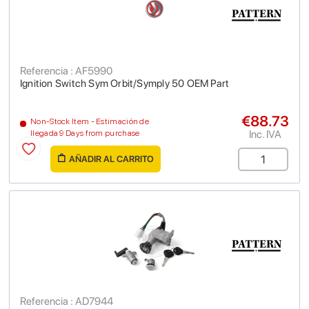
Referencia : AF5990
Ignition Switch Sym Orbit/Symply 50 OEM Part
€88.73
Non-Stock Item - Estimación de
Inc. IVA
llegada 9 Days from purchase
AÑADIR AL CARRITO
Referencia : AD7944