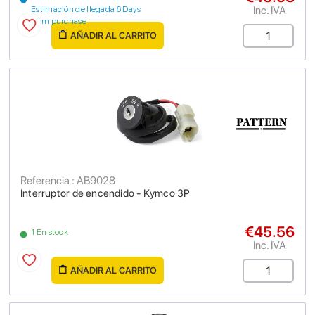
Inc. IVA
Estimación de llegada 6 Days
from purchase
AÑADIR AL CARRITO
Referencia : AB9028
Interruptor de encendido - Kymco 3P
€45.56
1 En stock
Inc. IVA
AÑADIR AL CARRITO