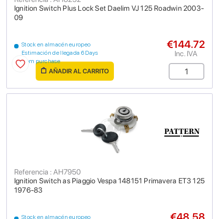
Ignition Switch Plus Lock Set Daelim VJ 125 Roadwin 2003-
09
€144.72
Stock en almacén europeo
Inc. IVA
Estimación de llegada 6 Days
from purchase
AÑADIR AL CARRITO
Referencia : AH7950
Ignition Switch as Piaggio Vespa 148151 Primavera ET3 125
1976-83
€48.58
Stock en almacén europeo