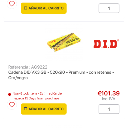
AÑADIR AL CARRITO
Referencia : AG9222
Cadena DID VX3 GB - 520x90 - Premium - con retenes -
Oro/negro
€101.39
Non-Stock Item - Estimación de
Inc. IVA
llegada 13 Days from purchase
AÑADIR AL CARRITO