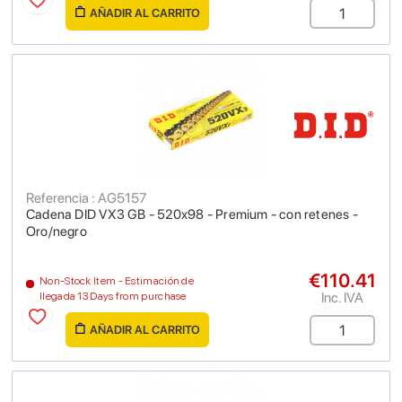
AÑADIR AL CARRITO
Referencia : AG5157
Cadena DID VX3 GB - 520x98 - Premium - con retenes -
Oro/negro
€110.41
Non-Stock Item - Estimación de
Inc. IVA
llegada 13 Days from purchase
AÑADIR AL CARRITO