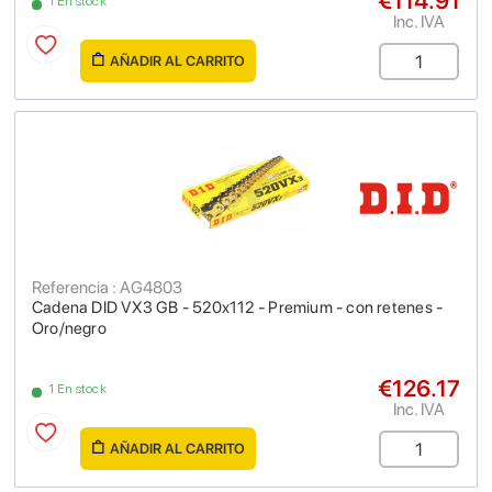
€114.91
1 En stock
Inc. IVA
AÑADIR AL CARRITO
Referencia : AG4803
Cadena DID VX3 GB - 520x112 - Premium - con retenes -
Oro/negro
€126.17
1 En stock
Inc. IVA
AÑADIR AL CARRITO