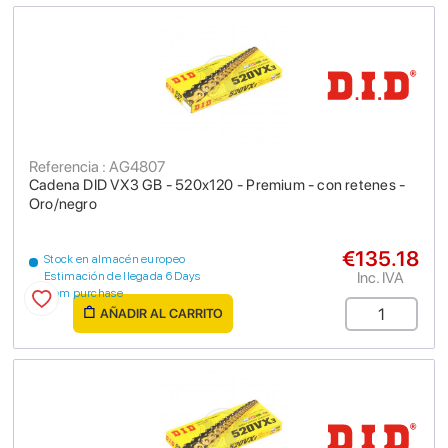
Referencia : AG4807
Cadena DID VX3 GB - 520x120 - Premium - con retenes -
Oro/negro
€135.18
Stock en almacén europeo
Inc. IVA
Estimación de llegada 6 Days
from purchase
AÑADIR AL CARRITO