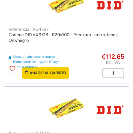
Referencia : AG4797
Cadena DID VX3 GB - 520x100 - Premium - con retenes -
Oro/negro
€112.65
Stock en almacén europeo
Inc. IVA
Estimación de llegada 6 Days
from purchase
AÑADIR AL CARRITO