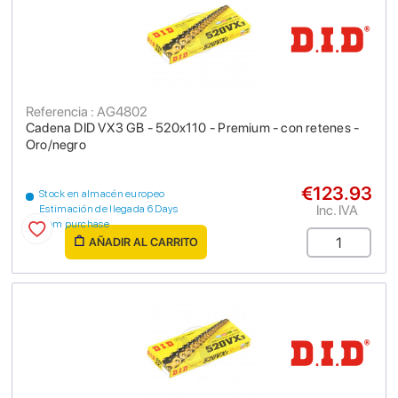
Referencia : AG4802
Cadena DID VX3 GB - 520x110 - Premium - con retenes -
Oro/negro
€123.93
Stock en almacén europeo
Inc. IVA
Estimación de llegada 6 Days
from purchase
AÑADIR AL CARRITO