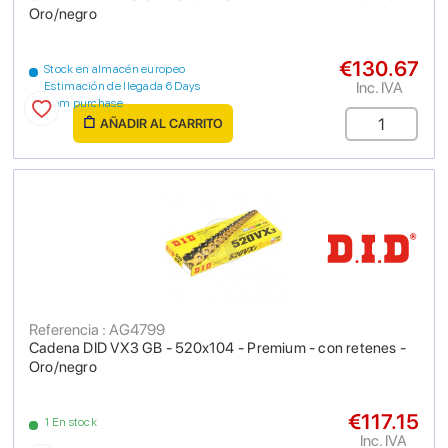
Oro/negro
€130.67
Stock en almacén europeo
Inc. IVA
Estimación de llegada 6 Days
from purchase
AÑADIR AL CARRITO
Referencia : AG4799
Cadena DID VX3 GB - 520x104 - Premium - con retenes -
Oro/negro
€117.15
1 En stock
Inc. IVA