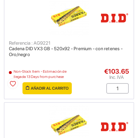
Referencia : AG9221
Cadena DID VX3 GB - 520x92 - Premium - con retenes -
Oro/negro
€103.65
Non-Stock Item - Estimación de
Inc. IVA
llegada 13 Days from purchase
AÑADIR AL CARRITO