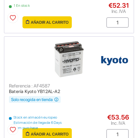
€52.31
1 En stock
Inc. IVA
AÑADIR AL CARRITO
Referencia : AF4587
Batería Kyoto YB12AL-A2
Solo recogida en tienda
€53.56
Stock en almacén europeo
Inc. IVA
Estimación de llegada 6 Days
from purchase
AÑADIR AL CARRITO