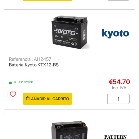
Referencia : AH2457
Batería Kyoto KTX12-BS
€54.70
4+ En stock
Inc. IVA
AÑADIR AL CARRITO