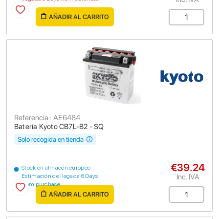
AÑADIR AL CARRITO
Referencia : AE6484
Batería Kyoto CB7L-B2 - SQ
Solo recogida en tienda
€39.24
Stock en almacén europeo
Inc. IVA
Estimación de llegada 6 Days
from purchase
AÑADIR AL CARRITO