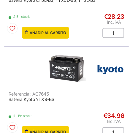
Batería Kyoto CT5L-BS, YTX5L-BS, YT5L-BS
€28.23
2 En stock
Inc. IVA
AÑADIR AL CARRITO
Referencia : AC7645
Batería Kyoto YTX9-BS
€34.96
4+ En stock
Inc. IVA
AÑADIR AL CARRITO