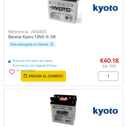
Referencia : AE6483
Batería Kyoto 12N5-5-3B
Solo recogida en tienda
€40.18
Stock en almacén europeo
Inc. IVA
Estimación de llegada 6 Days
from purchase
AÑADIR AL CARRITO