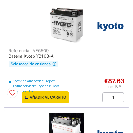
Referencia : AE6509
Batería Kyoto YB16B-A
Solo recogida en tienda
€87.63
Stock en almacén europeo
Inc. IVA
Estimación de llegada 6 Days
from purchase
AÑADIR AL CARRITO