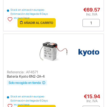
€69.57
Stock en almacén europeo
Inc. IVA
Estimación de llegada 6 Days
from purchase
AÑADIR AL CARRITO
Referencia : AF4571
Batería Kyoto 6N2-2A-4
Solo recogida en tienda
€15.94
Stock en almacén europeo
Inc. IVA
Estimación de llegada 6 Days
from purchase