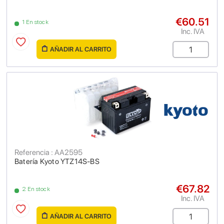
€60.51
1 En stock
Inc. IVA
AÑADIR AL CARRITO
Referencia : AA2595
Batería Kyoto YTZ14S-BS
€67.82
2 En stock
Inc. IVA
AÑADIR AL CARRITO