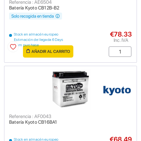
Referencia : AE6504
Batería Kyoto CB12B-B2
Solo recogida en tienda
€78.33
Stock en almacén europeo
Inc. IVA
Estimación de llegada 6 Days
from purchase
AÑADIR AL CARRITO
Referencia : AF0043
Batería Kyoto CB16BA1
€68.49
Stock en almacén europeo