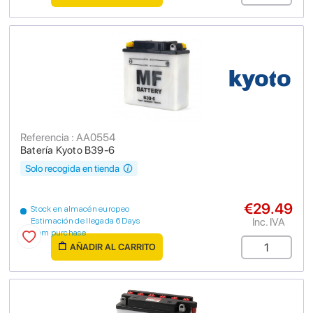
Referencia : AA0554
Batería Kyoto B39-6
Solo recogida en tienda
€29.49
Stock en almacén europeo
Inc. IVA
Estimación de llegada 6 Days
from purchase
AÑADIR AL CARRITO