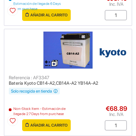
Inc. IVA
Estimación de llegada 6 Days
from purchase
AÑADIR AL CARRITO
Referencia : AF3347
Batería Kyoto CB14-A2,CB14A-A2 YB14A-A2
Solo recogida en tienda
€68.89
Non-Stock Item - Estimación de
Inc. IVA
llegada 27 Days from purchase
AÑADIR AL CARRITO