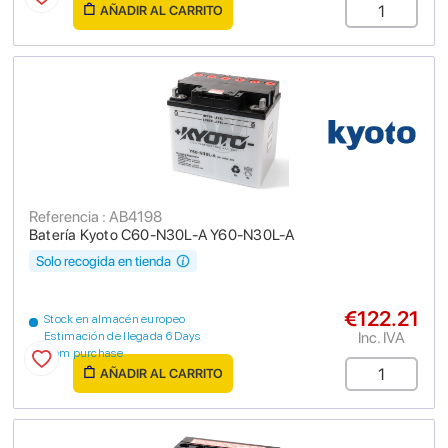
AÑADIR AL CARRITO
Referencia : AB4198
Batería Kyoto C60-N30L-A Y60-N30L-A
Solo recogida en tienda
€122.21
Stock en almacén europeo
Inc. IVA
Estimación de llegada 6 Days
from purchase
AÑADIR AL CARRITO