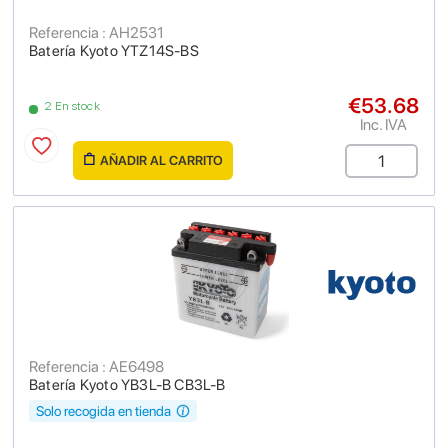
Referencia : AH2531
Batería Kyoto YTZ14S-BS
€53.68
2 En stock
Inc. IVA
AÑADIR AL CARRITO
Referencia : AE6498
Batería Kyoto YB3L-B CB3L-B
Solo recogida en tienda