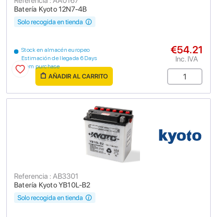
Referencia : AA0167
Batería Kyoto 12N7-4B
Solo recogida en tienda
€54.21
Stock en almacén europeo
Inc. IVA
Estimación de llegada 6 Days
from purchase
AÑADIR AL CARRITO
Referencia : AB3301
Batería Kyoto YB10L-B2
Solo recogida en tienda