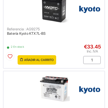
Referencia : AG9275
Batería Kyoto KTX7L-BS
€33.45
2 En stock
Inc. IVA
AÑADIR AL CARRITO