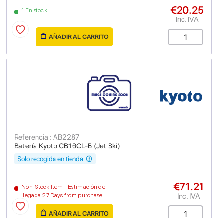
€20.25
1 En stock
Inc. IVA
AÑADIR AL CARRITO
Referencia : AB2287
Batería Kyoto CB16CL-B (Jet Ski)
Solo recogida en tienda
€71.21
Non-Stock Item - Estimación de
Inc. IVA
llegada 27 Days from purchase
AÑADIR AL CARRITO