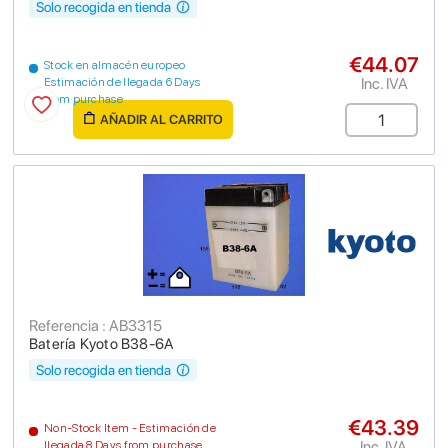
Solo recogida en tienda
€44.07
Stock en almacén europeo
Inc. IVA
Estimación de llegada 6 Days
from purchase
AÑADIR AL CARRITO
Referencia : AB3315
Batería Kyoto B38-6A
Solo recogida en tienda
€43.39
Non-Stock Item - Estimación de
Inc. IVA
llegada 8 Days from purchase