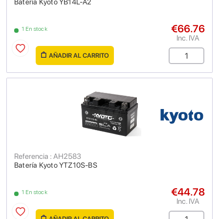
Batería Kyoto YB14L-A2
€66.76
1 En stock
Inc. IVA
AÑADIR AL CARRITO
Referencia : AH2583
Batería Kyoto YTZ10S-BS
€44.78
1 En stock
Inc. IVA
AÑADIR AL CARRITO