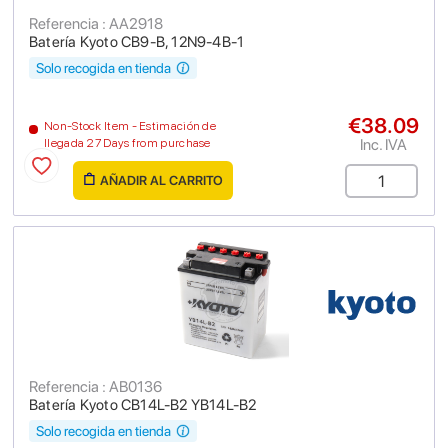
Referencia : AA2918
Batería Kyoto CB9-B, 12N9-4B-1
Solo recogida en tienda
€38.09
Non-Stock Item - Estimación de
Inc. IVA
llegada 27 Days from purchase
AÑADIR AL CARRITO
Referencia : AB0136
Batería Kyoto CB14L-B2 YB14L-B2
Solo recogida en tienda