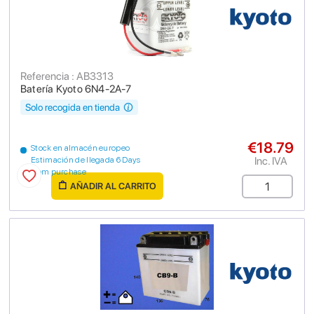
Referencia : AB3313
Batería Kyoto 6N4-2A-7
Solo recogida en tienda
€18.79
Stock en almacén europeo
Inc. IVA
Estimación de llegada 6 Days
from purchase
AÑADIR AL CARRITO