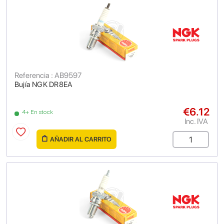
Referencia : AB9597
Bujía NGK DR8EA
€6.12
4+ En stock
Inc. IVA
AÑADIR AL CARRITO