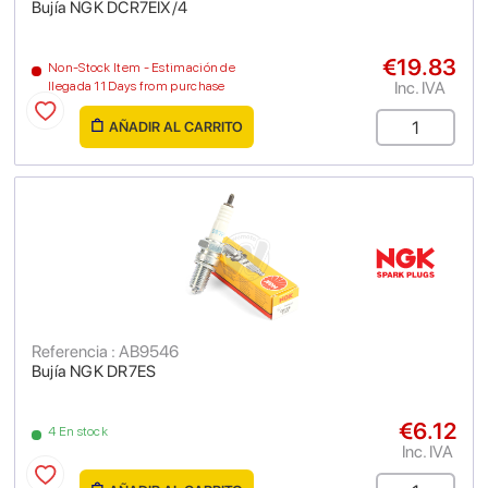
Bujía NGK DCR7EIX/4
€19.83
Non-Stock Item - Estimación de
Inc. IVA
llegada 11 Days from purchase
AÑADIR AL CARRITO
Referencia : AB9546
Bujía NGK DR7ES
€6.12
4 En stock
Inc. IVA