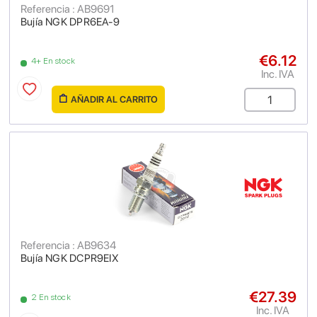
Referencia : AB9691
Bujía NGK DPR6EA-9
€6.12
4+ En stock
Inc. IVA
AÑADIR AL CARRITO
Referencia : AB9634
Bujía NGK DCPR9EIX
€27.39
2 En stock
Inc. IVA