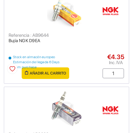
Referencia : AB9644
Bujía NGK D9EA
€4.35
Stock en almacén europeo
Inc. IVA
Estimación de llegada 6 Days
from purchase
AÑADIR AL CARRITO