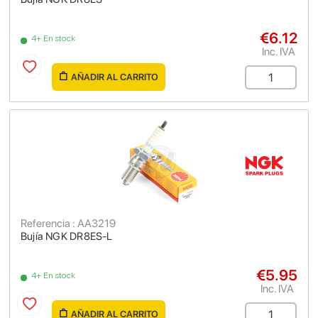
€6.12
4+ En stock
Inc. IVA
AÑADIR AL CARRITO
Referencia : AA3219
Bujía NGK DR8ES-L
€5.95
4+ En stock
Inc. IVA
AÑADIR AL CARRITO