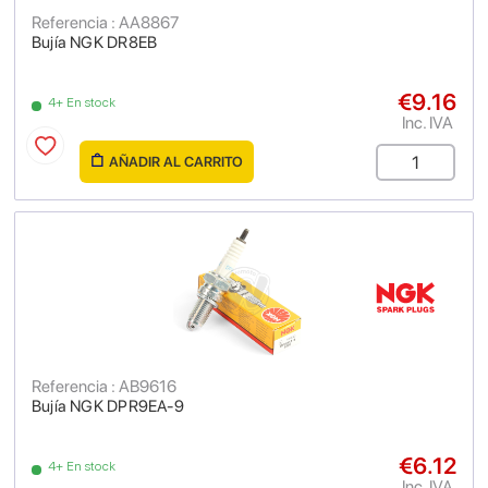
Referencia : AA8867
Bujía NGK DR8EB
€9.16
4+ En stock
Inc. IVA
AÑADIR AL CARRITO
Referencia : AB9616
Bujía NGK DPR9EA-9
€6.12
4+ En stock
Inc. IVA