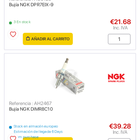
Bujía NGK DPR7EIX-9
€21.68
3 En stock
Inc. IVA
AÑADIR AL CARRITO
Referencia : AH2467
Bujía NGK DIMR8C10
€39.28
Stock en almacén europeo
Inc. IVA
Estimación de llegada 6 Days
from purchase