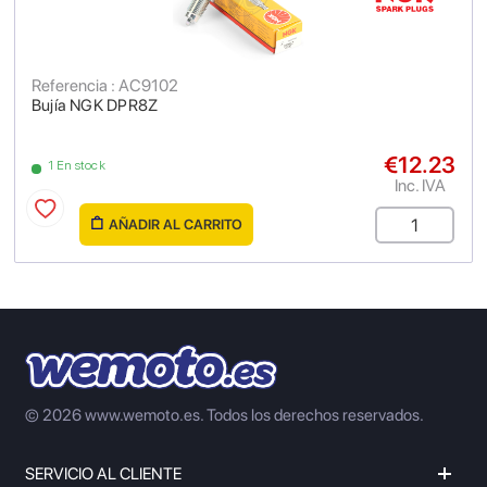
Referencia : AC9102
Bujía NGK DPR8Z
€12.23
1 En stock
Inc. IVA
AÑADIR AL CARRITO
© 2026 www.wemoto.es.
Todos los derechos reservados.
SERVICIO AL CLIENTE