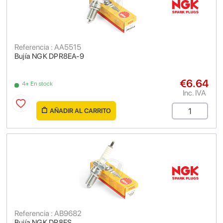
Referencia : AA5515
Bujía NGK DPR8EA-9
€6.64
4+ En stock
Inc. IVA
AÑADIR AL CARRITO
Referencia : AB9682
Bujía NGK DR8ES