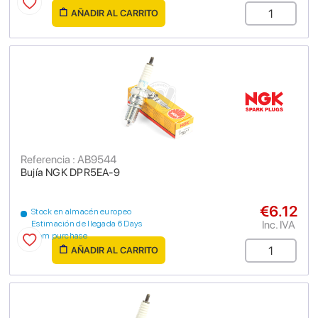
AÑADIR AL CARRITO
Referencia : AB9544
Bujía NGK DPR5EA-9
€6.12
Stock en almacén europeo
Inc. IVA
Estimación de llegada 6 Days
from purchase
AÑADIR AL CARRITO