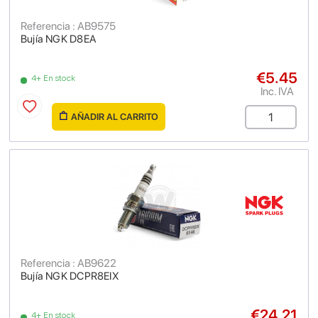
Referencia : AB9575
Bujía NGK D8EA
€5.45
4+ En stock
Inc. IVA
AÑADIR AL CARRITO
Referencia : AB9622
Bujía NGK DCPR8EIX
€24.21
4+ En stock