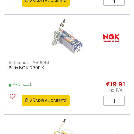
AÑADIR AL CARRITO
Referencia : AB9646
Bujía NGK DR9EIX
€19.91
4+ En stock
Inc. IVA
AÑADIR AL CARRITO