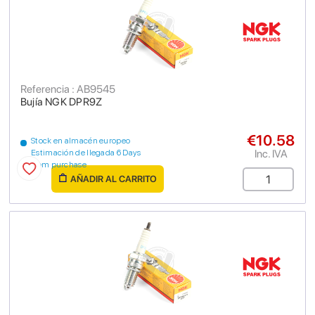
Referencia : AB9545
Bujía NGK DPR9Z
€10.58
Stock en almacén europeo
Inc. IVA
Estimación de llegada 6 Days
from purchase
AÑADIR AL CARRITO