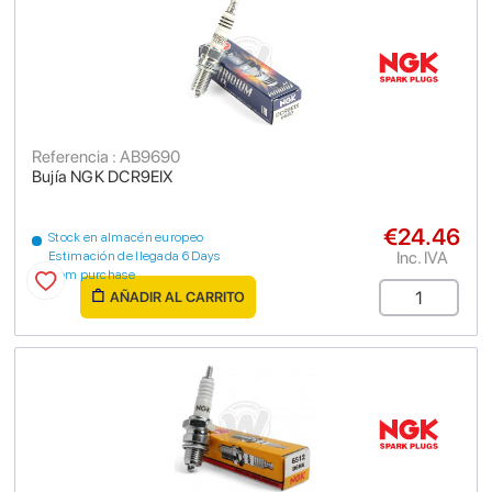
Referencia : AB9690
Bujía NGK DCR9EIX
€24.46
Stock en almacén europeo
Inc. IVA
Estimación de llegada 6 Days
from purchase
AÑADIR AL CARRITO