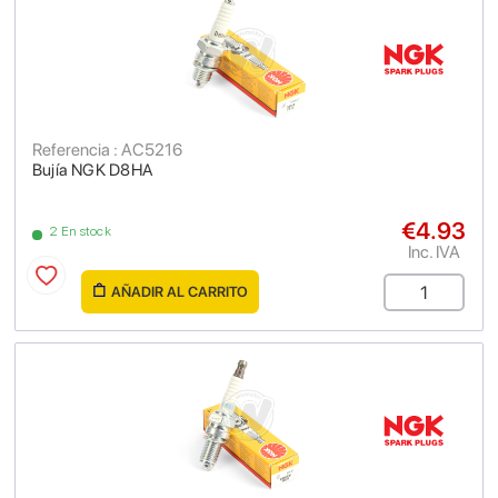
Referencia : AC5216
Bujía NGK D8HA
€4.93
2 En stock
Inc. IVA
AÑADIR AL CARRITO