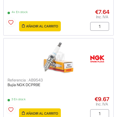
€7.64
4+ En stock
Inc. IVA
AÑADIR AL CARRITO
Referencia : AB9543
Bujía NGK DCPR9E
€9.67
3 En stock
Inc. IVA
AÑADIR AL CARRITO