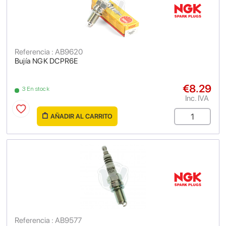
Referencia : AB9620
Bujía NGK DCPR6E
€8.29
3 En stock
Inc. IVA
AÑADIR AL CARRITO
Referencia : AB9577