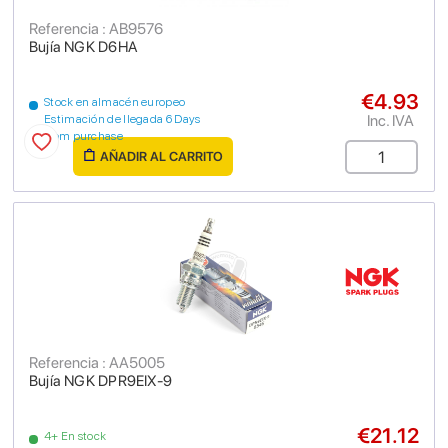
Referencia : AB9576
Bujía NGK D6HA
€4.93
Stock en almacén europeo
Inc. IVA
Estimación de llegada 6 Days
from purchase
AÑADIR AL CARRITO
Referencia : AA5005
Bujía NGK DPR9EIX-9
€21.12
4+ En stock