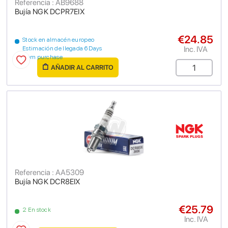
Referencia : AB9688
Bujía NGK DCPR7EIX
€24.85
Stock en almacén europeo
Inc. IVA
Estimación de llegada 6 Days
from purchase
AÑADIR AL CARRITO
Referencia : AA5309
Bujía NGK DCR8EIX
€25.79
2 En stock
Inc. IVA