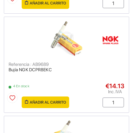
AÑADIR AL CARRITO
Referencia : AB9689
Bujía NGK DCPR8EKC
€14.13
4 En stock
Inc. IVA
AÑADIR AL CARRITO