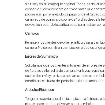
sin uso y en su empaque original. Todas las devolucio
conserve el comprobante de envío hasta que confirm
procesarán por el método de pago original. Si pagó c
cambiado de opinión, dispone de 15 días desde la fech
devolución cuando los artículos se suministran corr
Cambios
Permite a los clientes devolver el artículo para camb
compra. No se admitiran cambios en artículos origin
Errores de Suministro
Solicitamos que los clientes informen de errores de
de 15 días de la fecha de compra. Por favor, revise s
costos de envío y realizaremos un cambio o reembolso
condiciones o fuera del período de tiempo aceptado.
Artículos Eléctricos
Tenga en cuenta que al instalar piezas eléctricas, est
piezas no se pueden devolver para reembolso.