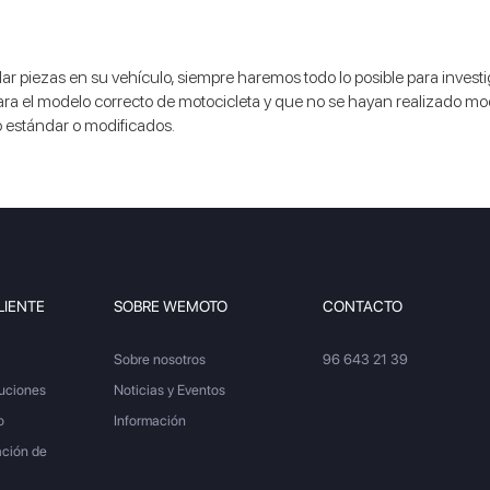
r piezas en su vehículo, siempre haremos todo lo posible para investig
 el modelo correcto de motocicleta y que no se hayan realizado mo
o estándar o modificados.
LIENTE
SOBRE WEMOTO
CONTACTO
Sobre nosotros
96 643 21 39
luciones
Noticias y Eventos
o
Información
ación de