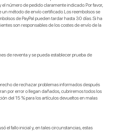
y el número de pedido claramente indicado. Por favor,
un método de envío certificado. Los reembolsos se
embolsos de PayPal pueden tardar hasta 30 días. Si ha
lientes son responsables de los costes de envío de la
iones de reventa y se pueda establecer prueba de
l derecho de rechazar problemas informados después
tran por error o llegan dañados, cubriremos todos los
ión del 15 % para los artículos devueltos en malas
l fallo inicial y, en tales circunstancias, estas