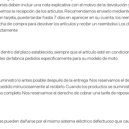
nes deben incluir una nota explicativa con el motivo de la devolución 
emos la recepción de los artículos. Recomendamos enviarlo mediante 
on tarjeta, puede tardar hasta 7 días en aparecer en su cuenta; los re
a de compra para devolver los artículos y recibir un reembolso. Los c
ectamente.
io dentro del plazo establecido, siempre que el artículo esté en condic
ales de fabrica pedidos especificamente para su modelo de moto.
 suministro lo antes posible después de la entrega. Nos reservamos e
u pedido minuciosamente al recibirlo. Cuando los productos se suminis
 completo. Nos reservamos el derecho de cobrar una tarifa de reposic
as pueden dañarse por el mismo sistema eléctrico defectuoso que causó e