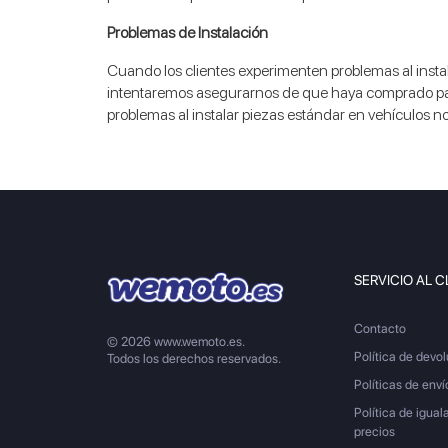
Problemas de Instalación
Cuando los clientes experimenten problemas al instala
intentaremos asegurarnos de que haya comprado para
problemas al instalar piezas estándar en vehículos n
SERVICIO AL C
Contacto
© 2026 www.wemoto.es.
Política de devo
Todos los derechos reservados.
Políticas de enví
Política de igual
precios