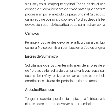
sin uso y en su empaque original. Todas las devolucio
conserve el comprobante de envío hasta que confirm
procesarán por el método de pago original. Si pagó c
cambiado de opinión, dispone de 15 días desde la fech
devolución cuando los artículos se suministran corr
Cambios
Permite a los clientes devolver el artículo para camb
compra. No se admitiran cambios en artículos origin
Errores de Suministro
Solicitamos que los clientes informen de errores de
de 15 días de la fecha de compra. Por favor, revise s
costos de envío y realizaremos un cambio o reembolso
condiciones o fuera del período de tiempo aceptado.
Artículos Eléctricos
Tenga en cuenta que al instalar piezas eléctricas, est
piezas no se pueden devolver para reembolso.