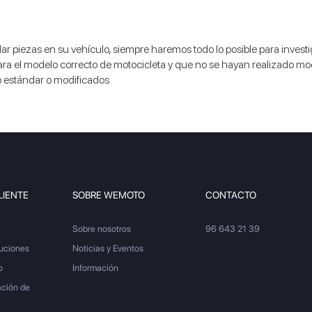
r piezas en su vehículo, siempre haremos todo lo posible para investig
 el modelo correcto de motocicleta y que no se hayan realizado mo
o estándar o modificados.
LIENTE
SOBRE WEMOTO
CONTACTO
Sobre nosotros
96 643 21 39
luciones
Noticias y Eventos
o
Información
ación de