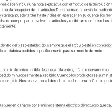
nes deben incluir una nota explicativa con el motivo de la devolución 
emos la recepción de los artículos. Recomendamos enviarlo mediante 
on tarjeta, puede tardar hasta 7 días en aparecer en su cuenta; los re
a de compra para devolver los artículos y recibir un reembolso. Los c
ectamente.
io dentro del plazo establecido, siempre que el artículo esté en condic
ales de fabrica pedidos especificamente para su modelo de moto.
 suministro lo antes posible después de la entrega. Nos reservamos e
u pedido minuciosamente al recibirlo. Cuando los productos se suminis
 completo. Nos reservamos el derecho de cobrar una tarifa de reposic
as pueden dañarse por el mismo sistema eléctrico defectuoso que causó e