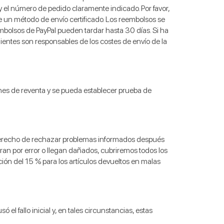
y el número de pedido claramente indicado. Por favor,
un método de envío certificado. Los reembolsos se
embolsos de PayPal pueden tardar hasta 30 días. Si ha
lientes son responsables de los costes de envío de la
iones de reventa y se pueda establecer prueba de
l derecho de rechazar problemas informados después
tran por error o llegan dañados, cubriremos todos los
ión del 15 % para los artículos devueltos en malas
l fallo inicial y, en tales circunstancias, estas