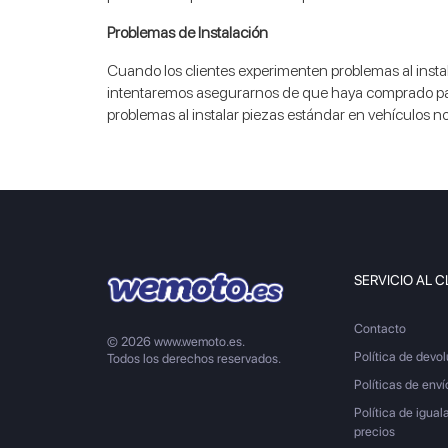
Problemas de Instalación
Cuando los clientes experimenten problemas al instala
intentaremos asegurarnos de que haya comprado para
problemas al instalar piezas estándar en vehículos n
SERVICIO AL C
Contacto
© 2026 www.wemoto.es.
Política de devo
Todos los derechos reservados.
Políticas de enví
Política de igual
precios