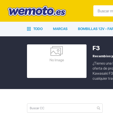
TODO
MARCAS
BOMBILLAS 12V - F
F3
Recambios y
¿Tienes una 
oferta de pr
Kawasaki F3 
cualquier tr