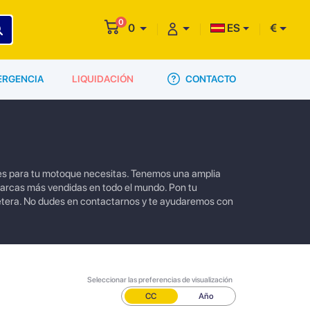
0
0
ES
€
CONTACTO
ERGENCIA
LIQUIDACIÓN
es para tu motoque necesitas. Tenemos una amplia
 marcas más vendidas en todo el mundo. Pon tu
etera. No dudes en contactarnos y te ayudaremos con
Seleccionar las preferencias de visualización
CC
Año