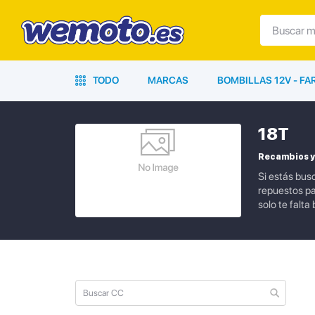
TODO
MARCAS
BOMBILLAS 12V - F
18T
Recambios y
Si estás bus
repuestos pa
solo te falta