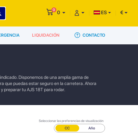
0
0
ES
€
CONTACTO
ERGENCIA
LIQUIDACIÓN
r indicado. Disponemos de una amplia gama de
a que puedas estar seguro en la carretera. Ahora
o y preparar tu AJS 18T para rodar.
Seleccionar las preferencias de visualización
CC
Año